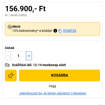
156.900,- Ft
Ár /
darab
(nettó)
Akció
15% kedvezmény* a kóddal:
i
START26
DARAB
Szállítási idő
:
12-14 munkanap alatt
KOSÁRBA
Vagy
Jelentkezzen be, és kérjen ajánlatot 3 lépésben