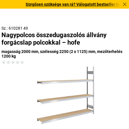
Sürgősen szüksége van rá? Válogatott bestseller termékeinke
Sz.: 610281 49
Nagypolcos összedugaszolós állvány
forgácslap polcokkal – hofe
magasság 2000 mm, szélesség 2250 (2 x 1125) mm, mezőterhelés
1200 kg