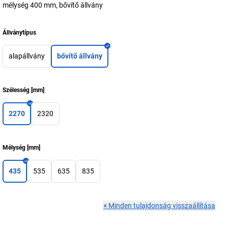
mélység 400 mm, bővítő állvány
Állványtípus
alapállvány
bővítő állvány
Szélesség
[
mm
]
2270
2320
Mélység
[
mm
]
435
535
635
835
×
Minden tulajdonság visszaállítása