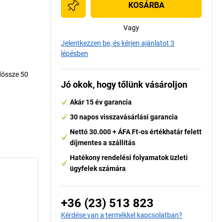
KOSÁRBA
Vagy
Jelentkezzen be, és kérjen ajánlatot 3
lépésben
dössze 50
Jó okok, hogy tőlünk vásároljon
Akár 15 év garancia
30 napos visszavásárlási garancia
Nettó 30.000 + ÁFA Ft-os értékhatár felett
díjmentes a szállítás
Hatékony rendelési folyamatok üzleti
ügyfelek számára
+36 (23) 513 823
Kérdése van a termékkel kapcsolatban?