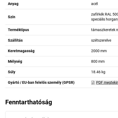
Anyag
acél
zafírkék RAL 50
Szín
speciális horga
Terméktípus
támaszkeretek n
Szállítás
szétszerelve
Keretmagasság
2000
mm
Mélység
800
mm
Súly
18.46
kg
Gyártó / EU-ban felelős személy (GPSR)
PDF megteki
Fenntarthatóság