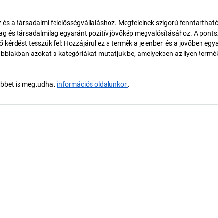
és a társadalmi felelősségvállaláshoz. Megfelelnek szigorú fenntarthat
ilag és társadalmilag egyaránt pozitív jövőkép megvalósításához. A pont
érdést tesszük fel: Hozzájárul ez a termék a jelenben és a jövőben egy
biakban azokat a kategóriákat mutatjuk be, amelyekben az ilyen termé
öbbet is megtudhat
információs oldalunkon
.