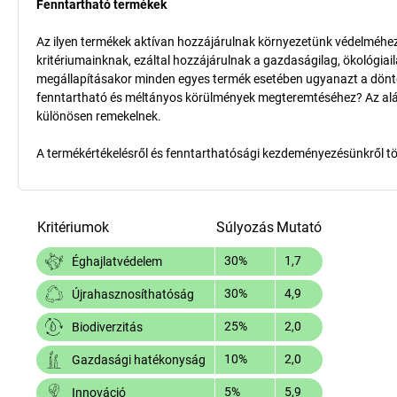
Fenntartható termékek
Az ilyen termékek aktívan hozzájárulnak környezetünk védelméhez 
kritériumainknak, ezáltal hozzájárulnak a gazdaságilag, ökológia
megállapításakor minden egyes termék esetében ugyanazt a döntő k
fenntartható és méltányos körülmények megteremtéséhez? Az aláb
különösen remekelnek.
A termékértékelésről és fenntarthatósági kezdeményezésünkről t
Kritériumok
Súlyozás
Mutató
30%
1,7
Éghajlatvédelem
30%
4,9
Újrahasznosíthatóság
25%
2,0
Biodiverzitás
10%
2,0
Gazdasági hatékonyság
5%
5,9
Innováció