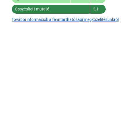
Összesített mutató
3,1
További információk a fenntarthatósági megközelítésünkről