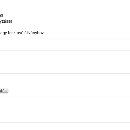
03
nyzással
agy fesztávú állványhoz
ntése