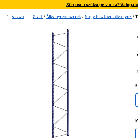
Sürgősen szüksége van rá? Válogatott
Vissza
Start
Állványrendszerek
Nagy fesztávú állványok
T
K
M