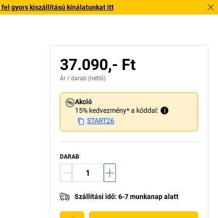
l gyors kiszállítású kínálatunkat itt
37.090,- Ft
Ár /
darab
(nettó)
Akció
15% kedvezmény* a kóddal:
i
START26
DARAB
Szállítási idő
:
6-7 munkanap alatt