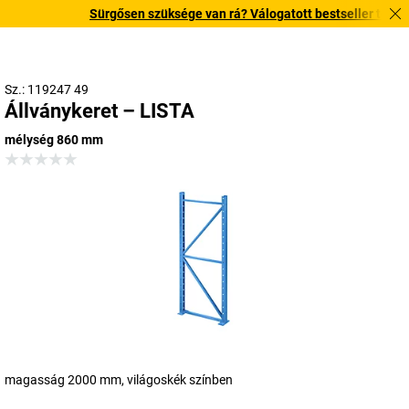
Sürgősen szüksége van rá? Válogatott bestseller termékein
Sz.: 119247 49
Állványkeret – LISTA
mélység 860 mm
magasság 2000 mm, világoskék színben