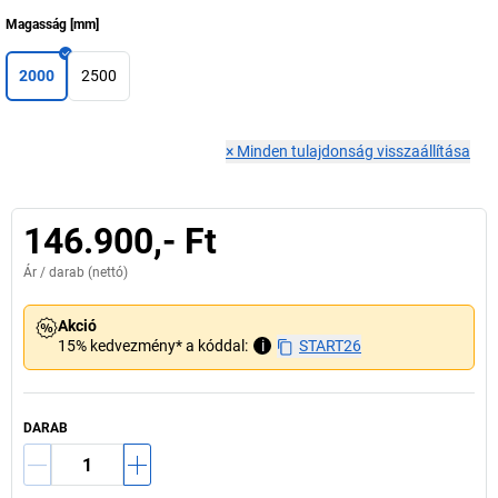
Magasság
[
mm
]
2000
2500
×
Minden tulajdonság visszaállítása
146.900,- Ft
Ár /
darab
(nettó)
Akció
15% kedvezmény* a kóddal:
i
START26
DARAB