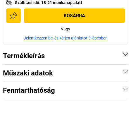
Szállítási idő
:
18-21 munkanap alatt
KOSÁRBA
Vagy
Jelentkezzen be, és kérjen ajánlatot 3 lépésben
Termékleírás
Műszaki adatok
Fenntarthatóság