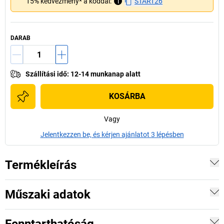
15% kedvezmény* a kóddal:
i
START26
DARAB
Szállítási idő
:
12-14 munkanap alatt
KOSÁRBA
Vagy
Jelentkezzen be, és kérjen ajánlatot 3 lépésben
Termékleírás
Műszaki adatok