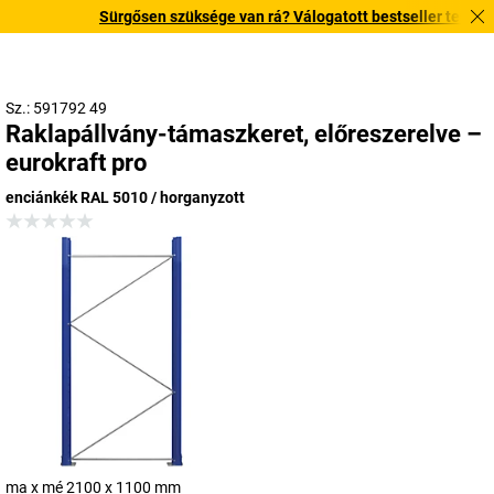
Sürgősen szüksége van rá? Válogatott bestseller termékeinke
Sz.: 591792 49
Raklapállvány-támaszkeret, előreszerelve –
eurokraft pro
enciánkék RAL 5010 / horganyzott
ma x mé 2100 x 1100 mm