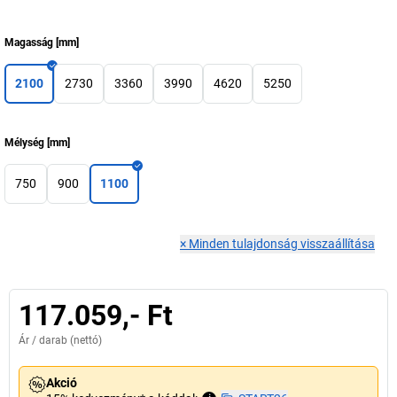
Magasság
[
mm
]
2100
2730
3360
3990
4620
5250
Mélység
[
mm
]
750
900
1100
×
Minden tulajdonság visszaállítása
117.059,- Ft
Ár /
darab
(nettó)
Akció