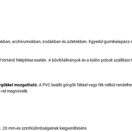
akban, archívumokban, irodákban és üzletekben. Egyedül gumikalapács 
történő felépítése esetén. A bővítőállványok és a külön polcok szállítási 
rgőkkel mozgatható.
A PVC beálló görgők fékkel vagy fék nélkül rendelhe
rel megnövelik.
. 20 mm-es szintkülönbségeinek kiegyenlítésére.