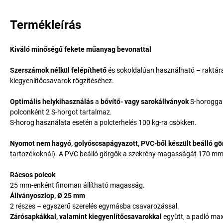
Termékleírás
Kiváló minőségű fekete műanyag bevonattal
Szerszámok nélkül felépíthető
és sokoldalúan használható – raktár
kiegyenlítőcsavarok rögzítéséhez.
Optimális helykihasználás
a
bővítő- vagy sarokállványok
S-horoggal 
polconként 2 S-horgot tartalmaz.
S-horog használata esetén a polcterhelés 100 kg-ra csökken.
Nyomot nem hagyó, golyóscsapágyazott, PVC-ből készült beálló gö
tartozékoknál). A PVC beálló görgők a szekrény magasságát 170 mm-
Rácsos polcok
25 mm-enként finoman állítható magasság.
Állványoszlop, Ø 25 mm
2 részes – egyszerű szerelés egymásba csavarozással.
Zárósapkákkal, valamint kiegyenlítőcsavarokkal
együtt, a padló max