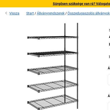
Sürgősen szüksége van rá? Válogatott
Vissza
Start
Állványrendszerek
Összedugaszolós állványok
Á
Á