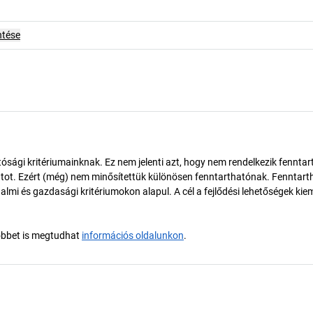
ntése
ósági kritériumainknak. Ez nem jelenti azt, hogy nem rendelkezik fenntar
tot. Ezért (még) nem minősítettük különösen fenntarthatónak. Fenntart
almi és gazdasági kritériumokon alapul. A cél a fejlődési lehetőségek kie
öbbet is megtudhat
információs oldalunkon
.