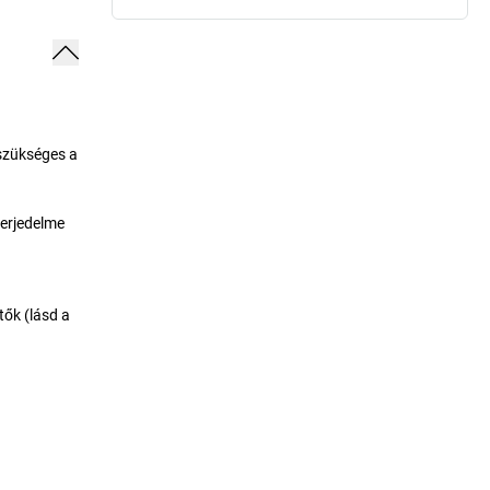
szükséges a
terjedelme
tők (lásd a