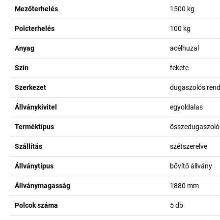
Mezőterhelés
1500
kg
Polcterhelés
100
kg
Anyag
acélhuzal
Szín
fekete
Szerkezet
dugaszolós rend
Állványkivitel
egyoldalas
Terméktípus
összedugaszolós
Szállítás
szétszerelve
Állványtípus
bővítő állvány
Állványmagasság
1880
mm
Polcok száma
5
db