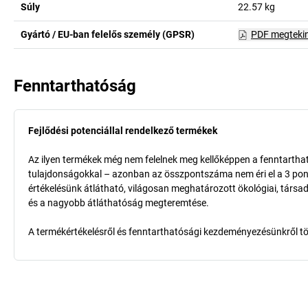
Súly
22.57
kg
Gyártó / EU-ban felelős személy (GPSR)
PDF megteki
Fenntarthatóság
Fejlődési potenciállal rendelkező termékek
Az ilyen termékek még nem felelnek meg kellőképpen a fenntarthat
tulajdonságokkal – azonban az összpontszáma nem éri el a 3 pon
értékelésünk átlátható, világosan meghatározott ökológiai, társad
és a nagyobb átláthatóság megteremtése.
A termékértékelésről és fenntarthatósági kezdeményezésünkről t