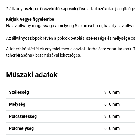
2 állvány oszlopai
összekötő kapcsok
(lásd a tartozékokat) segítség
Kérjük, vegye figyelembe
Ha az állvány magassága a mélység 5-szörösét meghaladja, az állványt 
Az állványoszlopok révén a polcok betolási szélessége és mélysége 
A teherbírási értékek egyenletesen elosztott terhelésre vonatkoznak. 
teherbírásának betartásával lehetséges.
Műszaki adatok
Szélesség
910
mm
Mélység
610
mm
Polcszélesség
910
mm
Polcmélység
610
mm