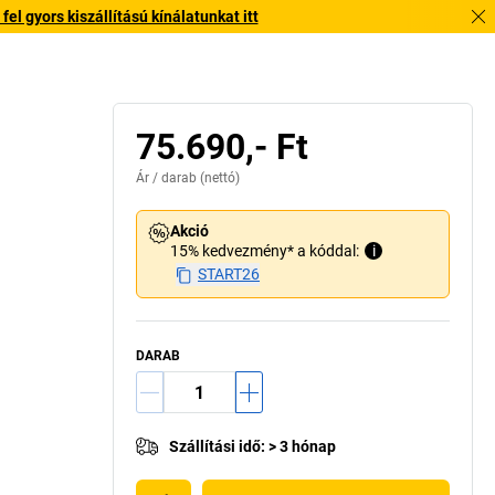
l gyors kiszállítású kínálatunkat itt
75.690,- Ft
Ár /
darab
(nettó)
Akció
15% kedvezmény* a kóddal:
i
START26
DARAB
Szállítási idő
:
> 3 hónap