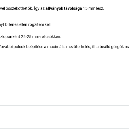
ével összeköthetők. Így az
állványok távolsága
15 mm lesz.
billenés ellen rögzíteni kell.
oszloponként 25-25 mm-rel csökken.
További polcok beépítése a maximális mezőterhelés, ill. a beálló görgők m