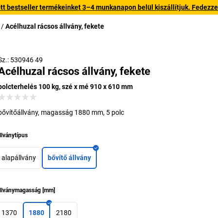
 bestseller termékeinket 3–4 munkanapon belül kiszállítjuk. Fedezze fe
Acélhuzal rácsos állvány, fekete
Sz.: 530946 49
Acélhuzal rácsos állvány, fekete
polcterhelés 100 kg, szé x mé 910 x 610 mm
bővítőállvány, magasság 1880 mm, 5 polc
llványtípus
alapállvány
bővítő állvány
llványmagasság
[
mm
]
1370
1880
2180