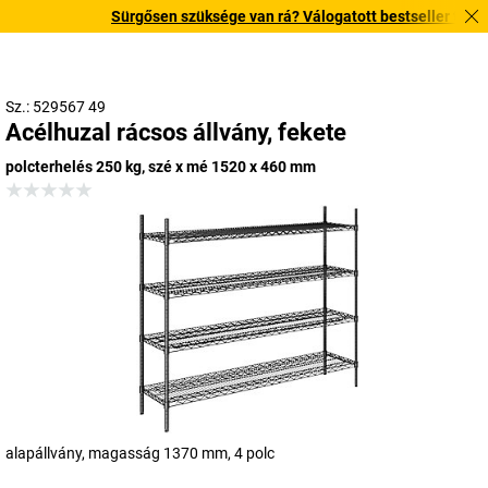
Sürgősen szüksége van rá? Válogatott bestseller termékein
Sz.: 529567 49
Acélhuzal rácsos állvány, fekete
polcterhelés 250 kg, szé x mé 1520 x 460 mm
alapállvány, magasság 1370 mm, 4 polc