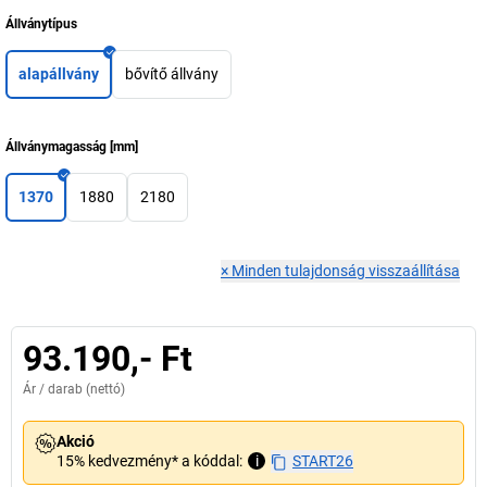
Állványtípus
alapállvány
bővítő állvány
Állványmagasság
[
mm
]
1370
1880
2180
×
Minden tulajdonság visszaállítása
93.190,- Ft
Ár /
darab
(nettó)
Akció
15% kedvezmény* a kóddal:
i
START26