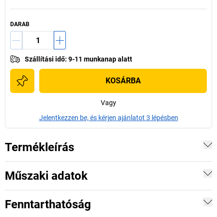
DARAB
Szállítási idő
:
9-11 munkanap alatt
KOSÁRBA
Vagy
Jelentkezzen be, és kérjen ajánlatot 3 lépésben
Termékleírás
Műszaki adatok
Fenntarthatóság