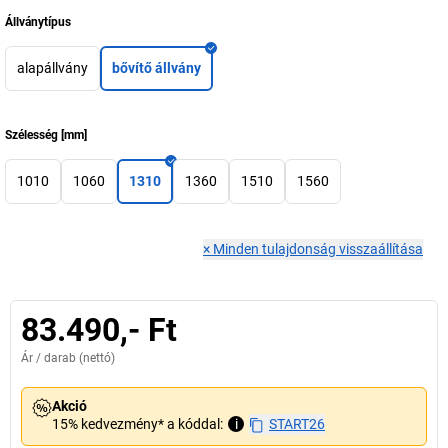
Állványtípus
alapállvány
bővítő állvány
Szélesség
[
mm
]
1010
1060
1310
1360
1510
1560
×
Minden tulajdonság visszaállítása
83.490,- Ft
Ár /
darab
(nettó)
Akció
15% kedvezmény* a kóddal:
i
START26