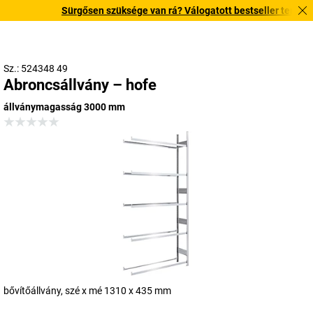
Sürgősen szüksége van rá? Válogatott bestseller termékeinke
Sz.: 524348 49
Abroncsállvány – hofe
állványmagasság 3000 mm
bővítőállvány, szé x mé 1310 x 435 mm