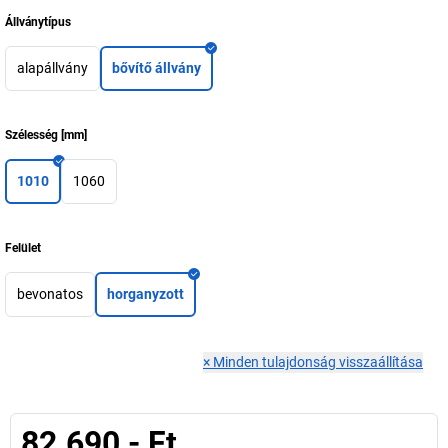
Állványtípus
alapállvány
bővítő állvány
Szélesség
[
mm
]
1010
1060
Felület
bevonatos
horganyzott
×
Minden tulajdonság visszaállítása
82.690,- Ft