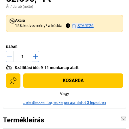
Ár /
darab
(nettó)
Akció
15% kedvezmény* a kóddal:
i
START26
DARAB
Szállítási idő
:
9-11 munkanap alatt
KOSÁRBA
Vagy
Jelentkezzen be, és kérjen ajánlatot 3 lépésben
Termékleírás