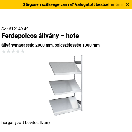
Sürgősen szüksége van rá? Válogatott bestseller termékeinket
Sz.: 612149 49
Ferdepolcos állvány – hofe
állványmagasság 2000 mm, polcszélesség 1000 mm
horganyzott bővítő állvány