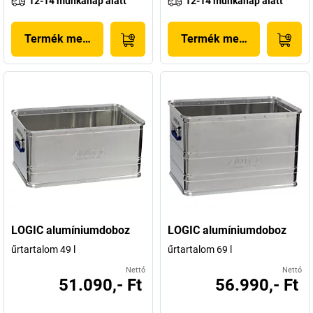
12-14 munkanap alatt
12-14 munkanap alatt
Termék megjelenítése
Termék megjelenítése
LOGIC alumíniumdoboz
LOGIC alumíniumdoboz
űrtartalom 49 l
űrtartalom 69 l
Nettó
Nettó
51.090,- Ft
56.990,- Ft