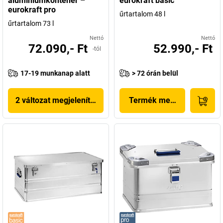
alumíniumkonténer –
eurokraft basic
eurokraft pro
űrtartalom 48 l
űrtartalom 73 l
Nettó
Nettó
72.090,- Ft
52.990,- Ft
-tól
17-19 munkanap alatt
> 72 órán belül
2 változat megjelenítése
Termék megjelenítése