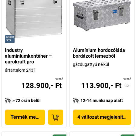
Industry
Alumínium hordozóláda
alumíniumkonténer –
bordázott lemezből
eurokraft pro
gázdugattyú nélkül
űrtartalom 243 l
Nettó
Nettó
128.900,- Ft
113.900,- Ft
-tól
> 72 órán belül
12-14 munkanap alatt
Termék megjelenítése
4 változat megjelenítése