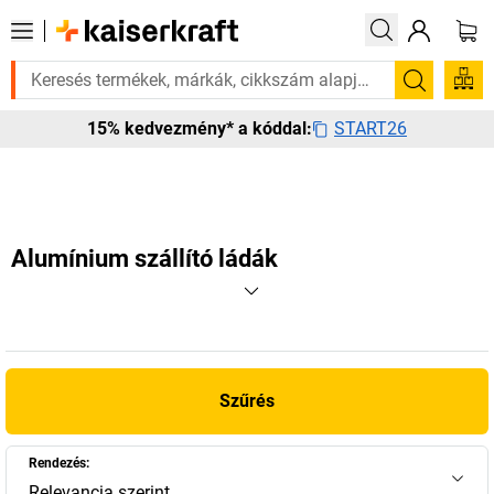
rá? Válogatott bestseller termékeinket 3–4 munkanapon belül kiszállítj
Keresés
START26
15% kedvezmény* a kóddal:
Alumínium szállító ládák
Szűrés
Rendezés:
Relevancia szerint