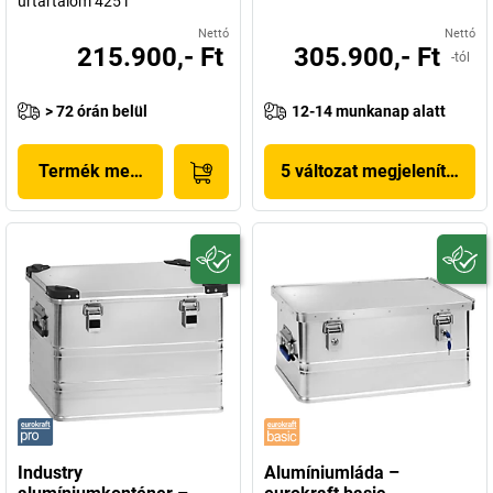
űrtartalom 425 l
Nettó
Nettó
215.900,- Ft
305.900,- Ft
-tól
> 72 órán belül
12-14 munkanap alatt
Termék megjelenítése
5 változat megjelenítése
Industry
Alumíniumláda –