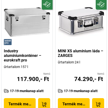
Industry
MINI XS alumínium láda –
alumíniumkonténer –
ZARGES
eurokraft pro
űrtartalom 24 l
űrtartalom 157 l
Nettó
Nettó
117.900,- Ft
74.290,- Ft
17-19 munkanap alatt
17-19 munkanap alatt
Termék megjelenítése
Termék megjelenítése