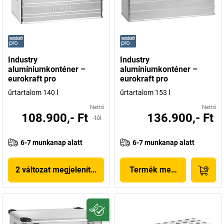
Industry
Industry
alumíniumkonténer –
alumíniumkonténer –
eurokraft pro
eurokraft pro
űrtartalom 140 l
űrtartalom 153 l
Nettó
Nettó
108.900,- Ft
136.900,- Ft
-tól
6-7 munkanap alatt
6-7 munkanap alatt
2 változat megjelenítése
Termék megjelenítése