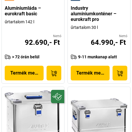
Alumíniumláda –
Industry
eurokraft basic
alumíniumkonténer –
eurokraft pro
űrtartalom 142 l
űrtartalom 30 l
Nettó
Nettó
92.690,- Ft
64.990,- Ft
> 72 órán belül
9-11 munkanap alatt
Termék megjelenítése
Termék megjelenítése