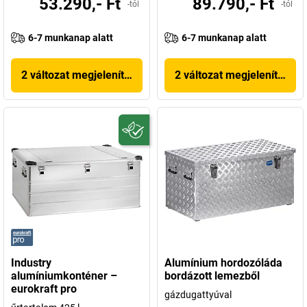
53.290,- Ft
89.790,- Ft
-tól
-tól
6-7 munkanap alatt
6-7 munkanap alatt
2 változat megjelenítése
2 változat megjelenítése
Industry
Alumínium hordozóláda
alumíniumkonténer –
bordázott lemezből
eurokraft pro
gázdugattyúval