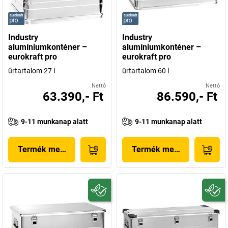
Industry
Industry
alumíniumkonténer –
alumíniumkonténer –
eurokraft pro
eurokraft pro
űrtartalom 27 l
űrtartalom 60 l
Nettó
Nettó
63.390,- Ft
86.590,- Ft
9-11 munkanap alatt
9-11 munkanap alatt
Termék megjelenítése
Termék megjelenítése