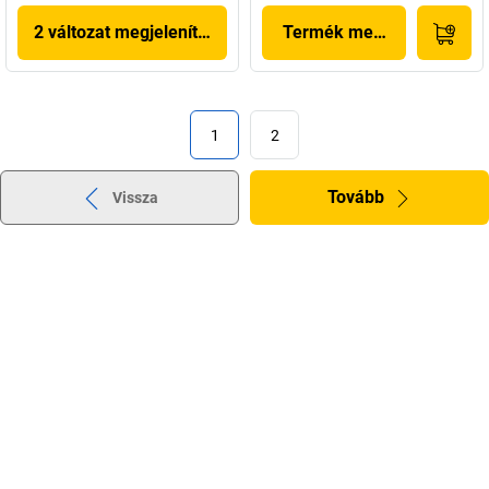
2 változat megjelenítése
Termék megjelenítése
1
2
Tovább
Vissza