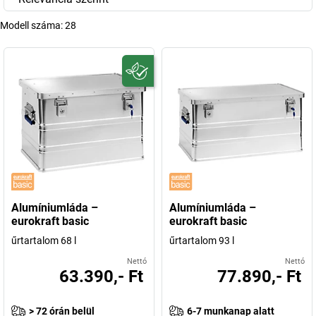
Modell száma:
28
Alumíniumláda –
Alumíniumláda –
eurokraft basic
eurokraft basic
űrtartalom 68 l
űrtartalom 93 l
Nettó
Nettó
63.390,- Ft
77.890,- Ft
> 72 órán belül
6-7 munkanap alatt