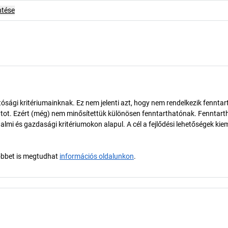
ntése
ósági kritériumainknak. Ez nem jelenti azt, hogy nem rendelkezik fenntar
tot. Ezért (még) nem minősítettük különösen fenntarthatónak. Fenntart
almi és gazdasági kritériumokon alapul. A cél a fejlődési lehetőségek kie
öbbet is megtudhat
információs oldalunkon
.