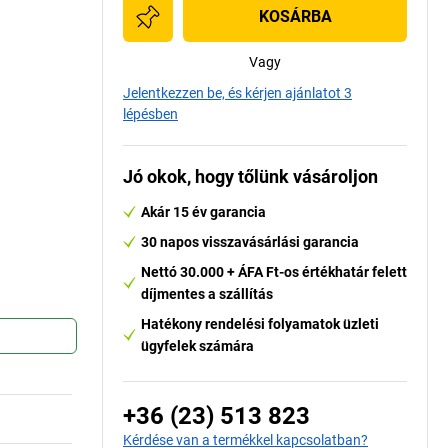
KOSÁRBA
Vagy
Jelentkezzen be, és kérjen ajánlatot 3
lépésben
Jó okok, hogy tőlünk vásároljon
Akár 15 év garancia
30 napos visszavásárlási garancia
Nettó 30.000 + ÁFA Ft-os értékhatár felett
díjmentes a szállítás
Hatékony rendelési folyamatok üzleti
ügyfelek számára
+36 (23) 513 823
Kérdése van a termékkel kapcsolatban?