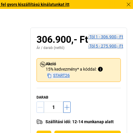
l gyors kiszállítású kínálatunkat itt
306.900,- Ft
-tól
1
-
306.900,- Ft
-tól
5
-
275.900,- Ft
Ár /
darab
(nettó)
Akció
15% kedvezmény* a kóddal:
i
START26
DARAB
Szállítási idő
:
12-14 munkanap alatt