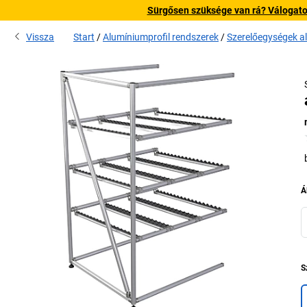
Sürgősen szüksége van rá? Válogatott
Vissza
Start
Alumíniumprofil rendszerek
Szerelőegységek a
Á
S