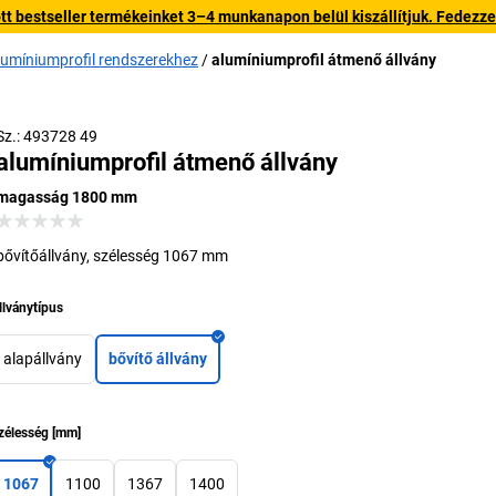
 bestseller termékeinket 3–4 munkanapon belül kiszállítjuk. Fedezze fe
lumíniumprofil rendszerekhez
alumíniumprofil átmenő állvány
Sz.: 493728 49
alumíniumprofil átmenő állvány
magasság 1800 mm
bővítőállvány, szélesség 1067 mm
llványtípus
alapállvány
bővítő állvány
zélesség
[
mm
]
1067
1100
1367
1400