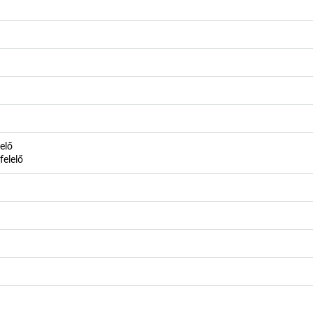
elő
elelő