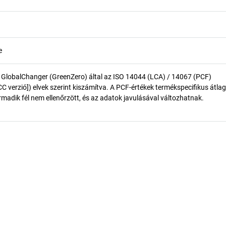
e
 GlobalChanger (GreenZero) által az ISO 14044 (LCA) / 14067 (PCF)
 verzió]) elvek szerint kiszámítva. A PCF-értékek termékspecifikus átlag
madik fél nem ellenőrzött, és az adatok javulásával változhatnak.