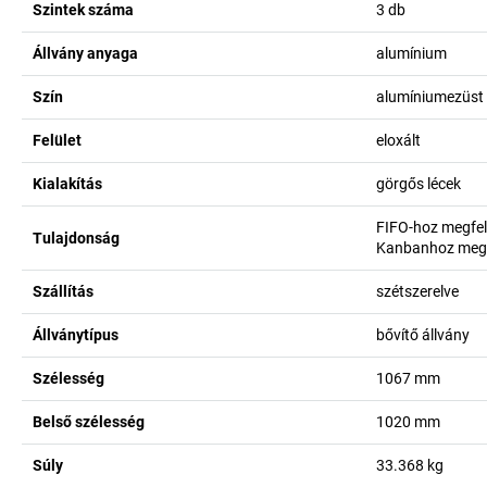
Szintek száma
3
db
Állvány anyaga
alumínium
Szín
alumíniumezüst
Felület
eloxált
Kialakítás
görgős lécek
FIFO-hoz megfel
Tulajdonság
Kanbanhoz megf
Szállítás
szétszerelve
Állványtípus
bővítő állvány
Szélesség
1067
mm
Belső szélesség
1020
mm
Súly
33.368
kg