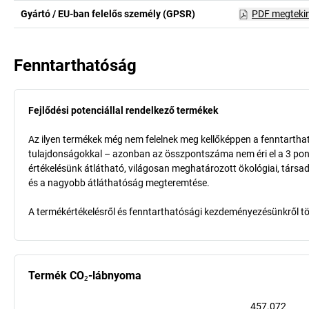
Gyártó / EU-ban felelős személy (GPSR)
PDF megteki
Fenntarthatóság
Fejlődési potenciállal rendelkező termékek
Az ilyen termékek még nem felelnek meg kellőképpen a fenntarthat
tulajdonságokkal – azonban az összpontszáma nem éri el a 3 pon
értékelésünk átlátható, világosan meghatározott ökológiai, társad
és a nagyobb átláthatóság megteremtése.
A termékértékelésről és fenntarthatósági kezdeményezésünkről t
Termék CO₂-lábnyoma
457.072