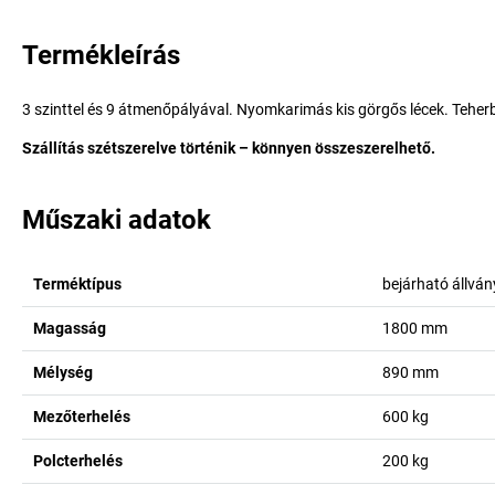
Termékleírás
3 szinttel és 9 átmenőpályával. Nyomkarimás kis görgős lécek. Teherb
Szállítás szétszerelve történik – könnyen összeszerelhető.
Műszaki adatok
Terméktípus
bejárható állvá
Magasság
1800
mm
Mélység
890
mm
Mezőterhelés
600
kg
Polcterhelés
200
kg