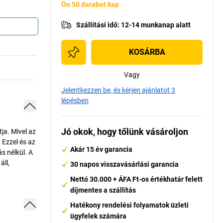
Ön 50 darabot kap
Szállítási idő
:
12-14 munkanap alatt
KOSÁRBA
Vagy
Jelentkezzen be, és kérjen ajánlatot 3
lépésben
Jó okok, hogy tőlünk vásároljon
ja. Mivel az
 Ezzel és az
Akár 15 év garancia
s nélkül. A
áll,
30 napos visszavásárlási garancia
Nettó 30.000 + ÁFA Ft-os értékhatár felett
díjmentes a szállítás
Hatékony rendelési folyamatok üzleti
ügyfelek számára