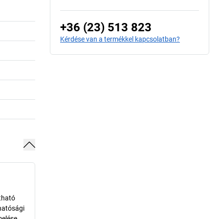
+36 (23) 513 823
Kérdése van a termékkel kapcsolatban?
tható
hatósági
melése