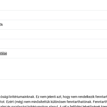
ők
ntése
ósági kritériumainknak. Ez nem jelenti azt, hogy nem rendelkezik fenntar
tot. Ezért (még) nem minősítettük különösen fenntarthatónak. Fenntart
almi és gazdasági kritériumokon alapul. A cél a fejlődési lehetőségek kie