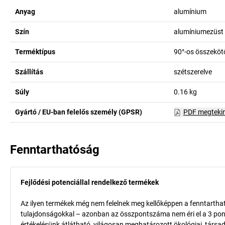
Anyag
alumínium
Szín
alumíniumezüst
Terméktípus
90°-os összeköt
Szállítás
szétszerelve
Súly
0.16
kg
Gyártó / EU-ban felelős személy (GPSR)
PDF megteki
Fenntarthatóság
Fejlődési potenciállal rendelkező termékek
Az ilyen termékek még nem felelnek meg kellőképpen a fenntarthat
tulajdonságokkal – azonban az összpontszáma nem éri el a 3 pon
értékelésünk átlátható, világosan meghatározott ökológiai, társad