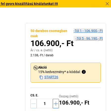
l gyors kiszállítású kínálatunkat itt
50 darabos csomagban
-tól
1
-
106.900,- Ft
csak
-tól
5
-
96.190,- Ft
106.900,- Ft
Ár /
cs. e.
(nettó)
2.138,- Ft
/
darab
Akció
15% kedvezmény* a kóddal:
i
START26
CS. E.
Összeg (nettó)
106.900,- Ft