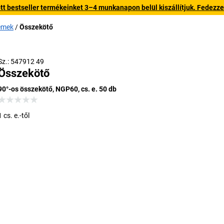
 bestseller termékeinket 3–4 munkanapon belül kiszállítjuk. Fedezze fe
lemek
Összekötő
Sz.: 547912 49
Összekötő
90°-os összekötő, NGP60, cs. e. 50 db
1 cs. e.-től