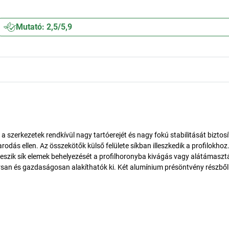
Mutató: 2,5/5,9
 szerkezetek rendkívül nagy tartóerejét és nagy fokú stabilitását biztosít
dás ellen. Az összekötők külső felülete síkban illeszkedik a profilokhoz.
teszik sík elemek behelyezését a profilhoronyba kivágás vagy alátámasztá
orsan és gazdaságosan alakíthatók ki. Két alumínium présöntvény részből 