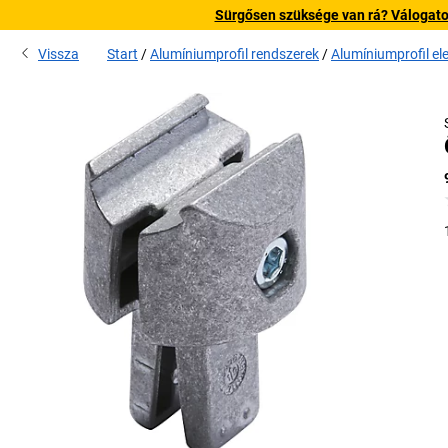
Sürgősen szüksége van rá? Válogatott
Vissza
Start
Alumíniumprofil rendszerek
Alumíniumprofil e