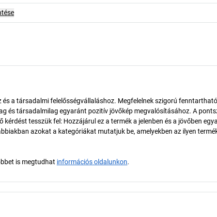
ntése
és a társadalmi felelősségvállaláshoz. Megfelelnek szigorú fenntarthat
ilag és társadalmilag egyaránt pozitív jövőkép megvalósításához. A pont
érdést tesszük fel: Hozzájárul ez a termék a jelenben és a jövőben egy
biakban azokat a kategóriákat mutatjuk be, amelyekben az ilyen termé
öbbet is megtudhat
információs oldalunkon
.