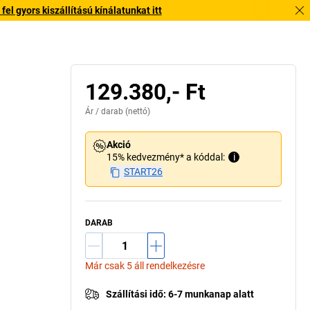
l gyors kiszállítású kínálatunkat itt
Hengerzár
129.380,- Ft
Ár /
darab
(nettó)
Akció
15% kedvezmény* a kóddal:
i
START26
DARAB
Már csak 5 áll rendelkezésre
Szállítási idő
:
6-7 munkanap alatt