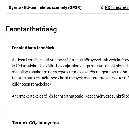
Gyártó / EU-ban felelős személy (GPSR)
PDF megteki
Fenntarthatóság
Fenntartható termékek
Az ilyen termékek aktívan hozzájárulnak környezetünk védelméhez 
kritériumainknak, ezáltal hozzájárulnak a gazdaságilag, ökológia
megállapításakor minden egyes termék esetében ugyanazt a döntő k
fenntartható és méltányos körülmények megteremtéséhez? Az aláb
különösen remekelnek.
A termékértékelésről és fenntarthatósági kezdeményezésünkről t
Termék CO₂-lábnyoma