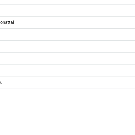
onattal
k