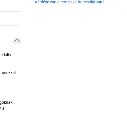
Kérdése van a termékkel kapcsolatban?
eriális
anérokkal
agoknak
niai