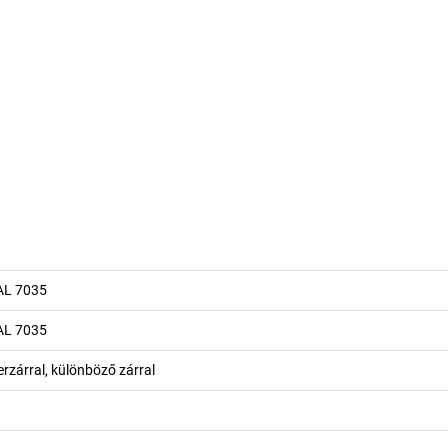
AL 7035
AL 7035
rzárral, különböző zárral