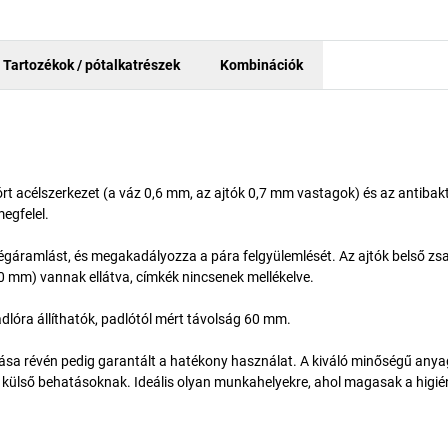
Tartozékok / pótalkatrészek
Kombinációk
t acélszerkezet (a váz 0,6 mm, az ajtók 0,7 mm vastagok) és az antibakt
egfelel.
is légáramlást, és megakadályozza a pára felgyülemlését. Az ajtók belső zs
 50 mm) vannak ellátva, címkék nincsenek mellékelve.
lóra állíthatók, padlótól mért távolság 60 mm.
ítása révén pedig garantált a hatékony használat. A kiváló minőségű any
a külső behatásoknak. Ideális olyan munkahelyekre, ahol magasak a higié