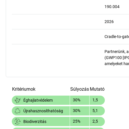
190.004
2026
Cradle-to-gat
Partnerünk, a
(GWP100 [IPCC
amelyeket har
Kritériumok
Súlyozás
Mutató
30%
1,5
Éghajlatvédelem
30%
5,1
Újrahasznosíthatóság
25%
2,5
Biodiverzitás