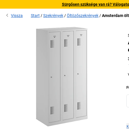
Sürgősen szüksége van rá? Válogatott
Vissza
Start
Szekrények
Öltözőszekrények
Amsterdam öltö
F