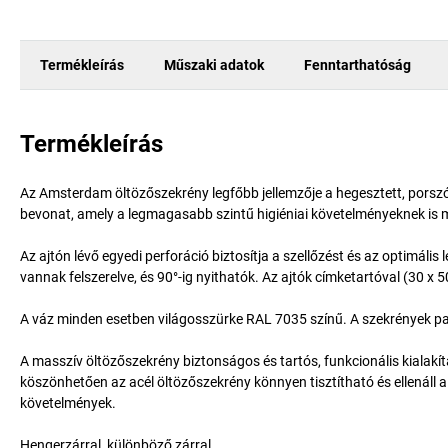
Termékleírás
Műszaki adatok
Fenntarthatóság
Termékleírás
Az Amsterdam öltözőszekrény legfőbb jellemzője a hegesztett, porszór
bevonat, amely a legmagasabb szintű higiéniai követelményeknek is m
Az ajtón lévő egyedi perforáció biztosítja a szellőzést és az optimál
vannak felszerelve, és 90°-ig nyithatók. Az ajtók címketartóval (30 x
A váz minden esetben világosszürke RAL 7035 színű. A szekrények pad
A masszív öltözőszekrény biztonságos és tartós, funkcionális kialak
köszönhetően az acél öltözőszekrény könnyen tisztítható és ellenáll 
követelmények.
Hengerzárral, különböző zárral.