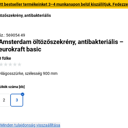
 bestseller termékeinket 3–4 munkanapon belül kiszállítjuk. Fedezze fe
zőszekrény, antibakteriális
Sz.: 569054 49
Amsterdam öltözőszekrény, antibakteriális –
eurokraft basic
3 fülke
világosszürke, szélesség 900 mm
ülkék száma
[
db
]
2
3
×
Minden tulajdonság visszaállítása