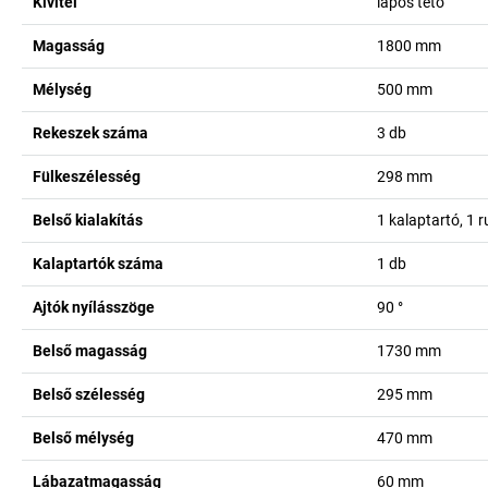
Kivitel
lapos tető
Magasság
1800
mm
Mélység
500
mm
Rekeszek száma
3
db
Fülkeszélesség
298
mm
Belső kialakítás
1 kalaptartó, 1 
Kalaptartók száma
1
db
Ajtók nyílásszöge
90
°
Belső magasság
1730
mm
Belső szélesség
295
mm
Belső mélység
470
mm
Lábazatmagasság
60
mm