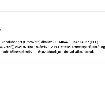
e
 GlobalChanger (GreenZero) által az ISO 14044 (LCA) / 14067 (PCF)
 verzió]) elvek szerint kiszámítva. A PCF-értékek termékspecifikus átlag
madik fél nem ellenőrzött, és az adatok javulásával változhatnak.