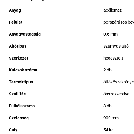
Anyag
acéllemez
Felület
porszórásos bev
Anyagvastagság
0.6
mm
Ajtótípus
szárnyas ajtó
Szerkezet
hegesztett
Kulcsok száma
2
db
Terméktípus
öltözőszekrénye
Szállítás
összeszerelve
Fülkék száma
3
db
Szélesség
900
mm
Súly
54
kg