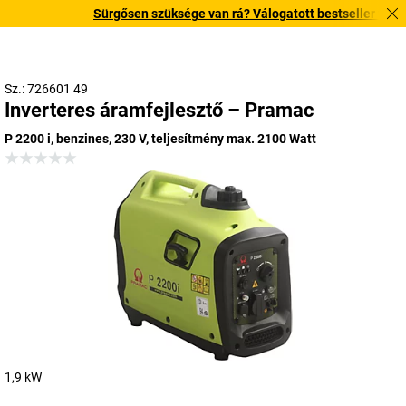
Sürgősen szüksége van rá? Válogatott bestseller termékei
Sz.: 726601 49
Inverteres áramfejlesztő – Pramac
P 2200 i, benzines, 230 V, teljesítmény max. 2100 Watt
1,9 kW