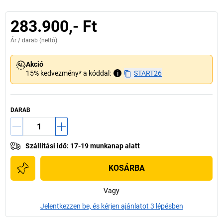
283.900,- Ft
Ár /
darab
(nettó)
Akció
15% kedvezmény* a kóddal:
i
START26
DARAB
Szállítási idő
:
17-19 munkanap alatt
KOSÁRBA
Vagy
Jelentkezzen be, és kérjen ajánlatot 3 lépésben