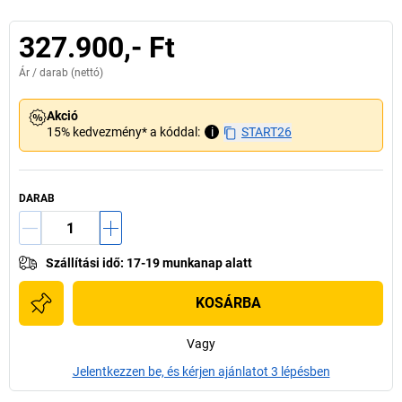
327.900,- Ft
Ár /
darab
(nettó)
Akció
15% kedvezmény* a kóddal:
i
START26
DARAB
Szállítási idő
:
17-19 munkanap alatt
KOSÁRBA
Vagy
Jelentkezzen be, és kérjen ajánlatot 3 lépésben