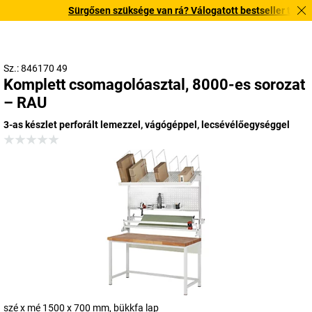
Sürgősen szüksége van rá? Válogatott bestseller termékein
Sz.: 846170 49
Komplett csomagolóasztal, 8000-es sorozat
– RAU
3-as készlet perforált lemezzel, vágógéppel, lecsévélőegységgel
szé x mé 1500 x 700 mm, bükkfa lap