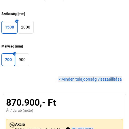
Szélesség
[
mm
]
1500
2000
Mélység
[
mm
]
700
900
×
Minden tulajdonság visszaállítása
870.900,- Ft
Ár /
darab
(nettó)
Akció