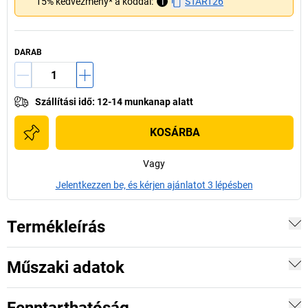
15% kedvezmény* a kóddal:
i
START26
DARAB
Szállítási idő
:
12-14 munkanap alatt
KOSÁRBA
Vagy
Jelentkezzen be, és kérjen ajánlatot 3 lépésben
Termékleírás
Műszaki adatok