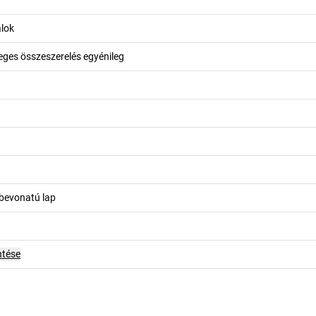
lok
leges összeszerelés egyénileg
bevonatú lap
ntése