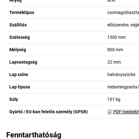
Anyag
acél
Terméktípus
csomagolóaszta
Szállítás
előszerelve, vég
Szélesség
1500
mm
Mélység
800
mm
Lapvastagság
22
mm
Lap színe
halványszürke
Lap típusa
melamingyanta 
Súly
101
kg
Gyártó / EU-ban felelős személy (GPSR)
PDF megteki
Fenntarthatóság