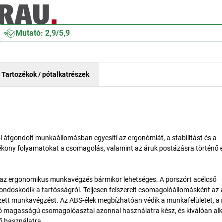
Mutató: 2,9/5,9
Tartozékok / pótalkatrészek
 átgondolt munkaállomásban egyesíti az ergonómiát, a stabilitást és a
atékony folyamatokat a csomagolás, valamint az áruk postázásra történő 
az ergonomikus munkavégzés bármikor lehetséges. A porszórt acélcső
gondoskodik a tartósságról. Teljesen felszerelt csomagolóállomásként az 
endezett munkavégzést. Az ABS-élek megbízhatóan védik a munkafelületet, a
ható magasságú csomagolóasztal azonnal használatra kész, és kiválóan a
ő használatra.