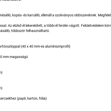
ésálló, kopás- és karcálló, ellenáll a szokványos oldószereknek. Megfelel
l. Az elülső él lekerekített, a többi él ferdén vágott. Felületvédelem kö
pásálló, többször felhasználható.
tartóoszloppal (40 x 40 mm-es alumíniumprofil)
 450 mm magasságú
m)
m)
ercsekhez (papír, karton, fólia)