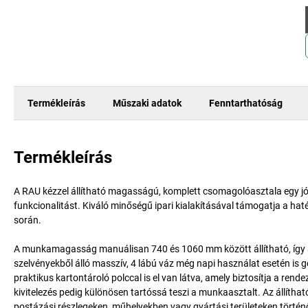
Termékleírás
Műszaki adatok
Fenntarthatóság
Termékleírás
A RAU kézzel állítható magasságú, komplett csomagolóasztala egy jól
funkcionalitást. Kiváló minőségű ipari kialakításával támogatja a h
során.
A munkamagasság manuálisan 740 és 1060 mm között állítható, így 
szelvényekből álló masszív, 4 lábú váz még napi használat esetén is 
praktikus kartontároló polccal is el van látva, amely biztosítja a r
kivitelezés pedig különösen tartóssá teszi a munkaasztalt. Az állít
postázási részlegeken, műhelyekben vagy gyártási területeken történ