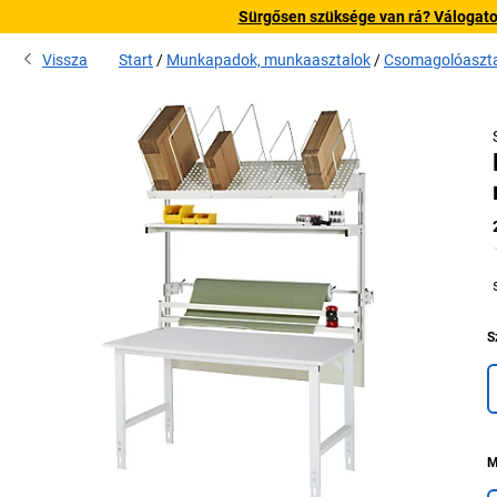
Sürgősen szüksége van rá? Válogatott
Vissza
Start
Munkapadok, munkaasztalok
Csomagolóaszta
S
M