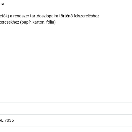
ára
ők) a rendszer tartóoszlopaira történő felszereléshez
ercsekhez (papír, karton, fólia)
AL 7035