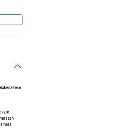
előkészítése
asztal
 masszív
lkalmas