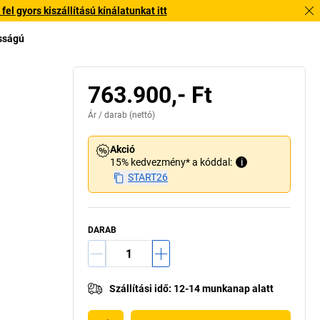
l gyors kiszállítású kínálatunkat itt
asságú
763.900,- Ft
Ár /
darab
(nettó)
Akció
15% kedvezmény* a kóddal:
i
START26
DARAB
Szállítási idő
:
12-14 munkanap alatt