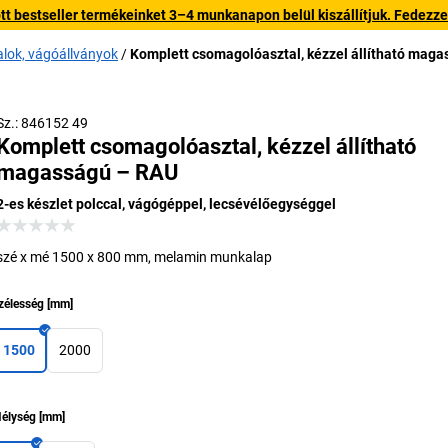
 bestseller termékeinket 3–4 munkanapon belül kiszállítjuk. Fedezze fe
lok, vágóállványok
Komplett csomagolóasztal, kézzel állítható mag
Sz.: 846152 49
Komplett csomagolóasztal, kézzel állítható
magasságú – RAU
2-es készlet polccal, vágógéppel, lecsévélőegységgel
szé x mé 1500 x 800 mm, melamin munkalap
zélesség
[
mm
]
1500
2000
élység
[
mm
]