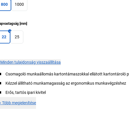
800
1000
apvastagság
[
mm
]
22
25
×
Minden tulajdonság visszaállítása
Csomagoló munkaállomás kartontámaszokkal ellátott kartontároló p
Kézzel állítható munkamagasság az ergonomikus munkavégzéshez
Erős, tartós ipari kivitel
+
Több megjelenítése