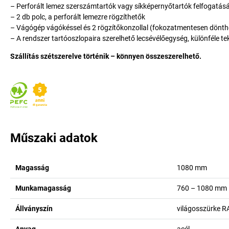
– Perforált lemez szerszámtartók vagy síkképernyőtartók felfogatás
– 2 db polc, a perforált lemezre rögzíthetők
– Vágógép vágókéssel és 2 rögzítőkonzollal (fokozatmentesen dönthet
– A rendszer tartóoszlopaira szerelhető lecsévélőegység, különféle tek
Szállítás szétszerelve történik – könnyen összeszerelhető.
Műszaki adatok
Magasság
1080
mm
Munkamagasság
760 – 1080
mm
Állványszín
világosszürke R