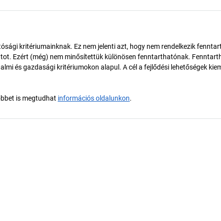
ósági kritériumainknak. Ez nem jelenti azt, hogy nem rendelkezik fenntar
tot. Ezért (még) nem minősítettük különösen fenntarthatónak. Fenntart
almi és gazdasági kritériumokon alapul. A cél a fejlődési lehetőségek kie
öbbet is megtudhat
információs oldalunkon
.