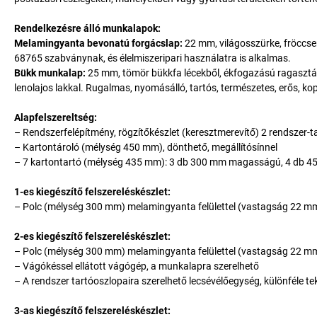
Rendelkezésre álló munkalapok:
Melamingyanta bevonatú forgácslap:
22 mm, világosszürke, fröccsen
68765 szabványnak, és élelmiszeripari használatra is alkalmas.
Bükk munkalap:
25 mm, tömör bükkfa lécekből, ékfogazású ragasztássa
lenolajos lakkal. Rugalmas, nyomásálló, tartós, természetes, erős, ko
Alapfelszereltség:
– Rendszerfelépítmény, rögzítőkészlet (keresztmerevítő) 2 rendszer-
– Kartontároló (mélység 450 mm), dönthető, megállítósínnel
– 7 kartontartó (mélység 435 mm): 3 db 300 mm magasságú, 4 db
1-es kiegészítő felszereléskészlet:
– Polc (mélység 300 mm) melamingyanta felülettel (vastagság 22 m
2-es kiegészítő felszereléskészlet:
– Polc (mélység 300 mm) melamingyanta felülettel (vastagság 22 m
– Vágókéssel ellátott vágógép, a munkalapra szerelhető
– A rendszer tartóoszlopaira szerelhető lecsévélőegység, különféle tek
3-as kiegészítő felszereléskészlet: