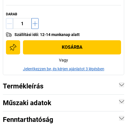
DARAB
Szállítási idő
:
12-14 munkanap alatt
KOSÁRBA
Vagy
Jelentkezzen be, és kérjen ajánlatot 3 lépésben
Termékleírás
Műszaki adatok
Fenntarthatóság