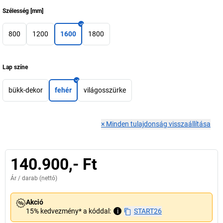
Szélesség
[
mm
]
800
1200
1600
1800
Lap színe
bükk-dekor
fehér
világosszürke
×
Minden tulajdonság visszaállítása
140.900,- Ft
Ár /
darab
(nettó)
Akció
15% kedvezmény* a kóddal:
i
START26