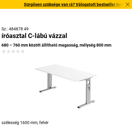
Sürgősen szüksége van rá? Válogatott bestseller termékeinket
Sz.: 484878 49
íróasztal C-lábú vázzal
680 – 760 mm között állítható magasság, mélység 800 mm
szélesség 1600 mm, fehér