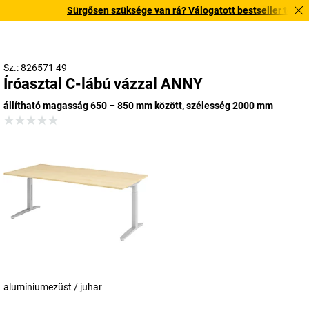
Sürgősen szüksége van rá? Válogatott bestseller termékein
Sz.: 826571 49
Íróasztal C-lábú vázzal ANNY
állítható magasság 650 – 850 mm között, szélesség 2000 mm
alumíniumezüst / juhar