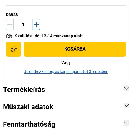
DARAB
Szállítási idő
:
12-14 munkanap alatt
KOSÁRBA
Vagy
Jelentkezzen be, és kérjen ajánlatot 3 lépésben
Termékleírás
Műszaki adatok
Fenntarthatóság