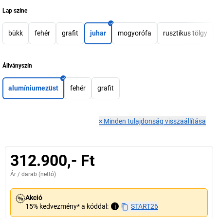
Lap színe
bükk
fehér
grafit
juhar
mogyorófa
rusztikus tölgy
Állványszín
alumíniumezüst
fehér
grafit
×
Minden tulajdonság visszaállítása
312.900,- Ft
Ár /
darab
(nettó)
Akció
15% kedvezmény* a kóddal:
i
START26