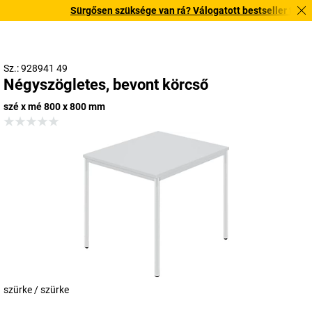
Sürgősen szüksége van rá? Válogatott bestseller termékein
Sz.: 928941 49
Négyszögletes, bevont körcső
szé x mé 800 x 800 mm
szürke / szürke