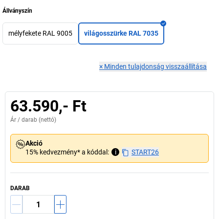
Állványszín
mélyfekete RAL 9005
világosszürke RAL 7035
×
Minden tulajdonság visszaállítása
63.590,- Ft
Ár /
darab
(nettó)
Akció
15% kedvezmény* a kóddal:
i
START26
DARAB