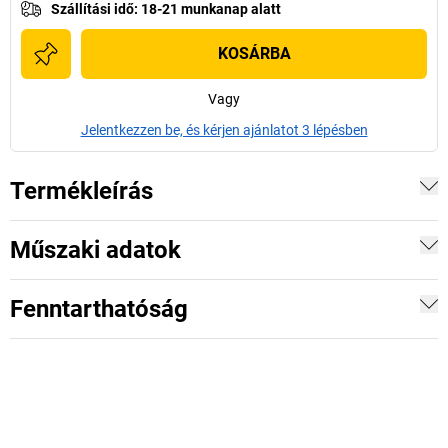
Szállítási idő
:
18-21 munkanap alatt
KOSÁRBA
Vagy
Jelentkezzen be, és kérjen ajánlatot 3 lépésben
Termékleírás
Műszaki adatok
Fenntarthatóság