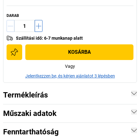
DARAB
Szállítási idő
:
6-7 munkanap alatt
KOSÁRBA
Vagy
Jelentkezzen be, és kérjen ajánlatot 3 lépésben
Termékleírás
Műszaki adatok
Fenntarthatóság