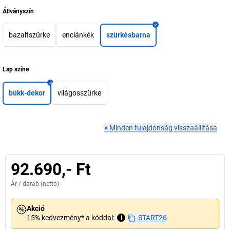
Állványszín
bazaltszürke
enciánkék
szürkésbarna
Lap színe
bükk-dekor
világosszürke
×
Minden tulajdonság visszaállítása
92.690,- Ft
Ár /
darab
(nettó)
Akció
15% kedvezmény* a kóddal:
i
START26