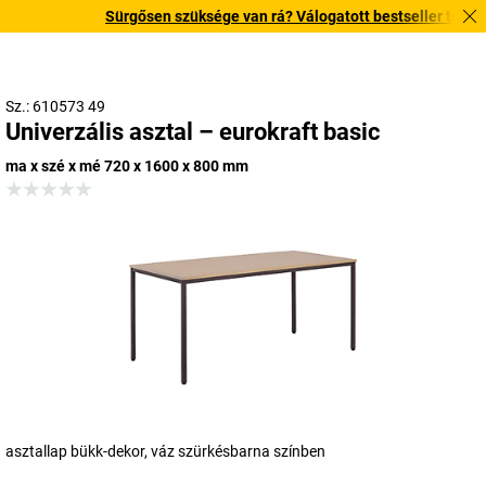
Sürgősen szüksége van rá? Válogatott bestseller termékein
Sz.: 610573 49
Univerzális asztal – eurokraft basic
ma x szé x mé 720 x 1600 x 800 mm
asztallap bükk-dekor, váz szürkésbarna színben