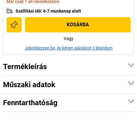
Már csak 1 áll rendelkezésre
Szállítási idő
:
6-7 munkanap alatt
KOSÁRBA
Vagy
Jelentkezzen be, és kérjen ajánlatot 3 lépésben
Termékleírás
Műszaki adatok
Fenntarthatóság