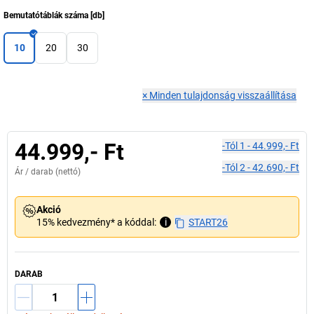
Bemutatótáblák száma
[
db
]
10
20
30
×
Minden tulajdonság visszaállítása
44.999,- Ft
-tól
1
-
44.999,- Ft
-tól
2
-
42.690,- Ft
Ár /
darab
(nettó)
Akció
15% kedvezmény* a kóddal:
i
START26
DARAB