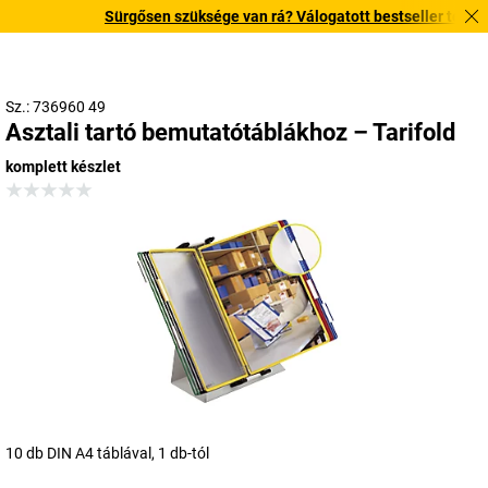
Sürgősen szüksége van rá? Válogatott bestseller termékeink
Sz.: 736960 49
Asztali tartó bemutatótáblákhoz – Tarifold
komplett készlet
10 db DIN A4 táblával, 1 db-tól