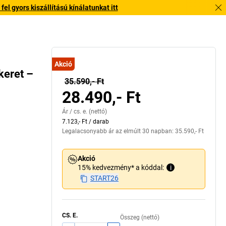
l gyors kiszállítású kínálatunkat itt
Akció
eret –
35.590,- Ft
28.490,- Ft
Ár /
cs. e.
(nettó)
7.123,- Ft
/
darab
Legalacsonyabb ár az elmúlt 30 napban:
35.590,- Ft
Akció
15% kedvezmény* a kóddal:
i
START26
CS. E.
Összeg (nettó)