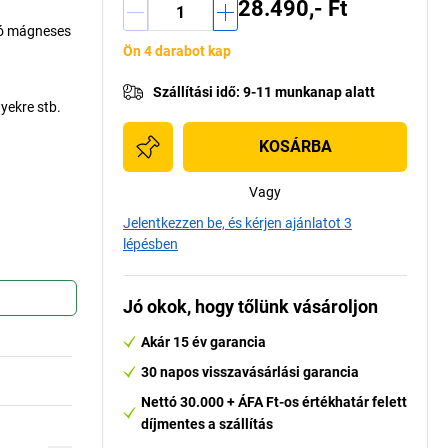
28.490,- Ft
tó mágneses
Ön 4 darabot kap
Szállítási idő
:
9-11 munkanap alatt
yekre stb.
KOSÁRBA
Vagy
Jelentkezzen be, és kérjen ajánlatot 3
lépésben
Jó okok, hogy tőlünk vásároljon
Akár 15 év garancia
30 napos visszavásárlási garancia
Nettó 30.000 + ÁFA Ft-os értékhatár felett
díjmentes a szállítás