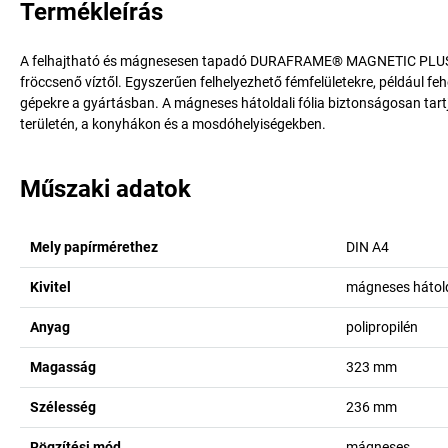
Termékleírás
A felhajtható és mágnesesen tapadó DURAFRAME® MAGNETIC PLUS in
fröccsenő víztől. Egyszerűen felhelyezhető fémfelületekre, például f
gépekre a gyártásban. A mágneses hátoldali fólia biztonságosan tart
területén, a konyhákon és a mosdóhelyiségekben.
Műszaki adatok
Mely papírmérethez
DIN A4
Kivitel
mágneses hátol
Anyag
polipropilén
Magasság
323
mm
Szélesség
236
mm
Rögzítési mód
mágneses