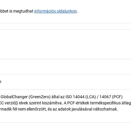
öbbet is megtudhat
információs oldalunkon
.
e
 GlobalChanger (GreenZero) által az ISO 14044 (LCA) / 14067 (PCF)
 verzió]) elvek szerint kiszámítva. A PCF-értékek termékspecifikus átlag
madik fél nem ellenőrzött, és az adatok javulásával változhatnak.