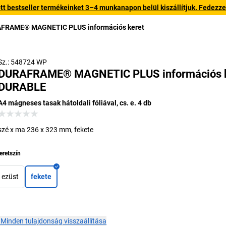
 bestseller termékeinket 3–4 munkanapon belül kiszállítjuk. Fedezze fe
FRAME® MAGNETIC PLUS információs keret
Sz.: 548724 WP
DURAFRAME® MAGNETIC PLUS információs k
DURABLE
A4 mágneses tasak hátoldali fóliával, cs. e. 4 db
szé x ma 236 x 323 mm, fekete
eretszín
ezüst
fekete
×
Minden tulajdonság visszaállítása