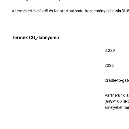
A termékértékelésről és fenntarthatósági kezdeményezésünkről t
Termék CO₂-lábnyoma
3.229
2026
Cradle-to-gat
Partnerünk, a
(GWP100 [IPCC
amelyeket har