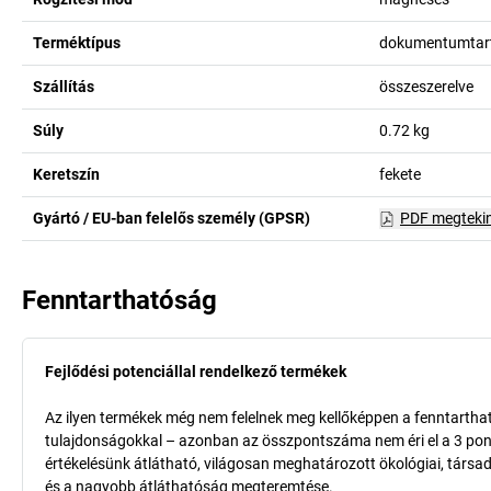
Terméktípus
dokumentumtar
Szállítás
összeszerelve
Súly
0.72
kg
Keretszín
fekete
Gyártó / EU-ban felelős személy (GPSR)
PDF megteki
Fenntarthatóság
Fejlődési potenciállal rendelkező termékek
Az ilyen termékek még nem felelnek meg kellőképpen a fenntarthat
tulajdonságokkal – azonban az összpontszáma nem éri el a 3 pon
értékelésünk átlátható, világosan meghatározott ökológiai, társad
és a nagyobb átláthatóság megteremtése.