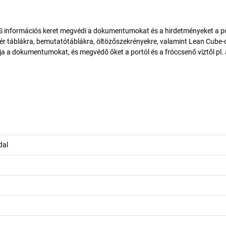
formációs keret megvédi a dokumentumokat és a hirdetményeket a por
ehér táblákra, bemutatótáblákra, öltözőszekrényekre, valamint Lean Cube-
ja a dokumentumokat, és megvédő őket a portól és a fröccsenő víztől pl.
dal