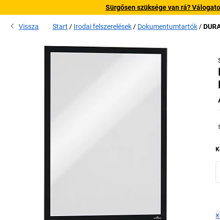
Sürgősen szüksége van rá? Válogatott
Vissza
Start
Irodai felszerelések
Dokumentumtartók
DURA
K