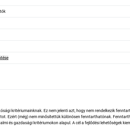
tók
ntése
ósági kritériumainknak. Ez nem jelenti azt, hogy nem rendelkezik fenntar
tot. Ezért (még) nem minősítettük különösen fenntarthatónak. Fenntart
almi és gazdasági kritériumokon alapul. A cél a fejlődési lehetőségek kie