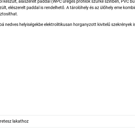
 készült, alászerelt paddal (WPC üreges profilok szürke színben, PVC bur
lt, elészerelt paddal is rendelhető. A tárolóhely és az ülőhely eme kombi
ztosíthat.
á nedves helyiségekbe elektrolitikusan horganyzott kivitelű szekrények i
retesz lakathoz