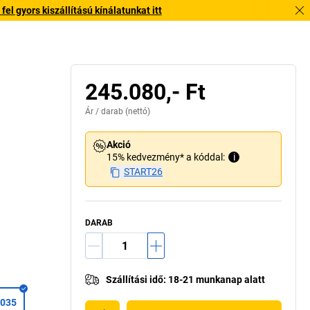
l gyors kiszállítású kínálatunkat itt
245.080,- Ft
Ár /
darab
(nettó)
Akció
15% kedvezmény* a kóddal:
i
START26
DARAB
Szállítási idő
:
18-21 munkanap alatt
7035