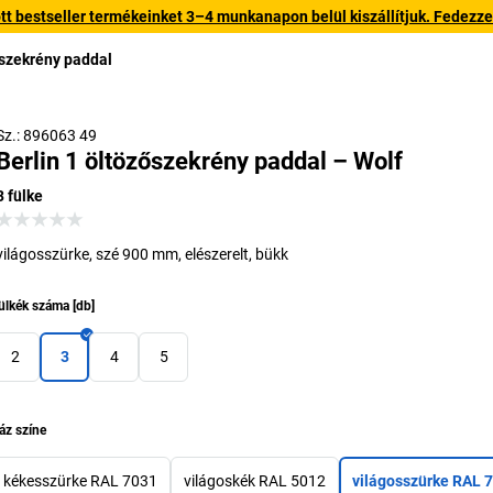
 bestseller termékeinket 3–4 munkanapon belül kiszállítjuk. Fedezze fe
őszekrény paddal
Sz.: 896063 49
Berlin 1 öltözőszekrény paddal – Wolf
3 fülke
világosszürke, szé 900 mm, elészerelt, bükk
ülkék száma
[
db
]
2
3
4
5
áz színe
kékesszürke RAL 7031
világoskék RAL 5012
világosszürke RAL 