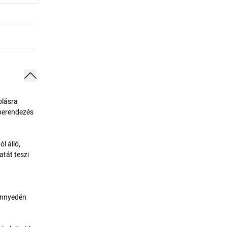
olásra
 berendezés
l álló,
atát teszi
könnyedén