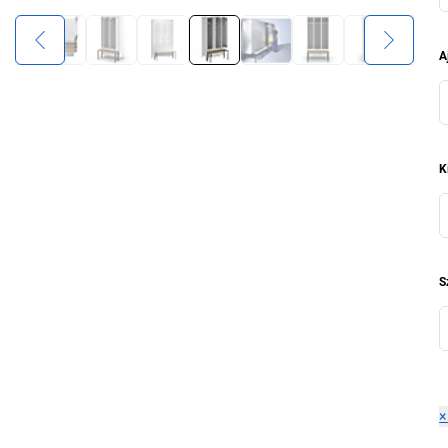
A
K
S