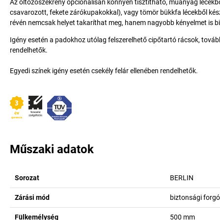
Az öltözőszekrény opcionálisan könnyen tisztítható, műanyag lécekből
csavarozott, fekete zárókupakokkal), vagy tömör bükkfa lécekből készü
révén nemcsak helyet takaríthat meg, hanem nagyobb kényelmet is bi
Igény esetén a padokhoz utólag felszerelhető cipőtartó rácsok, tovább
rendelhetők.
Egyedi színek igény esetén csekély felár ellenében rendelhetők.
Műszaki adatok
Sorozat
BERLIN
Zárási mód
biztonsági forgó
Fülkemélység
500
mm