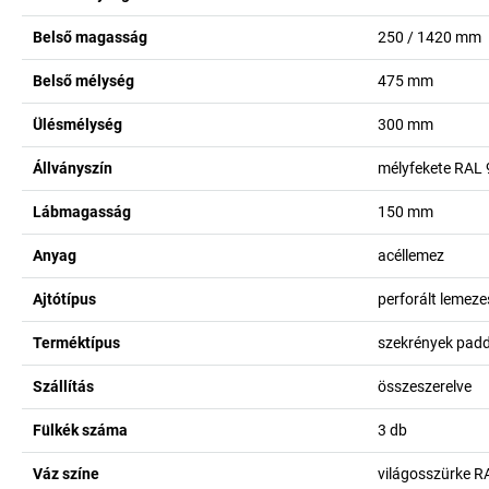
Belső magasság
250 / 1420
mm
Belső mélység
475
mm
Ülésmélység
300
mm
Állványszín
mélyfekete RAL
Lábmagasság
150
mm
Anyag
acéllemez
Ajtótípus
perforált lemeze
Terméktípus
szekrények padd
Szállítás
összeszerelve
Fülkék száma
3
db
Váz színe
világosszürke R