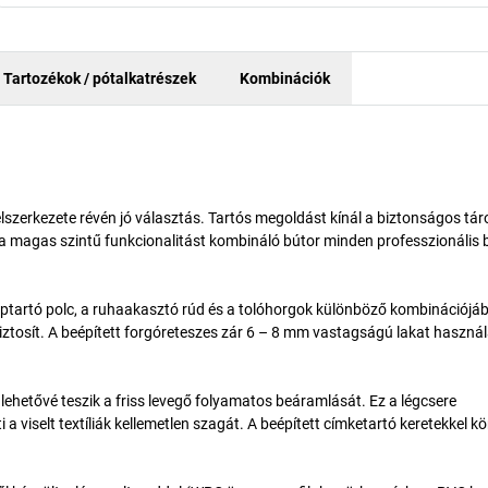
Tartozékok / pótalkatrészek
Kombinációk
élszerkezete révén jó választás. Tartós megoldást kínál a biztonságos tár
s a magas szintű funkcionalitást kombináló bútor minden professzionális
tartó polc, a ruhaakasztó rúd és a tolóhorgok különböző kombinációjábó
iztosít. A beépített forgóreteszes zár 6 – 8 mm vastagságú lakat használ
 lehetővé teszik a friss levegő folyamatos beáramlását. Ez a légcsere
a viselt textíliák kellemetlen szagát. A beépített címketartó keretekkel 