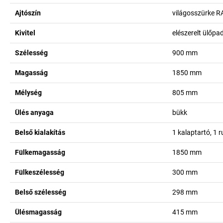
Ajtószín
világosszürke R
Kivitel
elészerelt ülőpa
Szélesség
900
mm
Magasság
1850
mm
Mélység
805
mm
Ülés anyaga
bükk
Belső kialakítás
1 kalaptartó, 1 
Fülkemagasság
1850
mm
Fülkeszélesség
300
mm
Belső szélesség
298
mm
Ülésmagasság
415
mm