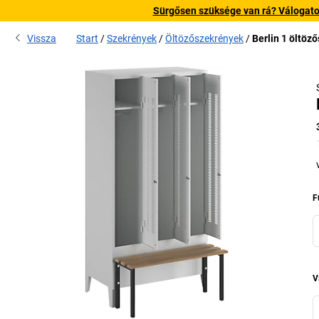
Sürgősen szüksége van rá? Válogatott
Vissza
Start
Szekrények
Öltözőszekrények
Berlin 1 öltöz
F
V