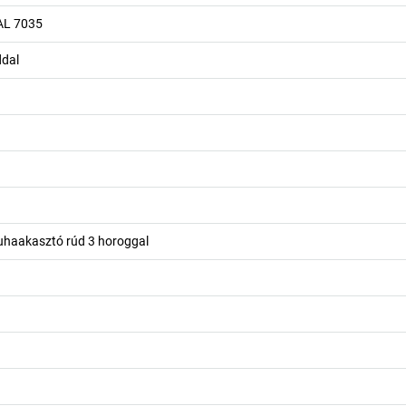
AL 7035
ddal
ruhaakasztó rúd 3 horoggal