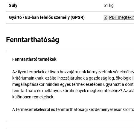
Súly
51
kg
Gyártó / EU-ban felelős személy (GPSR)
PDF megteki
Fenntarthatóság
Fenntartható termékek
Az ilyen termékek aktívan hozzájárulnak környezetünk védelméhez 
kritériumainknak, ezáltal hozzájárulnak a gazdaságilag, ökológia
megállapításakor minden egyes termék esetében ugyanazt a döntő k
fenntartható és méltányos körülmények megteremtéséhez? Az aláb
különösen remekelnek.
A termékértékelésről és fenntarthatósági kezdeményezésünkről t