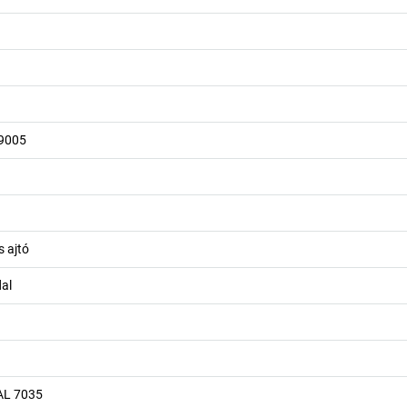
 9005
s ajtó
al
AL 7035