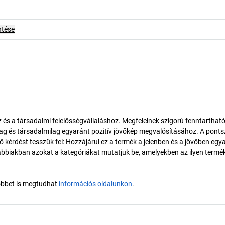
ntése
és a társadalmi felelősségvállaláshoz. Megfelelnek szigorú fenntarthat
ilag és társadalmilag egyaránt pozitív jövőkép megvalósításához. A pont
érdést tesszük fel: Hozzájárul ez a termék a jelenben és a jövőben egy
biakban azokat a kategóriákat mutatjuk be, amelyekben az ilyen termé
öbbet is megtudhat
információs oldalunkon
.