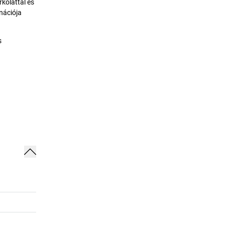
kolattal és
nációja
s