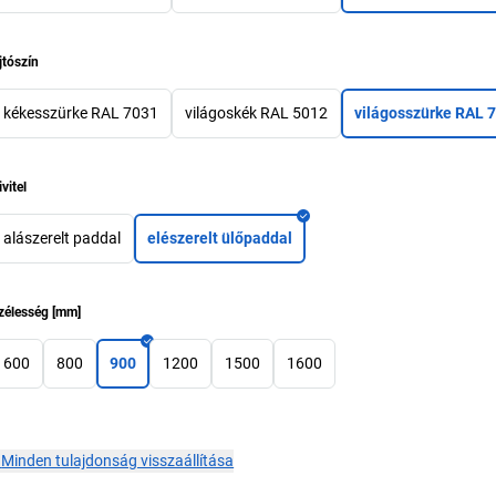
jtószín
kékesszürke RAL 7031
világoskék RAL 5012
világosszürke RAL 
ivitel
alászerelt paddal
elészerelt ülőpaddal
zélesség
[
mm
]
600
800
900
1200
1500
1600
×
Minden tulajdonság visszaállítása