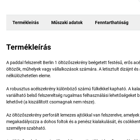
Termékleírás
Műszaki adatok
Fenntarthatóság
Termékleírás
A paddal felszerelt Berlin 1 öltözőszekrény beégetett festésű, erős ac
öltözők, műhelyek vagy vállalkozások számára. A letisztult dizájnt é
nélkülözhetetlen eleme.
A robusztus acélszekrény különböző számú fülkékkel kapható. A kalap
variálható belső felszereltség rugalmas felhasználási lehetőségeket b
lehetővé (a kiszállított csomagnak nem része).
Az öltözőszekrény perforált lemezes ajtókkal van felszerelve, amelyek
megakadályozza a dohos foltok és a penész kialakulását, és csökkenti 
személyre szabható.