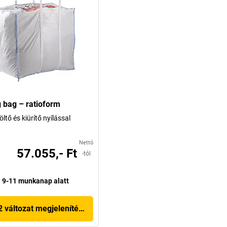
g bag – ratioform
öltő és kiürítő nyílással
Nettó
57.055,- Ft
-tól
9-11 munkanap alatt
2 változat megjelenítése