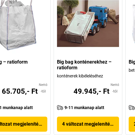
g – ratioform
Big bag konténerekhez –
Bi
ratioform
bet
konténerek kibéleléséhez
Nettó
Nettó
65.705,- Ft
49.945,- Ft
-tól
-tól
1 munkanap alatt
9-11 munkanap alatt
ltozat megjelenítése
4 változat megjelenítése