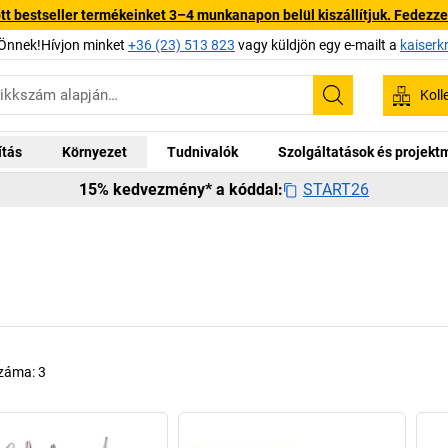
 bestseller termékeinket 3–4 munkanapon belül kiszállítjuk. Fedezze fe
Önnek!Hívjon minket
+36 (23) 513 823
vagy küldjön egy e-mailt a
kaiserk
Koll
Keresés
ítás
Környezet
Tudnivalók
Szolgáltatások és projek
START26
15% kedvezmény* a kóddal:
száma:
3