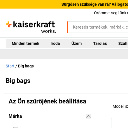
Sürgősen szüksége van rá? Válogatott
Örömmel segítünk 
Minden termék
Iroda
Üzem
Tárolás
Száll
Start
Big bags
Big bags
Az Ön szűrőjének beállítása
Modell 
Márka