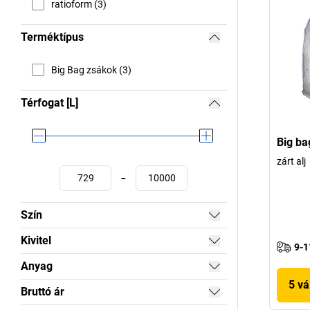
ratioform (3)
Terméktípus
Big Bag zsákok (3)
Térfogat [L]
Big ba
zárt alj
-
Szín
Kivitel
9-1
Anyag
5 vá
Bruttó ár