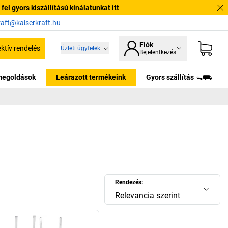
l gyors kiszállítású kínálatunkat itt
raft@kaiserkraft.hu
Fiók
ektív rendelés
Üzleti ügyfelek
Bejelentkezés
tmegoldások
Leárazott termékeink
Gyors szállítás ᯓ⛟
Rendezés:
Relevancia szerint