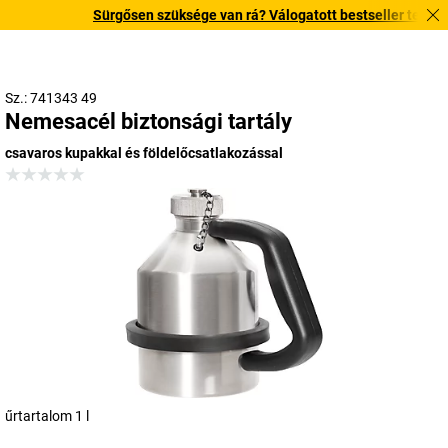
Sürgősen szüksége van rá? Válogatott bestseller termékeink
Sz.: 741343 49
Nemesacél biztonsági tartály
csavaros kupakkal és földelőcsatlakozással
űrtartalom 1 l