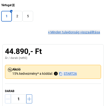
Térfogat
[
l
]
1
2
5
×
Minden tulajdonság visszaállítása
44.890,- Ft
Ár /
darab
(nettó)
Akció
15% kedvezmény* a kóddal:
i
START26
DARAB