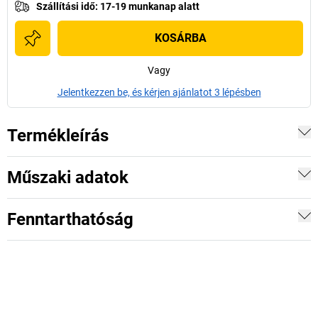
Szállítási idő
:
17-19 munkanap alatt
KOSÁRBA
Vagy
Jelentkezzen be, és kérjen ajánlatot 3 lépésben
Termékleírás
Műszaki adatok
Fenntarthatóság