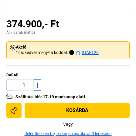
374.900,- Ft
Ár /
darab
(nettó)
Akció
15% kedvezmény* a kóddal:
i
START26
DARAB
Szállítási idő
:
17-19 munkanap alatt
KOSÁRBA
Vagy
Jelentkezzen be, és kérjen ajánlatot 3 lépésben