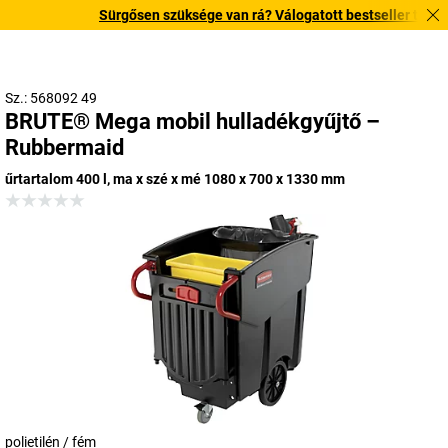
Sürgősen szüksége van rá? Válogatott bestseller termékein
Sz.: 568092 49
BRUTE® Mega mobil hulladékgyűjtő –
Rubbermaid
űrtartalom 400 l, ma x szé x mé 1080 x 700 x 1330 mm
polietilén / fém