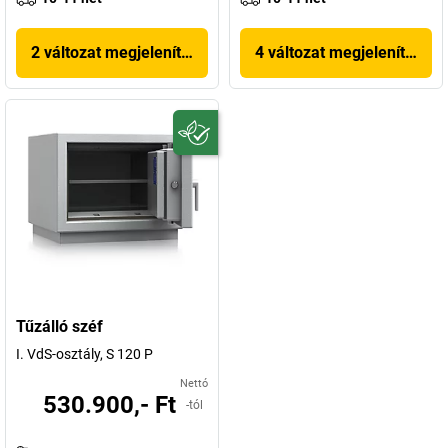
2 változat megjelenítése
4 változat megjelenítése
Tűzálló széf
I. VdS-osztály, S 120 P
Nettó
530.900,- Ft
-tól