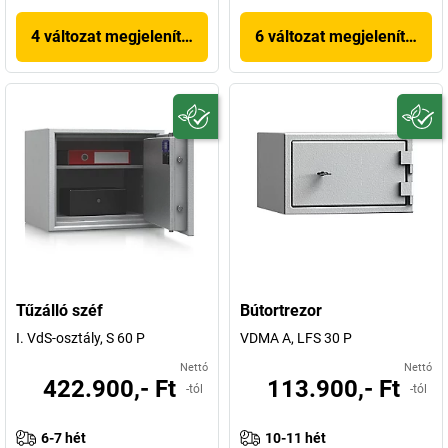
4 változat megjelenítése
6 változat megjelenítése
Tűzálló széf
Bútortrezor
I. VdS-osztály, S 60 P
VDMA A, LFS 30 P
Nettó
Nettó
422.900,- Ft
113.900,- Ft
-tól
-tól
6-7 hét
10-11 hét