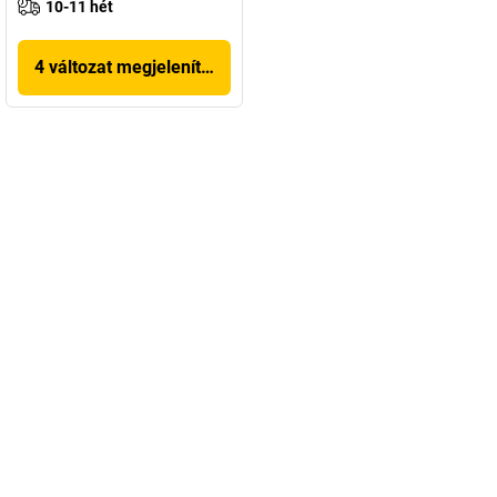
10-11 hét
4 változat megjelenítése