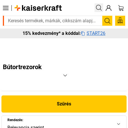
ksége van rá? Válogatott bestseller termékeinket 3–4 munkanapon belül 
Keresés
START26
15% kedvezmény* a kóddal:
Bútortrezorok
Szűrés
Rendezés:
Relevancia szerint