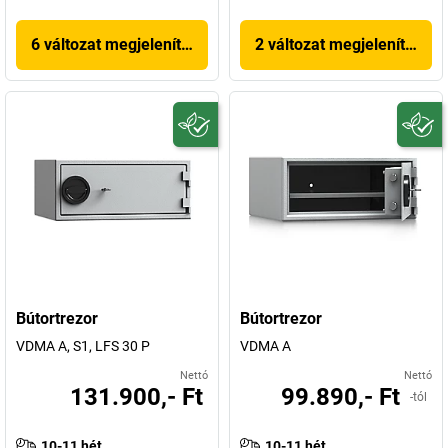
6 változat megjelenítése
2 változat megjelenítése
Bútortrezor
Bútortrezor
VDMA A, S1, LFS 30 P
VDMA A
Nettó
Nettó
131.900,- Ft
99.890,- Ft
-tól
10-11 hét
10-11 hét