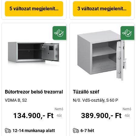
5 változat megjelenítése
3 változat megjelenítése
Bútortrezor belső trezorral
Tűzálló széf
VDMA B, S2
N/0. VdS-osztály, S 60 P
Nettó
Nettó
134.900,- Ft
389.900,- Ft
-tól
-tól
12-14 munkanap alatt
6-7 hét