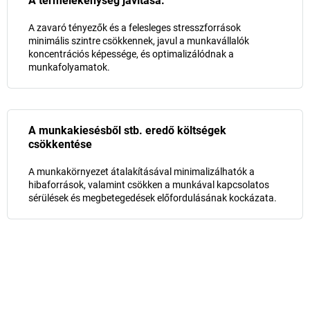
A termelékenység javítása.
A zavaró tényezők és a felesleges stresszforrások
minimális szintre csökkennek, javul a munkavállalók
koncentrációs képessége, és optimalizálódnak a
munkafolyamatok.
A munkakiesésből stb. eredő költségek
csökkentése
A munkakörnyezet átalakításával minimalizálhatók a
hibaforrások, valamint csökken a munkával kapcsolatos
sérülések és megbetegedések előfordulásának kockázata.