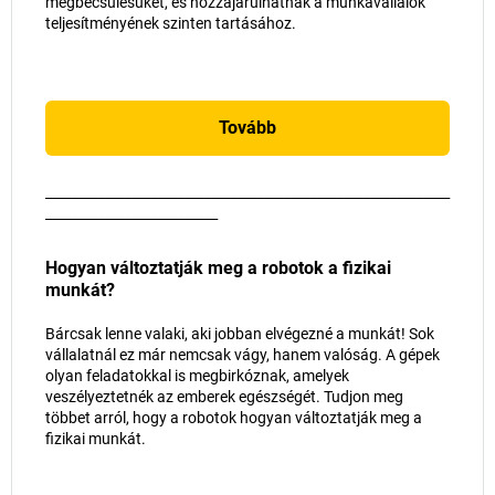
megbecsülésüket, és hozzájárulhatnak a munkavállalók
teljesítményének szinten tartásához.
Tovább
_____________________________________________________________
__________________________
Hogyan változtatják meg a robotok a fizikai
munkát?
Bárcsak lenne valaki, aki jobban elvégezné a munkát! Sok
vállalatnál ez már nemcsak vágy, hanem valóság. A gépek
olyan feladatokkal is megbirkóznak, amelyek
veszélyeztetnék az emberek egészségét. Tudjon meg
többet arról, hogy a robotok hogyan változtatják meg a
fizikai munkát.