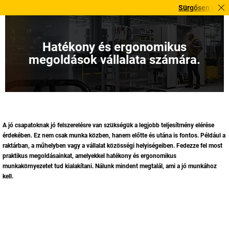
Sürgősen szüksége van rá
Hatékony és ergonomikus
megoldások vállalata számára.
A jó csapatoknak jó felszerelésre van szükségük a legjobb teljesítmény elérése
érdekében. Ez nem csak munka közben, hanem előtte és utána is fontos. Például a
raktárban, a műhelyben vagy a vállalat közösségi helyiségeiben. Fedezze fel most
praktikus megoldásainkat, amelyekkel hatékony és ergonomikus
munkakörnyezetet tud kialakítani. Nálunk mindent megtalál, ami a jó munkához
kell.