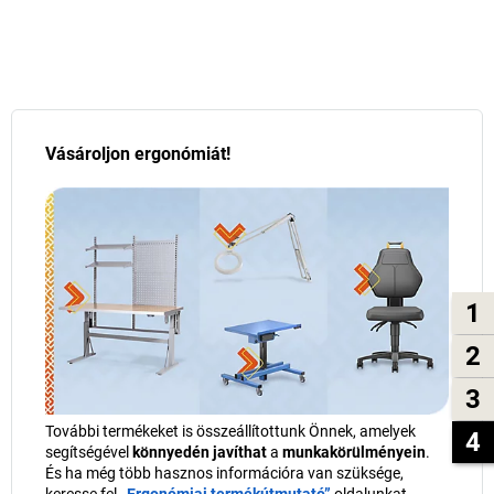
Vásároljon ergonómiát!
1
2
3
További termékeket is összeállítottunk Önnek, amelyek
4
segítségével
könnyedén javíthat
a
munkakörülményein
.
És ha még több hasznos információra van szüksége,
keresse fel
„Ergonómiai termékútmutató”
oldalunkat.