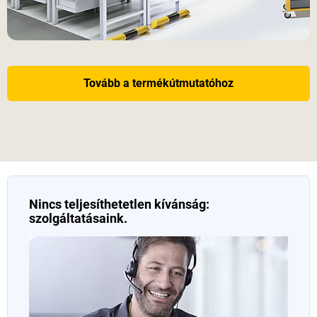
Tovább a termékútmutatóhoz
Nincs teljesíthetetlen kívánság:
szolgáltatásaink.