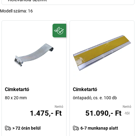
Modell száma:
16
Címketartó
Címketartó
80 x 20 mm
öntapadó, cs. e. 100 db
Nettó
Nettó
1.475,- Ft
51.090,- Ft
-tól
> 72 órán belül
6-7 munkanap alatt