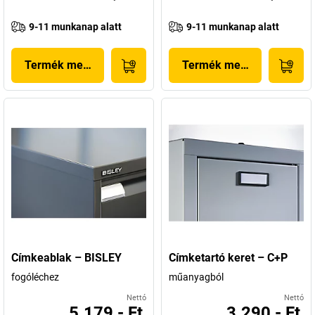
9-11 munkanap alatt
9-11 munkanap alatt
Termék megjelenítése
Termék megjelenítése
Címkeablak – BISLEY
Címketartó keret – C+P
fogóléchez
műanyagból
Nettó
Nettó
5.179,- Ft
3.290,- Ft