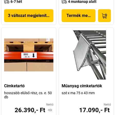
6-7 hét
4 munkanap alatt
3 változat megjelenítése
Termék megjelenítése
Címketartó
Műanyag címketartók
hosszabb elülső rész, cs. e. 50
szé x ma 75 x 43 mm
db
Nettó
Nettó
26.390,- Ft
17.090,- Ft
-tól