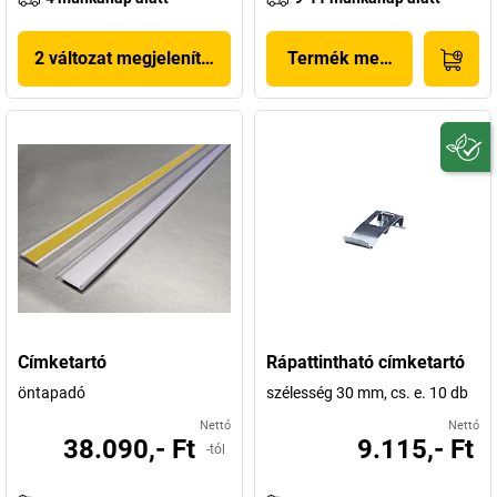
2 változat megjelenítése
Termék megjelenítése
Címketartó
Rápattintható címketartó
öntapadó
szélesség 30 mm, cs. e. 10 db
Nettó
Nettó
38.090,- Ft
9.115,- Ft
-tól