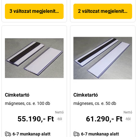
3 változat megjelenítése
2 változat megjelenítése
Címketartó
Címketartó
mágneses, cs. e. 100 db
mágneses, cs. e. 50 db
Nettó
Nettó
55.190,- Ft
61.290,- Ft
-tól
-tól
6-7 munkanap alatt
6-7 munkanap alatt