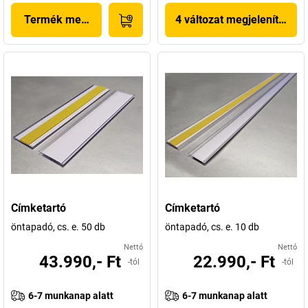
Termék megjelenítése
4 változat megjelenítése
Címketartó
Címketartó
öntapadó, cs. e. 50 db
öntapadó, cs. e. 10 db
Nettó
Nettó
43.990,- Ft
22.990,- Ft
-tól
-tól
6-7 munkanap alatt
6-7 munkanap alatt