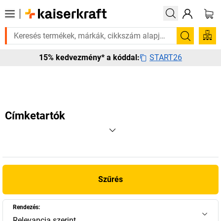
e van rá? Válogatott bestseller termékeinket 3–4 munkanapon belül kisz
Keresés
START26
15% kedvezmény* a kóddal:
Címketartók
Szűrés
Rendezés:
Relevancia szerint