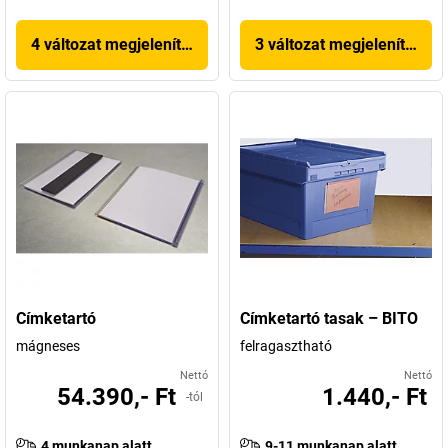
4 változat megjelenítése
3 változat megjelenítése
Címketartó
Címketartó tasak – BITO
mágneses
felragasztható
Nettó
Nettó
54.390,- Ft
1.440,- Ft
-tól
4 munkanap alatt
9-11 munkanap alatt