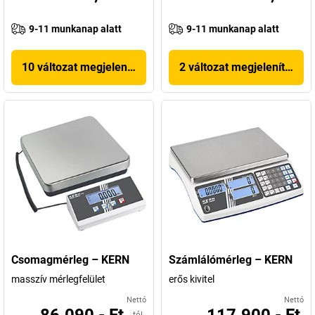
9-11 munkanap alatt
9-11 munkanap alatt
10 változat megjelenítése
2 változat megjelenítése
Csomagmérleg – KERN
Számlálómérleg – KERN
masszív mérlegfelület
erős kivitel
Nettó
Nettó