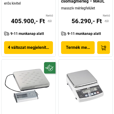
csomagmérleg – MAUL
erős kivitel
masszív mérlegfelület
Nettó
Nettó
405.900,- Ft
56.290,- Ft
-tól
-tól
9-11 munkanap alatt
9-11 munkanap alatt
4 változat megjelenítése
Termék megjelenítése