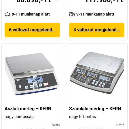
86.090,- Ft
117.900,- Ft
-tól
9-11 munkanap alatt
9-11 munkanap alatt
6 változat megjelenítése
4 változat megjelenítése
Asztali mérleg – KERN
Számláló mérleg – KERN
nagy pontosság
nagy felbontás
Nettó
Nettó