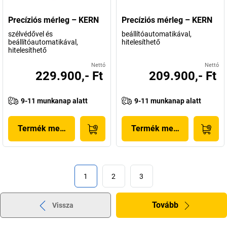
Precíziós mérleg – KERN
Precíziós mérleg – KERN
szélvédővel és
beállítóautomatikával,
beállítóautomatikával,
hitelesíthető
hitelesíthető
Nettó
Nettó
229.900,- Ft
209.900,- Ft
9-11 munkanap alatt
9-11 munkanap alatt
Termék megjelenítése
Termék megjelenítése
1
2
3
Tovább
Vissza