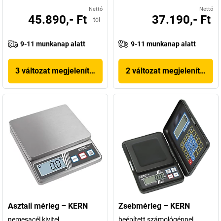
Nettó
Nettó
45.890,- Ft
37.190,- Ft
-tól
9-11 munkanap alatt
9-11 munkanap alatt
3 változat megjelenítése
2 változat megjelenítése
Asztali mérleg – KERN
Zsebmérleg – KERN
nemesacél kivitel
beépített számológéppel