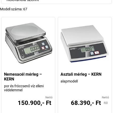
Modell száma:
67
Nemesacél mérleg –
Asztali mérleg – KERN
KERN
alapmodell
por és fröccsenő víz elleni
védelemmel
Nettó
Nettó
150.900,- Ft
68.390,- Ft
-tól