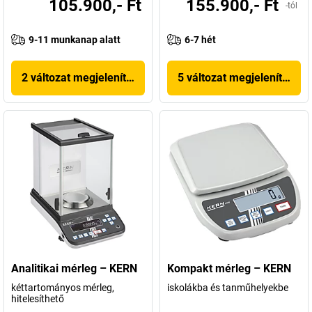
105.900,- Ft
155.900,- Ft
-tól
9-11 munkanap alatt
6-7 hét
2 változat megjelenítése
5 változat megjelenítése
Analitikai mérleg – KERN
Kompakt mérleg – KERN
kéttartományos mérleg,
iskolákba és tanműhelyekbe
hitelesíthető