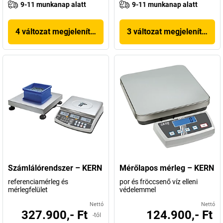
9-11 munkanap alatt
9-11 munkanap alatt
4 változat megjelenítése
3 változat megjelenítése
Számlálórendszer – KERN
Mérőlapos mérleg – KERN
referenciamérleg és
por és fröccsenő víz elleni
mérlegfelület
védelemmel
Nettó
Nettó
327.900,- Ft
124.900,- Ft
-tól