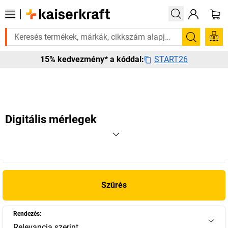
van rá? Válogatott bestseller termékeinket 3–4 munkanapon belül kiszál
Keresés
START26
15% kedvezmény* a kóddal:
Digitális mérlegek
Szűrés
Rendezés:
Relevancia szerint