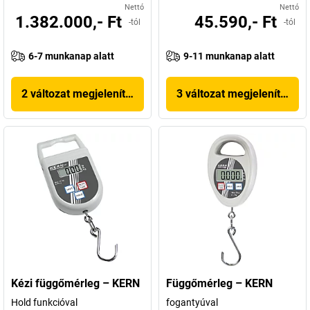
Nettó
Nettó
1.382.000,- Ft
45.590,- Ft
-tól
-tól
6-7 munkanap alatt
9-11 munkanap alatt
2 változat megjelenítése
3 változat megjelenítése
Kézi függőmérleg – KERN
Függőmérleg – KERN
Hold funkcióval
fogantyúval