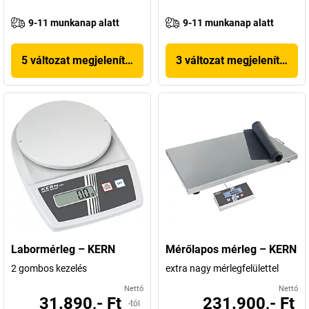
9-11 munkanap alatt
9-11 munkanap alatt
5 változat megjelenítése
3 változat megjelenítése
Labormérleg – KERN
Mérőlapos mérleg – KERN
2 gombos kezelés
extra nagy mérlegfelülettel
Nettó
Nettó
31.890,- Ft
231.900,- Ft
-tól