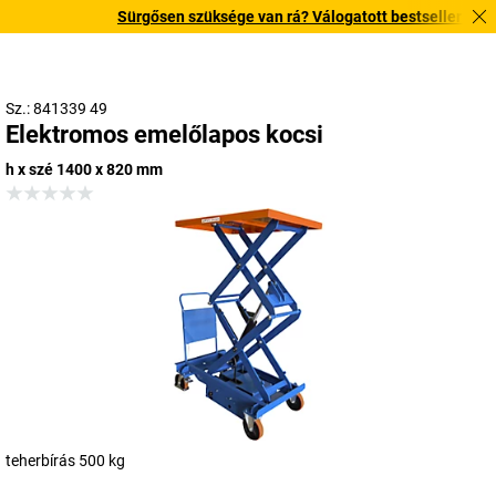
Sürgősen szüksége van rá? Válogatott bestseller termékei
Sz.: 841339 49
Elektromos emelőlapos kocsi
h x szé 1400 x 820 mm
teherbírás 500 kg