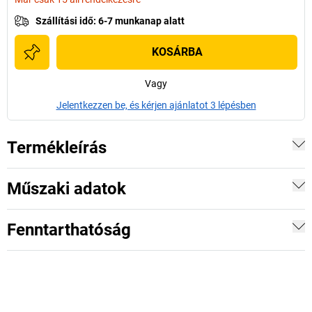
Szállítási idő
:
6-7 munkanap alatt
KOSÁRBA
Vagy
Jelentkezzen be, és kérjen ajánlatot 3 lépésben
Termékleírás
Műszaki adatok
Fenntarthatóság