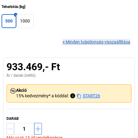
Teherbírás
[
kg
]
500
1000
×
Minden tulajdonság visszaállítása
933.469,- Ft
Ár /
darab
(nettó)
Akció
15% kedvezmény* a kóddal:
i
START26
DARAB
Már csak 15 áll rendelkezésre