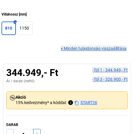
Villahossz
[
mm
]
810
1150
×
Minden tulajdonság visszaállítása
344.949,- Ft
-tól
1
-
344.949,- Ft
-tól
3
-
326.900,- Ft
Ár /
darab
(nettó)
Akció
15% kedvezmény* a kóddal:
i
START26
DARAB