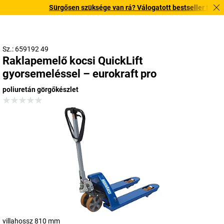
Sürgősen szüksége van rá? Válogatott bestseller termékein
Sz.: 659192 49
Raklapemelő kocsi QuickLift
gyorsemeléssel – eurokraft pro
poliuretán görgőkészlet
villahossz 810 mm