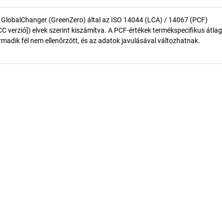
 GlobalChanger (GreenZero) által az ISO 14044 (LCA) / 14067 (PCF)
 verzió]) elvek szerint kiszámítva. A PCF-értékek termékspecifikus átlag
madik fél nem ellenőrzött, és az adatok javulásával változhatnak.