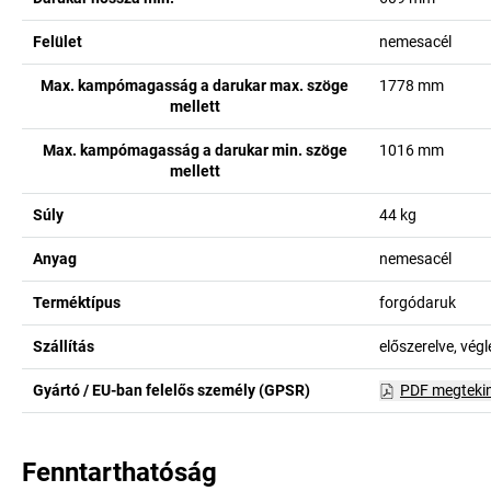
Felület
nemesacél
Max. kampómagasság a darukar max. szöge
1778
mm
mellett
Max. kampómagasság a darukar min. szöge
1016
mm
mellett
Súly
44
kg
Anyag
nemesacél
Terméktípus
forgódaruk
Szállítás
előszerelve, vég
Gyártó / EU-ban felelős személy (GPSR)
PDF megteki
Fenntarthatóság