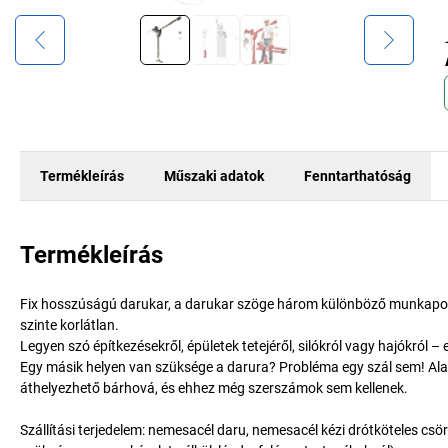
Termékleírás
Műszaki adatok
Fenntarthatóság
Termékleírás
Fix hosszúságú darukar, a darukar szöge három különböző munkapozíc
szinte korlátlan.
Legyen szó építkezésekről, épületek tetejéről, silókról vagy hajókról 
Egy másik helyen van szüksége a darura? Probléma egy szál sem! Alacs
áthelyezhető bárhová, és ehhez még szerszámok sem kellenek.
Szállítási terjedelem: nemesacél daru, nemesacél kézi drótköteles csö