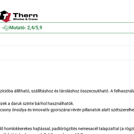
Mutató: 2,4/5,9
ióba állítható, szállításhoz és tároláshoz összecsukható. A felhasznál
– ezek a daruk szinte bárhol használhatók.
ony önsúlya és innovatív gyorszárai révén pillanatok alatt szétszerelhe
rlő homlokkerekes hajtással, padlórögzítés nemesacél talapzattal (a rögz