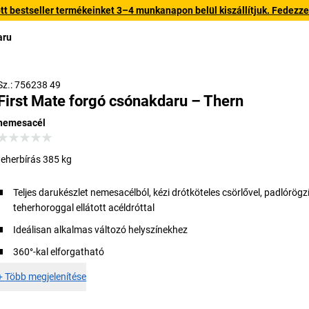
 bestseller termékeinket 3–4 munkanapon belül kiszállítjuk. Fedezze fe
aru
Sz.: 756238 49
First Mate forgó csónakdaru – Thern
nemesacél
teherbírás 385 kg
Teljes darukészlet nemesacélból, kézi drótköteles csörlővel, padlórögzí
teherhoroggal ellátott acéldróttal
Ideálisan alkalmas változó helyszínekhez
360°-kal elforgatható
+
Több megjelenítése