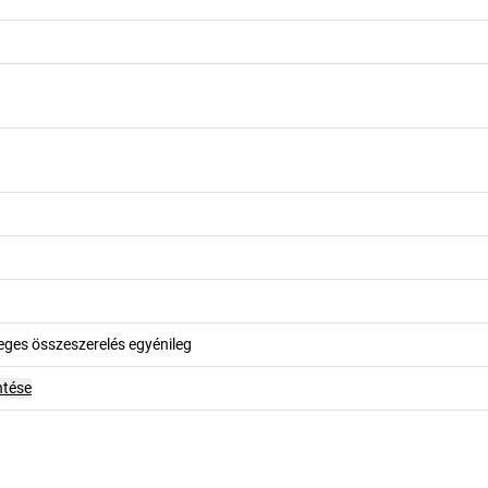
leges összeszerelés egyénileg
ntése