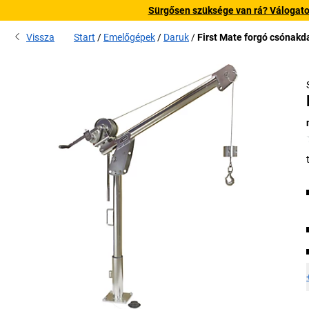
Sürgősen szüksége van rá? Válogatott
Vissza
Start
Emelőgépek
Daruk
First Mate forgó csónakd