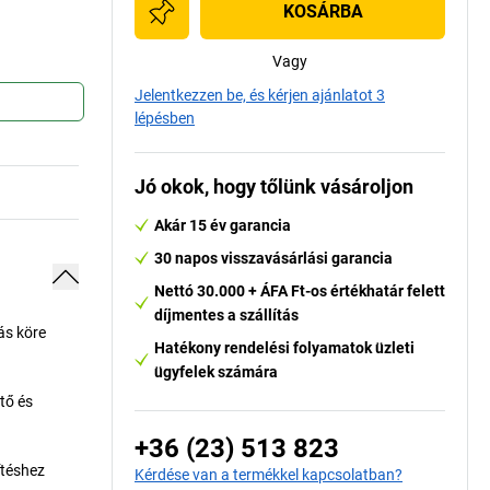
KOSÁRBA
Vagy
Jelentkezzen be, és kérjen ajánlatot 3
lépésben
Jó okok, hogy tőlünk vásároljon
Akár 15 év garancia
30 napos visszavásárlási garancia
Nettó 30.000 + ÁFA Ft-os értékhatár felett
díjmentes a szállítás
ás köre
Hatékony rendelési folyamatok üzleti
ügyfelek számára
tő és
+36 (23) 513 823
ítéshez
Kérdése van a termékkel kapcsolatban?