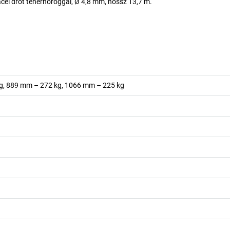
acél drót teherhoroggal, Ø 4,8 mm, hossz 13,7 m.
g, 889 mm – 272 kg, 1066 mm – 225
kg