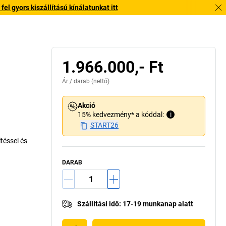
l gyors kiszállítású kínálatunkat itt
1.966.000,- Ft
Ár /
darab
(nettó)
Akció
15% kedvezmény* a kóddal:
i
START26
téssel és
DARAB
Szállítási idő
:
17-19 munkanap alatt