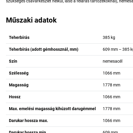
szükséges csavarkészlet nélkül, lásd a feláras tartozékoknál), nemes
Műszaki adatok
Teherbírás
385
kg
Teherbírás (adott gémhossznál, mm)
609 mm – 385 k
Szín
nemesacél
Szélesség
1066
mm
Magasság
1778
mm
Hossz
1066
mm
Max. emelési magasság kihúzott darugémmel
1778
mm
Darukar hossza max.
1066
mm
Darukar hossza min.
609
mm