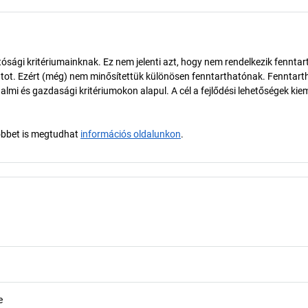
ósági kritériumainknak. Ez nem jelenti azt, hogy nem rendelkezik fenntar
tot. Ezért (még) nem minősítettük különösen fenntarthatónak. Fenntart
almi és gazdasági kritériumokon alapul. A cél a fejlődési lehetőségek kie
öbbet is megtudhat
információs oldalunkon
.
e