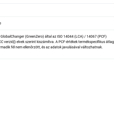
e
 GlobalChanger (GreenZero) által az ISO 14044 (LCA) / 14067 (PCF)
 verzió]) elvek szerint kiszámítva. A PCF-értékek termékspecifikus átlag
madik fél nem ellenőrzött, és az adatok javulásával változhatnak.