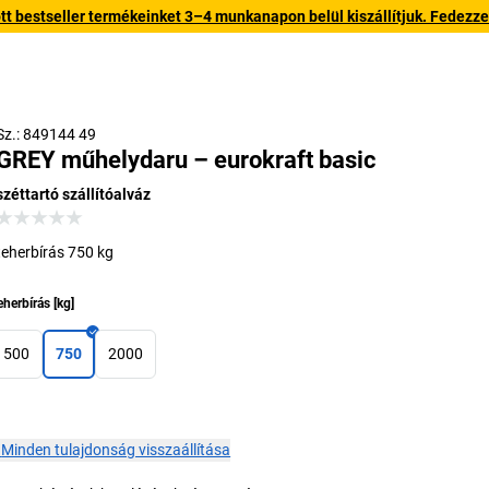
 bestseller termékeinket 3–4 munkanapon belül kiszállítjuk. Fedezze fe
Sz.: 849144 49
GREY műhelydaru – eurokraft basic
széttartó szállítóalváz
teherbírás 750 kg
eherbírás
[
kg
]
500
750
2000
×
Minden tulajdonság visszaállítása