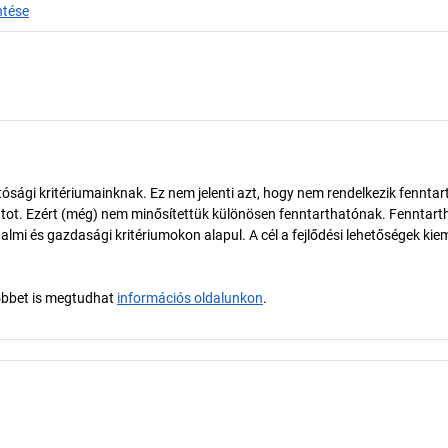
ntése
ósági kritériumainknak. Ez nem jelenti azt, hogy nem rendelkezik fenntar
tot. Ezért (még) nem minősítettük különösen fenntarthatónak. Fenntart
almi és gazdasági kritériumokon alapul. A cél a fejlődési lehetőségek kie
öbbet is megtudhat
információs oldalunkon
.