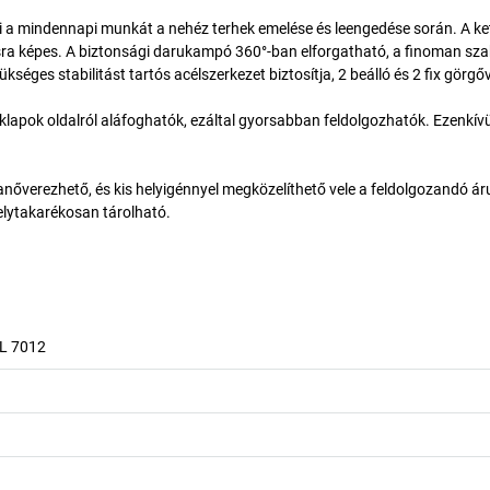
i a mindennapi munkát a nehéz terhek emelése és leengedése során. A ke
ra képes. A biztonsági darukampó 360°-ban elforgatható, a finoman sz
kséges stabilitást tartós acélszerkezet biztosítja, 2 beálló és 2 fix görgőv
lapok oldalról aláfoghatók, ezáltal gyorsabban feldolgozhatók. Ezenkívü
anőverezhető, és kis helyigénnyel megközelíthető vele a feldolgozandó ár
helytakarékosan tárolható.
AL 7012