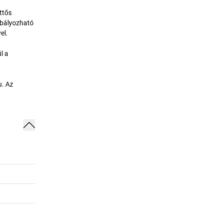
ttős
abályozható
el.
l a
u. Az