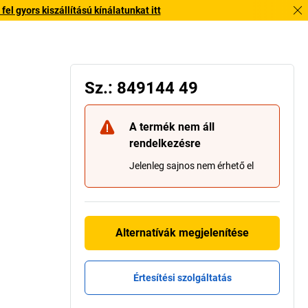
l gyors kiszállítású kínálatunkat itt
Sz.: 849144 49
A termék nem áll
rendelkezésre
Jelenleg sajnos nem érhető el
Alternatívák megjelenítése
Értesítési szolgáltatás