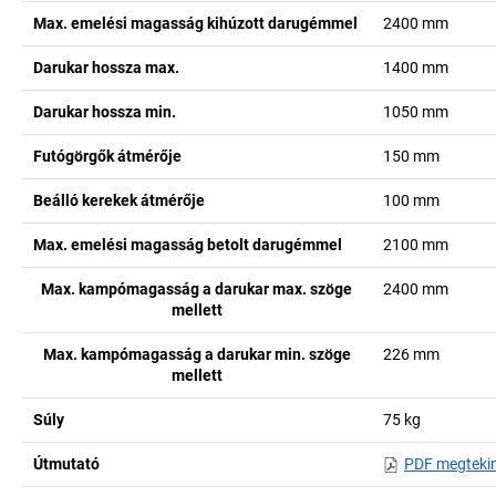
Max. emelési magasság kihúzott darugémmel
2400
mm
Darukar hossza max.
1400
mm
Darukar hossza min.
1050
mm
Futógörgők átmérője
150
mm
Beálló kerekek átmérője
100
mm
Max. emelési magasság betolt darugémmel
2100
mm
Max. kampómagasság a darukar max. szöge
2400
mm
mellett
Max. kampómagasság a darukar min. szöge
226
mm
mellett
Súly
75
kg
Útmutató
PDF megteki