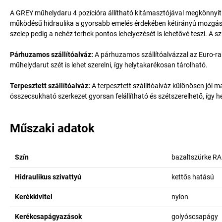
A GREY műhelydaru 4 pozícióra állítható kitámasztójával megkönnyít
működésű hidraulika a gyorsabb emelés érdekében kétirányú mozgás
szelep pedig a nehéz terhek pontos lehelyezését is lehetővé teszi. A szü
Párhuzamos szállítóalváz:
A párhuzamos szállítóalvázzal az Euro-rak
műhelydarut szét is lehet szerelni, így helytakarékosan tárolható.
Terpesztett szállítóalváz:
A terpesztett szállítóalváz különösen jól m
összecsukható szerkezet gyorsan felállítható és szétszerelhető, így 
Műszaki adatok
Szín
bazaltszürke R
Hidraulikus szivattyú
kettős hatású
Kerékkivitel
nylon
Kerékcsapágyazások
golyóscsapágy