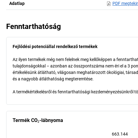
Adatlap
PDF megteki
Fenntarthatóság
Fejlődési potenciállal rendelkező termékek
Az ilyen termékek még nem felelnek meg kellőképpen a fenntarthat
tulajdonságokkal – azonban az összpontszáma nem éri el a 3 pon
értékelésünk átlátható, világosan meghatározott ökológiai, társad
és a nagyobb átláthatóság megteremtése.
A termékértékelésről és fenntarthatósági kezdeményezésünkről t
Termék CO₂-lábnyoma
663.144