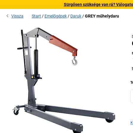
Sürgősen szüksége van rá? Válogatott
Vissza
Start
Emelőgépek
Daruk
GREY műhelydaru
T