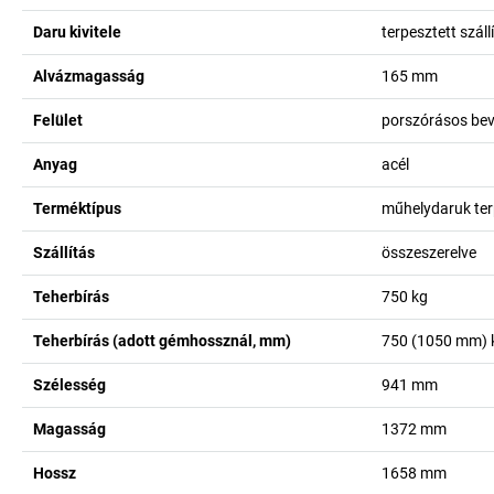
Daru kivitele
terpesztett száll
Alvázmagasság
165
mm
Felület
porszórásos bev
Anyag
acél
Terméktípus
műhelydaruk terp
Szállítás
összeszerelve
Teherbírás
750
kg
Teherbírás (adott gémhossznál, mm)
750 (1050 mm) k
Szélesség
941
mm
Magasság
1372
mm
Hossz
1658
mm