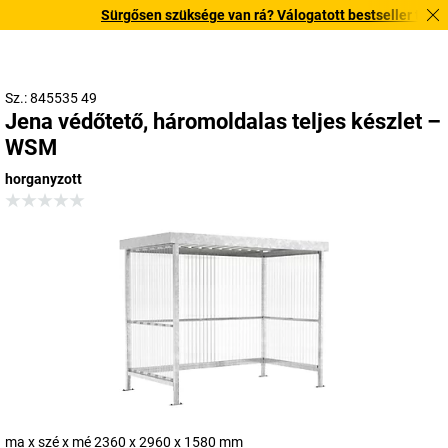
Sürgősen szüksége van rá? Válogatott bestseller termékein
Sz.: 845535 49
Jena védőtető, háromoldalas teljes készlet –
WSM
horganyzott
ma x szé x mé 2360 x 2960 x 1580 mm