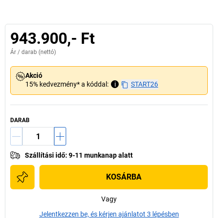
943.900,- Ft
Ár /
darab
(nettó)
Akció
15% kedvezmény* a kóddal:
i
START26
DARAB
Szállítási idő
:
9-11 munkanap alatt
KOSÁRBA
Vagy
Jelentkezzen be, és kérjen ajánlatot 3 lépésben