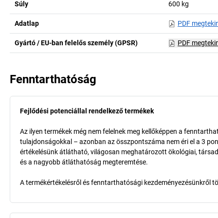
Súly
600
kg
Adatlap
PDF megteki
Gyártó / EU-ban felelős személy (GPSR)
PDF megteki
Fenntarthatóság
Fejlődési potenciállal rendelkező termékek
Az ilyen termékek még nem felelnek meg kellőképpen a fenntarthat
tulajdonságokkal – azonban az összpontszáma nem éri el a 3 pon
értékelésünk átlátható, világosan meghatározott ökológiai, társad
és a nagyobb átláthatóság megteremtése.
A termékértékelésről és fenntarthatósági kezdeményezésünkről t