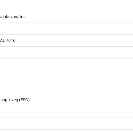
színbevonatos
RAL 7016
nsági üveg (ESG)