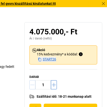
l gyors kiszállítású kínálatunkat itt
4.075.000,- Ft
Ár /
darab
(nettó)
Akció
15% kedvezmény* a kóddal:
i
START26
agy fedett
DARAB
Szállítási idő
:
18-21 munkanap alatt