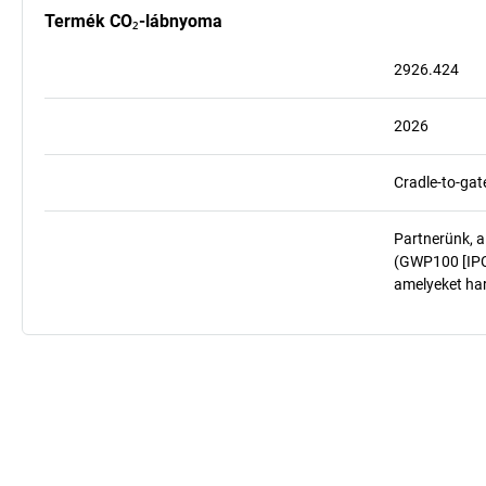
Termék CO₂-lábnyoma
2926.424
2026
Cradle-to-gat
Partnerünk, a
(GWP100 [IPCC
amelyeket har