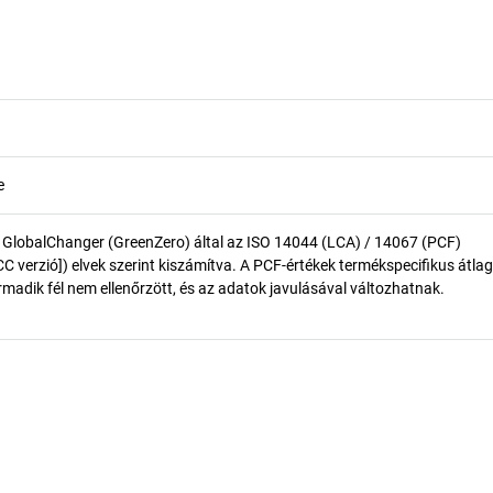
e
 GlobalChanger (GreenZero) által az ISO 14044 (LCA) / 14067 (PCF)
 verzió]) elvek szerint kiszámítva. A PCF-értékek termékspecifikus átlag
madik fél nem ellenőrzött, és az adatok javulásával változhatnak.