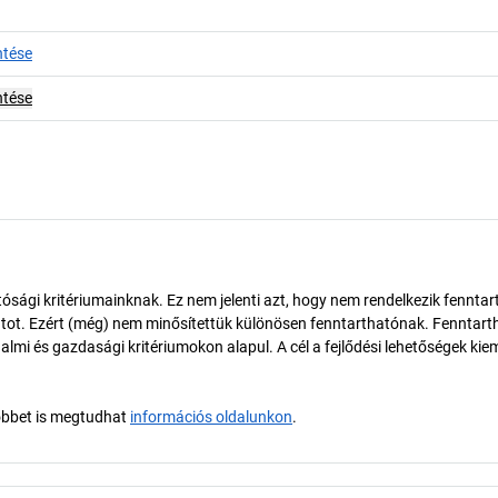
ntése
ntése
ósági kritériumainknak. Ez nem jelenti azt, hogy nem rendelkezik fenntar
tot. Ezért (még) nem minősítettük különösen fenntarthatónak. Fenntart
almi és gazdasági kritériumokon alapul. A cél a fejlődési lehetőségek kie
öbbet is megtudhat
információs oldalunkon
.