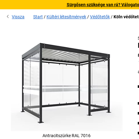
Sürgősen szüksége van rá? Válogatott
Vissza
Start
Kültéri létesítmények
Védőtetők
Köln védőtet
Antracitszürke RAL 7016