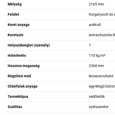
Mélység
2165
mm
Felület
horganyzott és 
Keret anyaga
acélcső
Keretszín
antracitszürke 
Helyszükséglet (személy)
7
Hóterhelés
110
kg/m²
Hasznos magasság
2360
mm
Rögzítési mód
lecsavarozható
Oldalfalak anyaga
egyrétegű bizto
Terméktípus
védőtetők
Szállítás
szétszerelve