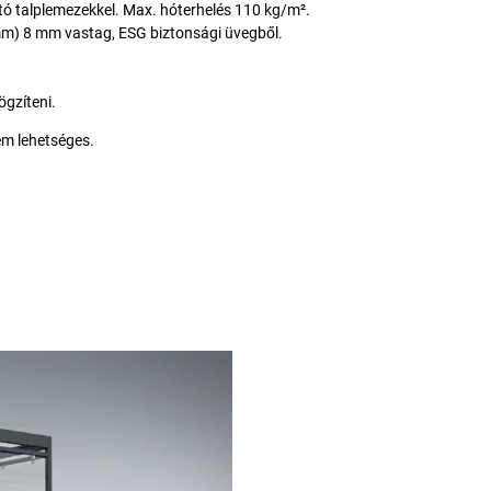
tó talplemezekkel. Max. hóterhelés 110 kg/m².
 mm) 8 mm vastag, ESG biztonsági üvegből.
ögzíteni.
em lehetséges.