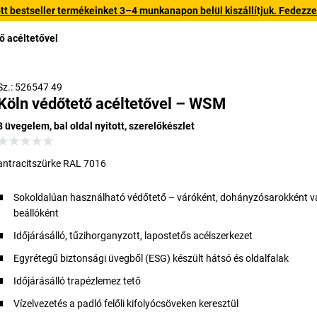
 bestseller termékeinket 3–4 munkanapon belül kiszállítjuk. Fedezze fe
ő acéltetővel
Sz.: 526547 49
Köln védőtető acéltetővel – WSM
8 üvegelem, bal oldal nyitott, szerelőkészlet
antracitszürke RAL 7016
Sokoldalúan használható védőtető – váróként, dohányzósarokként v
beállóként
Időjárásálló, tűzihorganyzott, lapostetős acélszerkezet
Egyrétegű biztonsági üvegből (ESG) készült hátsó és oldalfalak
Időjárásálló trapézlemez tető
Vízelvezetés a padló felőli kifolyócsöveken keresztül