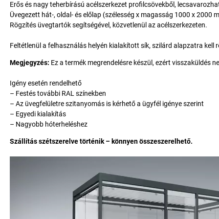
Erős és nagy teherbírású acélszerkezet profilcsövekből, lecsavarozha
Üvegezett hát-, oldal- és előlap (szélesség x magasság 1000 x 2000
Rögzítés üvegtartók segítségével, közvetlenül az acélszerkezeten.
Feltétlenül a felhasználás helyén kialakított sík, szilárd alapzatra kell r
Megjegyzés:
Ez a termék megrendelésre készül, ezért visszaküldés n
Igény esetén rendelhető
– Festés további RAL színekben
– Az üvegfelületre szitanyomás is kérhető a ügyfél igénye szerint
– Egyedi kialakítás
– Nagyobb hóterheléshez
Szállítás szétszerelve történik – könnyen összeszerelhető.