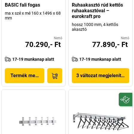
BASIC fali fogas
Ruhaakasztó rúd kettős
ruhaakasztóval –
ma x szé x mé 160 x 1496 x 68
eurokraft pro
mm
hossz 1000 mm, 4 kettős
akasztó
Nettó
Nettó
70.290,- Ft
77.890,- Ft
17-19 munkanap alatt
17-19 munkanap alatt
Termék megjelenítése
3 változat megjelenítése