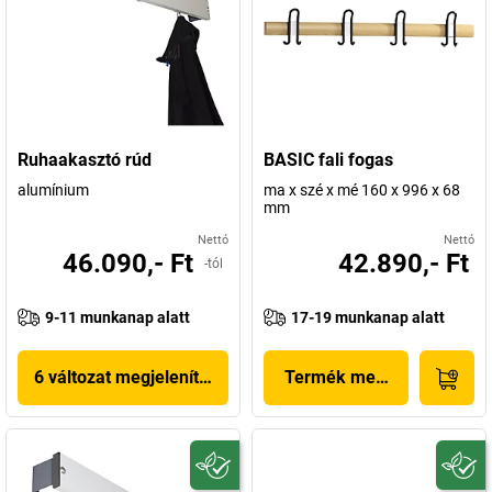
Ruhaakasztó rúd
BASIC fali fogas
alumínium
ma x szé x mé 160 x 996 x 68
mm
Nettó
Nettó
46.090,- Ft
42.890,- Ft
-tól
9-11 munkanap alatt
17-19 munkanap alatt
6 változat megjelenítése
Termék megjelenítése