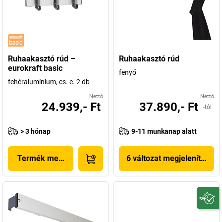
Ruhaakasztó rúd –
Ruhaakasztó rúd
eurokraft basic
fenyő
fehéralumínium, cs. e. 2 db
Nettó
Nettó
24.939,- Ft
37.890,- Ft
-tól
> 3 hónap
9-11 munkanap alatt
Termék megjelenítése
6 változat megjelenítése