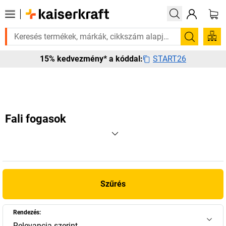
 van rá? Válogatott bestseller termékeinket 3–4 munkanapon belül kiszá
Keresés
START26
15% kedvezmény* a kóddal:
Fali fogasok
Szűrés
Rendezés:
Relevancia szerint