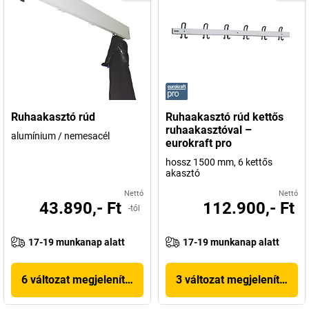
Ruhaakasztó rúd
Ruhaakasztó rúd kettős
ruhaakasztóval –
alumínium / nemesacél
eurokraft pro
hossz 1500 mm, 6 kettős
akasztó
Nettó
Nettó
43.890,- Ft
112.900,- Ft
-tól
17-19 munkanap alatt
17-19 munkanap alatt
6 változat megjelenítése
3 változat megjelenítése