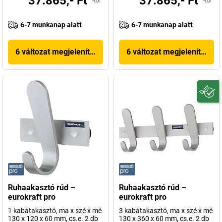
37.865,- Ft
37.865,- Ft
-tól
-tól
6-7 munkanap alatt
6-7 munkanap alatt
6 változat megjelenítése
6 változat megjelenítése
Ruhaakasztó rúd –
Ruhaakasztó rúd –
eurokraft pro
eurokraft pro
1 kabátakasztó, ma x szé x mé
3 kabátakasztó, ma x szé x mé
130 x 120 x 60 mm, cs.e. 2 db
130 x 360 x 60 mm, cs.e. 2 db