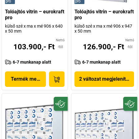
Tolóajtós vitrin – eurokraft
Tolóajtós vitrin – eurokraft
pro
pro
külső szé x ma x mé 906 x 640
külső szé x ma x mé 906 x 947
x 50 mm
x 50 mm
Nettó
Nettó
103.900,- Ft
126.900,- Ft
-tól
-tól
6-7 munkanap alatt
6-7 munkanap alatt
Termék megjelenítése
2 változat megjelenítése