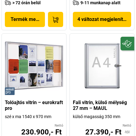
> 72 órán belül
9-11 munkanap alatt
Termék megjelenítése
4 változat megjelenítése
Tolóajtós vitrin – eurokraft
Fali vitrin, külső mélység
pro
27 mm – MAUL
szé x ma 1540 x 970 mm
külső magasság 350 mm
Nettó
Nettó
230.900,- Ft
27.390,- Ft
-tól