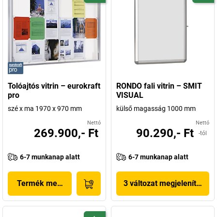
Tolóajtós vitrin – eurokraft
RONDO fali vitrin – SMIT
pro
VISUAL
szé x ma 1970 x 970 mm
külső magasság 1000 mm
Nettó
Nettó
269.900,- Ft
90.290,- Ft
-tól
6-7 munkanap alatt
6-7 munkanap alatt
Termék megjelenítése
3 változat megjelenítése