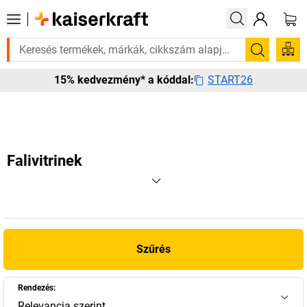
 rá? Válogatott bestseller termékeinket 3–4 munkanapon belül kiszállít
Keresés
START26
15% kedvezmény* a kóddal:
Falivitrinek
Szűrés
Rendezés:
Relevancia szerint