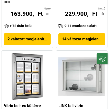
mm
Nettó
Nettó
163.900,- Ft
229.900,- Ft
-tól
-tól
> 72 órán belül
9-11 munkanap alatt
2 változat megjelenítése
14 változat megjelenítése
Vitrin bel- és kültérre
LINK fali vitrin