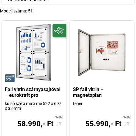
Modell száma:
51
Fali vitrin szárnyasajtóval
SP fali vitrin –
– eurokraft pro
magnetoplan
külső szé x ma x mé 522 x 697
fehér
x 33 mm
Nettó
Nettó
58.990,- Ft
55.990,- Ft
-tól
-tól