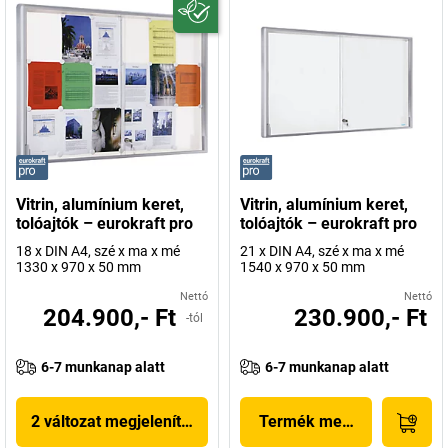
Vitrin, alumínium keret,
Vitrin, alumínium keret,
tolóajtók – eurokraft pro
tolóajtók – eurokraft pro
18 x DIN A4, szé x ma x mé
21 x DIN A4, szé x ma x mé
1330 x 970 x 50 mm
1540 x 970 x 50 mm
Nettó
Nettó
204.900,- Ft
230.900,- Ft
-tól
6-7 munkanap alatt
6-7 munkanap alatt
2 változat megjelenítése
Termék megjelenítése