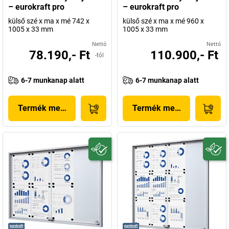
– eurokraft pro
– eurokraft pro
külső szé x ma x mé 742 x
külső szé x ma x mé 960 x
1005 x 33 mm
1005 x 33 mm
Nettó
Nettó
78.190,- Ft
110.900,- Ft
-tól
6-7 munkanap alatt
6-7 munkanap alatt
Termék megjelenítése
Termék megjelenítése