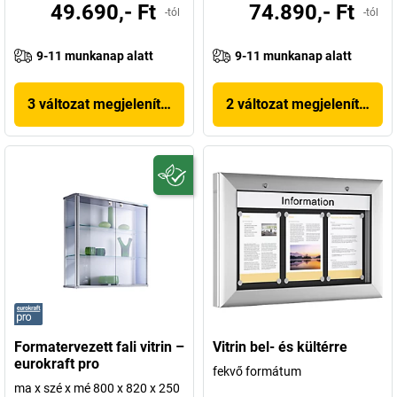
49.690,- Ft
74.890,- Ft
-tól
-tól
9-11 munkanap alatt
9-11 munkanap alatt
3 változat megjelenítése
2 változat megjelenítése
Formatervezett fali vitrin –
Vitrin bel- és kültérre
eurokraft pro
fekvő formátum
ma x szé x mé 800 x 820 x 250