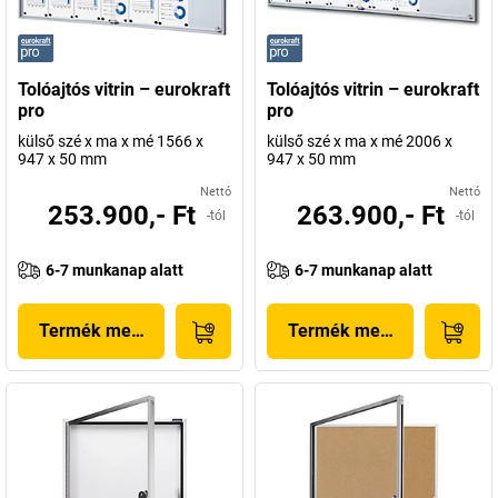
Tolóajtós vitrin – eurokraft
Tolóajtós vitrin – eurokraft
pro
pro
külső szé x ma x mé 1566 x
külső szé x ma x mé 2006 x
947 x 50 mm
947 x 50 mm
Nettó
Nettó
253.900,- Ft
263.900,- Ft
-tól
-tól
6-7 munkanap alatt
6-7 munkanap alatt
Termék megjelenítése
Termék megjelenítése