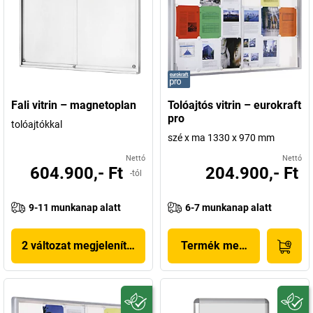
Fali vitrin – magnetoplan
Tolóajtós vitrin – eurokraft
pro
tolóajtókkal
szé x ma 1330 x 970 mm
Nettó
Nettó
604.900,- Ft
204.900,- Ft
-tól
9-11 munkanap alatt
6-7 munkanap alatt
2 változat megjelenítése
Termék megjelenítése