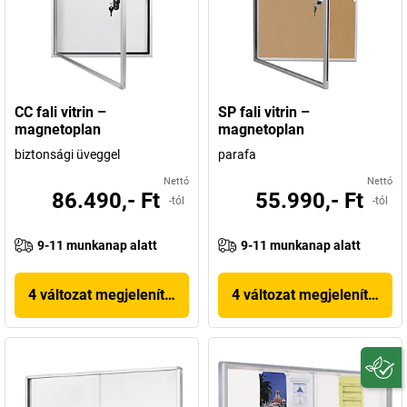
CC fali vitrin –
SP fali vitrin –
magnetoplan
magnetoplan
biztonsági üveggel
parafa
Nettó
Nettó
86.490,- Ft
55.990,- Ft
-tól
-tól
9-11 munkanap alatt
9-11 munkanap alatt
4 változat megjelenítése
4 változat megjelenítése