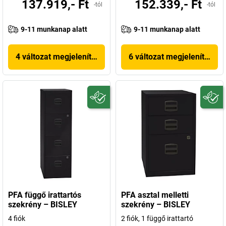
137.919,- Ft
152.339,- Ft
-tól
-tól
9-11 munkanap alatt
9-11 munkanap alatt
4 változat megjelenítése
6 változat megjelenítése
PFA függő irattartós
PFA asztal melletti
szekrény – BISLEY
szekrény – BISLEY
4 fiók
2 fiók, 1 függő irattartó