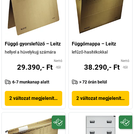
Függő gyorslefűző – Leitz
Függőmappa – Leitz
hellyel a hüvelykujj számára
lefűző-hasítékokkal
Nettó
Nettó
29.390,- Ft
38.290,- Ft
-tól
-tól
6-7 munkanap alatt
> 72 órán belül
2 változat megjelenítése
2 változat megjelenítése