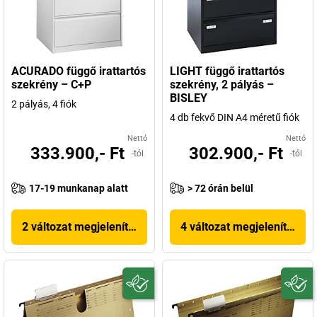
ACURADO függő irattartós
LIGHT függő irattartós
szekrény – C+P
szekrény, 2 pályás –
BISLEY
2 pályás, 4 fiók
4 db fekvő DIN A4 méretű fiók
Nettó
Nettó
333.900,- Ft
302.900,- Ft
-tól
-tól
17-19 munkanap alatt
> 72 órán belül
2 változat megjelenítése
4 változat megjelenítése