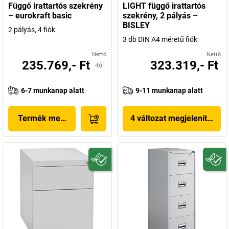
Függő irattartós szekrény
LIGHT függő irattartós
– eurokraft basic
szekrény, 2 pályás –
BISLEY
2 pályás, 4 fiók
3 db DIN A4 méretű fiók
Nettó
Nettó
235.769,- Ft
323.319,- Ft
-tól
6-7 munkanap alatt
9-11 munkanap alatt
Termék megjelenítése
4 változat megjelenítése