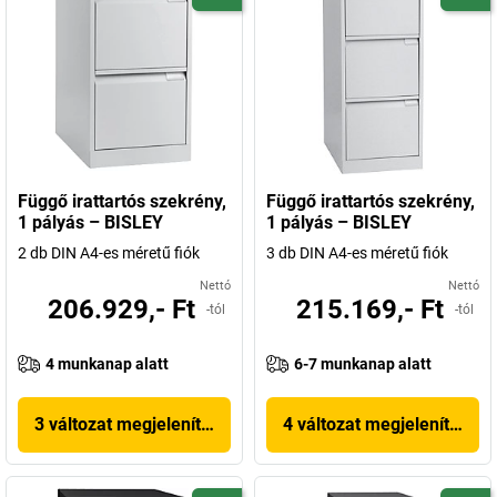
Függő irattartós szekrény,
Függő irattartós szekrény,
1 pályás – BISLEY
1 pályás – BISLEY
2 db DIN A4-es méretű fiók
3 db DIN A4-es méretű fiók
Nettó
Nettó
206.929,- Ft
215.169,- Ft
-tól
-tól
4 munkanap alatt
6-7 munkanap alatt
3 változat megjelenítése
4 változat megjelenítése