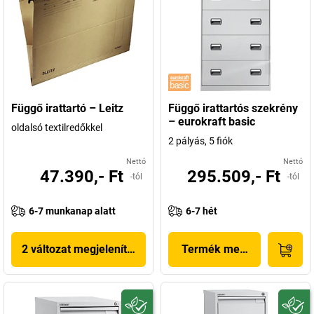
Függő irattartó – Leitz
Függő irattartós szekrény
– eurokraft basic
oldalsó textilredőkkel
2 pályás, 5 fiók
Nettó
Nettó
47.390,- Ft
295.509,- Ft
-tól
-tól
6-7 munkanap alatt
6-7 hét
2 változat megjelenítése
Termék megjelenítése