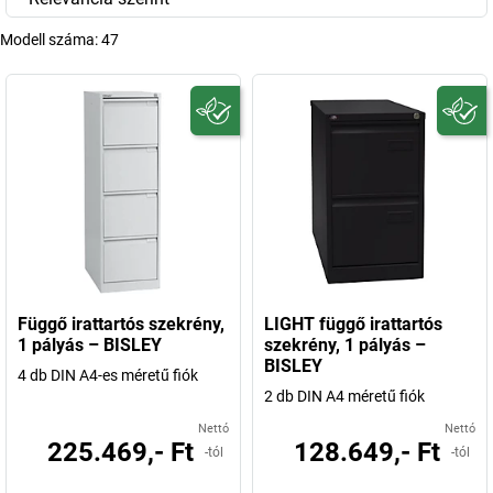
Modell száma:
47
Függő irattartós szekrény,
LIGHT függő irattartós
1 pályás – BISLEY
szekrény, 1 pályás –
BISLEY
4 db DIN A4-es méretű fiók
2 db DIN A4 méretű fiók
Nettó
Nettó
225.469,- Ft
128.649,- Ft
-tól
-tól