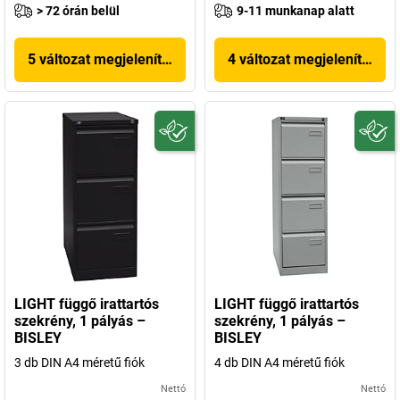
> 72 órán belül
9-11 munkanap alatt
5 változat megjelenítése
4 változat megjelenítése
LIGHT függő irattartós
LIGHT függő irattartós
szekrény, 1 pályás –
szekrény, 1 pályás –
BISLEY
BISLEY
3 db DIN A4 méretű fiók
4 db DIN A4 méretű fiók
Nettó
Nettó