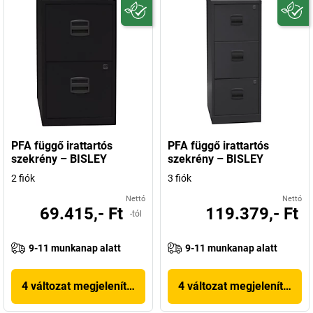
PFA függő irattartós
PFA függő irattartós
szekrény – BISLEY
szekrény – BISLEY
2 fiók
3 fiók
Nettó
Nettó
69.415,- Ft
119.379,- Ft
-tól
9-11 munkanap alatt
9-11 munkanap alatt
4 változat megjelenítése
4 változat megjelenítése