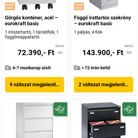
Görgős konténer, acél –
Függő irattartós szekrény
eurokraft basic
– eurokraft basic
1 írószertartó, 1 tárolófiók, 1
1 pályás, 4 fiók
függőmappatartó
Nettó
Nettó
72.390,- Ft
143.900,- Ft
-tól
-tól
6-7 munkanap alatt
> 72 órán belül
4 változat megjelenítése
2 változat megjelenítése