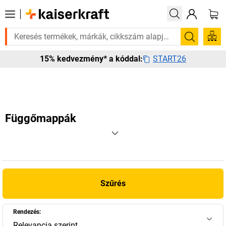
 van rá? Válogatott bestseller termékeinket 3–4 munkanapon belül kiszá
Keresés
START26
15% kedvezmény* a kóddal:
Függőmappák
Szűrés
Rendezés:
Relevancia szerint