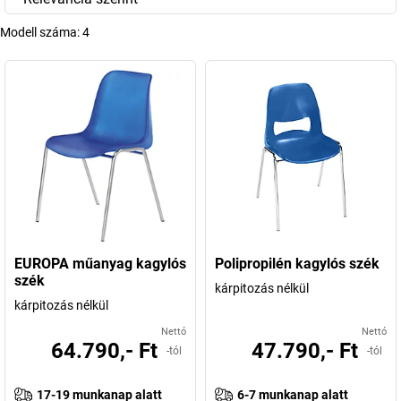
Modell száma:
4
EUROPA műanyag kagylós
Polipropilén kagylós szék
szék
kárpitozás nélkül
kárpitozás nélkül
Nettó
Nettó
64.790,- Ft
47.790,- Ft
-tól
-tól
17-19 munkanap alatt
6-7 munkanap alatt