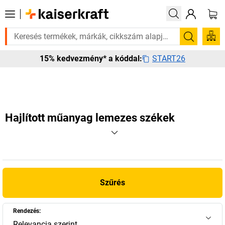
sen szüksége van rá? Válogatott bestseller termékeinket 3–4 munkanapon
Keresés
START26
15% kedvezmény* a kóddal:
Hajlított műanyag lemezes székek
Szűrés
Rendezés:
Relevancia szerint