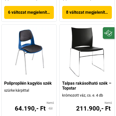
6 változat megjelenítése
8 változat megjelenítése
Polipropilén kagylós szék
Talpas rakásolható szék –
Topstar
szürke kárpittal
krómozott váz, cs. e. 4 db
Nettó
Nettó
64.190,- Ft
211.900,- Ft
-tól