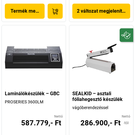
Termék megjelenítése
2 változat megjelenítése
Laminálókészülék – GBC
SEALKID – asztali
fóliahegesztő készülék
PROSERIES 3600LM
vágóberendezéssel
Nettó
Nettó
587.779,- Ft
286.900,- Ft
-tól