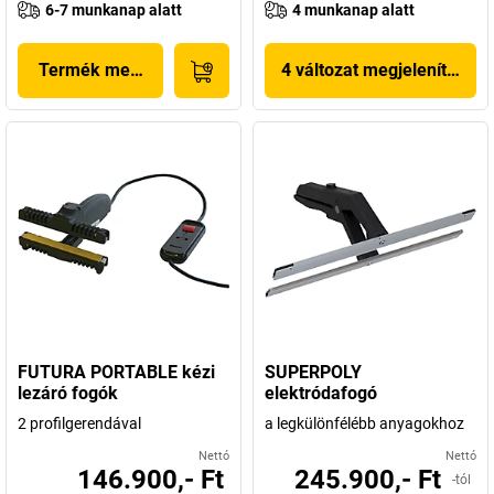
6-7 munkanap alatt
4 munkanap alatt
Termék megjelenítése
4 változat megjelenítése
FUTURA PORTABLE kézi
SUPERPOLY
lezáró fogók
elektródafogó
2 profilgerendával
a legkülönfélébb anyagokhoz
Nettó
Nettó
146.900,- Ft
245.900,- Ft
-tól