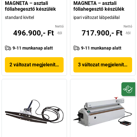
MAGNETA – asztali
MAGNETA – asztali
fóliahegesztő készülék
fóliahegesztő készülék
standard kivitel
ipari változat lábpedállal
Nettó
Nettó
496.900,- Ft
717.900,- Ft
-tól
-tól
9-11 munkanap alatt
9-11 munkanap alatt
2 változat megjelenítése
3 változat megjelenítése