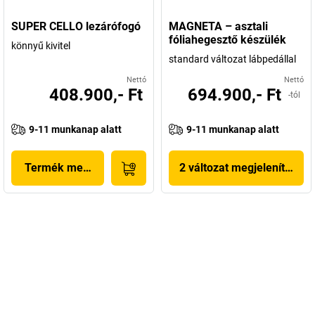
SUPER CELLO lezárófogó
MAGNETA – asztali
fóliahegesztő készülék
könnyű kivitel
standard változat lábpedállal
Nettó
Nettó
408.900,- Ft
694.900,- Ft
-tól
9-11 munkanap alatt
9-11 munkanap alatt
Termék megjelenítése
2 változat megjelenítése