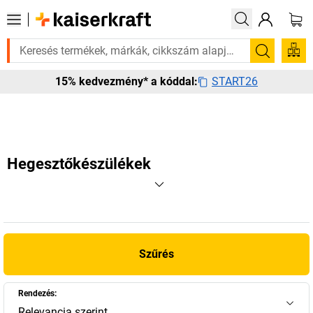
rá? Válogatott bestseller termékeinket 3–4 munkanapon belül kiszállítj
Keresés
START26
15% kedvezmény* a kóddal:
Hegesztőkészülékek
Szűrés
Rendezés:
Relevancia szerint