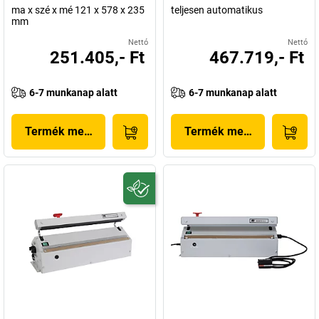
ma x szé x mé 121 x 578 x 235
teljesen automatikus
mm
Nettó
Nettó
251.405,- Ft
467.719,- Ft
6-7 munkanap alatt
6-7 munkanap alatt
Termék megjelenítése
Termék megjelenítése