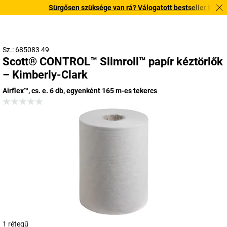
Sürgősen szüksége van rá? Válogatott bestseller termékein
Sz.: 685083 49
Scott® CONTROL™ Slimroll™ papír kéztörlők
– Kimberly-Clark
Airflex™, cs. e. 6 db, egyenként 165 m-es tekercs
1 rétegű