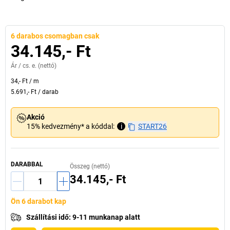
6 darabos csomagban csak
34.145,- Ft
Ár /
cs. e.
(nettó)
34,- Ft
/
m
5.691,- Ft
/
darab
Akció
15% kedvezmény* a kóddal:
i
START26
DARABBAL
Összeg (nettó)
34.145,- Ft
Ön 6 darabot kap
Szállítási idő
:
9-11 munkanap alatt