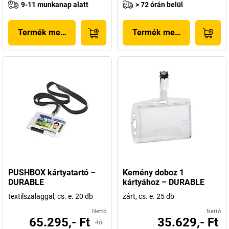
9-11 munkanap alatt
> 72 órán belül
Termék megjelenítése
Termék megjelenítése
PUSHBOX kártyatartó –
Kemény doboz 1
DURABLE
kártyához – DURABLE
textilszalaggal, cs. e. 20 db
zárt, cs. e. 25 db
Nettó
Nettó
65.295,- Ft
35.629,- Ft
-tól