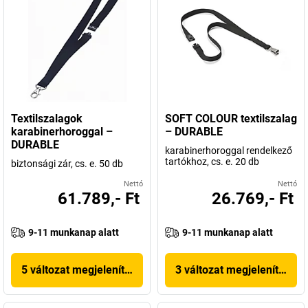
Textilszalagok
SOFT COLOUR textilszalag
karabinerhoroggal –
– DURABLE
DURABLE
karabinerhoroggal rendelkező
tartókhoz, cs. e. 20 db
biztonsági zár, cs. e. 50 db
Nettó
Nettó
61.789,- Ft
26.769,- Ft
9-11 munkanap alatt
9-11 munkanap alatt
5 változat megjelenítése
3 változat megjelenítése