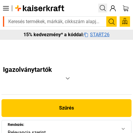
e van rá? Válogatott bestseller termékeinket 3–4 munkanapon belül kisz
Keresés
START26
15% kedvezmény* a kóddal:
Igazolványtartók
Szűrés
Rendezés:
Relevancia szerint