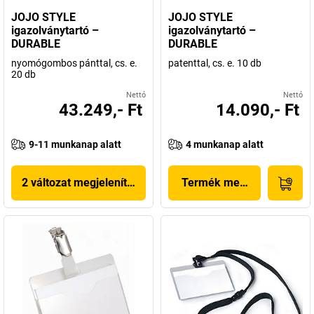
JOJO STYLE
JOJO STYLE
igazolványtartó –
igazolványtartó –
DURABLE
DURABLE
nyomógombos pánttal, cs. e.
patenttal, cs. e. 10 db
20 db
Nettó
Nettó
43.249,- Ft
14.090,- Ft
9-11 munkanap alatt
4 munkanap alatt
2 változat megjelenítése
Termék megjelenítése