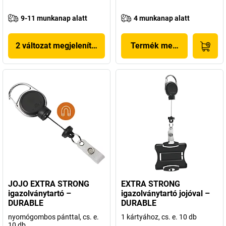
9-11 munkanap alatt
4 munkanap alatt
2 változat megjelenítése
Termék megjelenítése
JOJO EXTRA STRONG
EXTRA STRONG
igazolványtartó –
igazolványtartó jojóval –
DURABLE
DURABLE
nyomógombos pánttal, cs. e.
1 kártyához, cs. e. 10 db
10 db