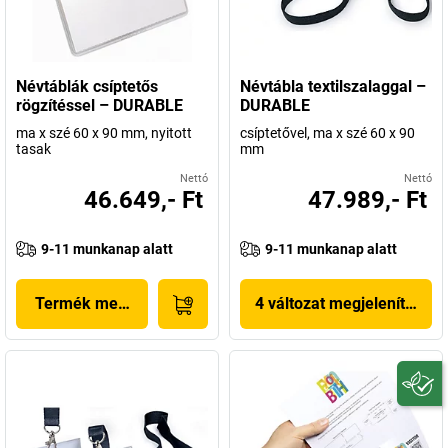
Névtáblák csíptetős
Névtábla textilszalaggal –
rögzítéssel – DURABLE
DURABLE
ma x szé 60 x 90 mm, nyitott
csíptetővel, ma x szé 60 x 90
tasak
mm
Nettó
Nettó
46.649,- Ft
47.989,- Ft
9-11 munkanap alatt
9-11 munkanap alatt
Termék megjelenítése
4 változat megjelenítése