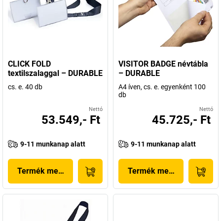
CLICK FOLD
VISITOR BADGE névtábla
textilszalaggal – DURABLE
– DURABLE
cs. e. 40 db
A4 íven, cs. e. egyenként 100
db
Nettó
Nettó
53.549,- Ft
45.725,- Ft
9-11 munkanap alatt
9-11 munkanap alatt
Termék megjelenítése
Termék megjelenítése