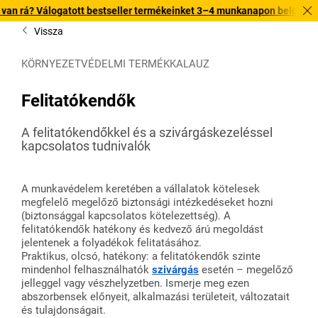
estseller termékeinket 3–4 munkanapon belül kiszállítjuk. Fedezze fel 
Vissza
KÖRNYEZETVÉDELMI TERMÉKKALAUZ
Felitatókendők
A felitatókendőkkel és a szivárgáskezeléssel
kapcsolatos tudnivalók
A munkavédelem keretében a vállalatok kötelesek
megfelelő megelőző biztonsági intézkedéseket hozni
(biztonsággal kapcsolatos kötelezettség). A
felitatókendők hatékony és kedvező árú megoldást
jelentenek a folyadékok felitatásához.
Praktikus, olcsó, hatékony: a felitatókendők szinte
mindenhol felhasználhatók
szivárgás
esetén – megelőző
jelleggel vagy vészhelyzetben. Ismerje meg ezen
abszorbensek előnyeit, alkalmazási területeit, változatait
és tulajdonságait.