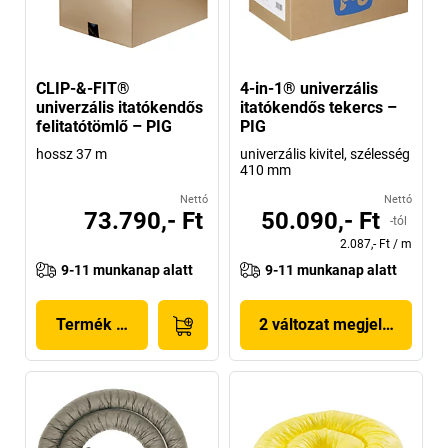
CLIP-&-FIT®
4-in-1® univerzális
univerzális itatókendős
itatókendős tekercs –
felitatótömlő – PIG
PIG
hossz 37 m
univerzális kivitel, szélesség
410 mm
Nettó
Nettó
73.790,- Ft
50.090,- Ft
-tól
2.087,- Ft
/
m
9-11 munkanap alatt
9-11 munkanap alatt
Termék megjelenítése
2 változat megjelenítése