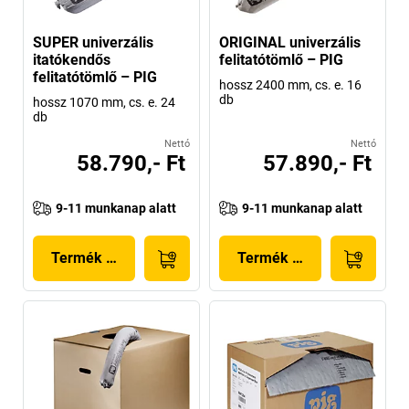
SUPER univerzális
ORIGINAL univerzális
itatókendős
felitatótömlő – PIG
felitatótömlő – PIG
hossz 2400 mm, cs. e. 16
db
hossz 1070 mm, cs. e. 24
db
Nettó
Nettó
58.790,- Ft
57.890,- Ft
9-11 munkanap alatt
9-11 munkanap alatt
Termék megjelenítése
Termék megjelenítése