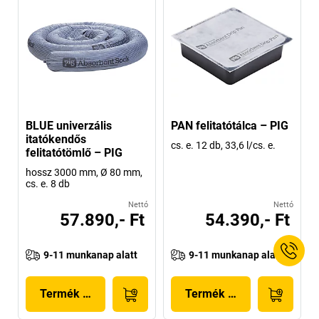
BLUE univerzális
PAN felitatótálca – PIG
itatókendős
cs. e. 12 db, 33,6 l/cs. e.
felitatótömlő – PIG
hossz 3000 mm, Ø 80 mm,
cs. e. 8 db
Nettó
Nettó
57.890,- Ft
54.390,- Ft
9-11 munkanap alatt
9-11 munkanap alatt
Termék megjelenítése
Termék megjelenítése