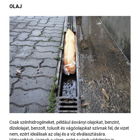
OLAJ
Csak szénhidrogéneket, például ásványi olajokat, benzint,
dízelolajat, benzolt, toluolt és vágóolajokat szívnak fel, de vizet
nem, ezért ideálisak az olaj és a víz elválasztására.
Víztaszítóak, úsznak a vízen, ezért a vizek védelmére is