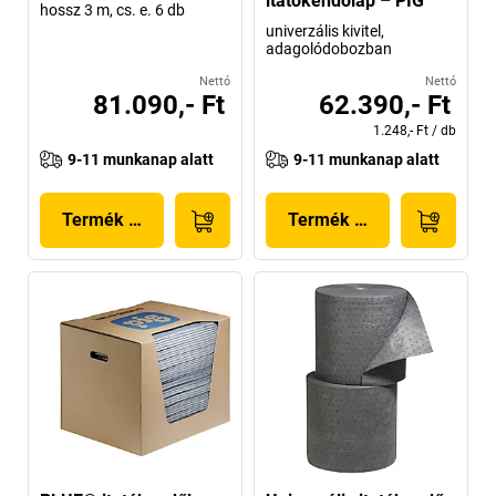
itatókendőlap – PIG
hossz 3 m, cs. e. 6 db
univerzális kivitel,
adagolódobozban
Nettó
Nettó
81.090,- Ft
62.390,- Ft
1.248,- Ft
/
db
9-11 munkanap alatt
9-11 munkanap alatt
Termék megjelenítése
Termék megjelenítése