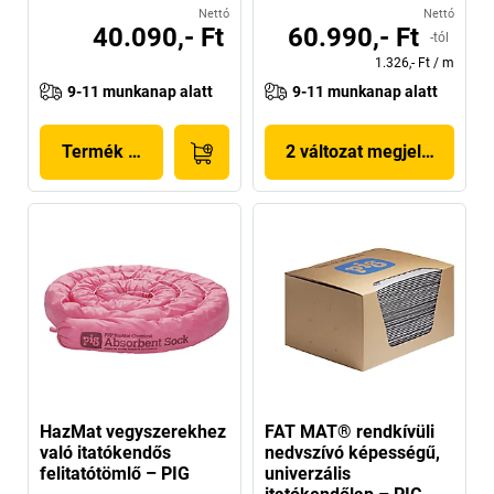
Nettó
Nettó
40.090,- Ft
60.990,- Ft
-tól
1.326,- Ft
/
m
9-11 munkanap alatt
9-11 munkanap alatt
Termék megjelenítése
2 változat megjelenítése
HazMat vegyszerekhez
FAT MAT® rendkívüli
való itatókendős
nedvszívó képességű,
felitatótömlő – PIG
univerzális