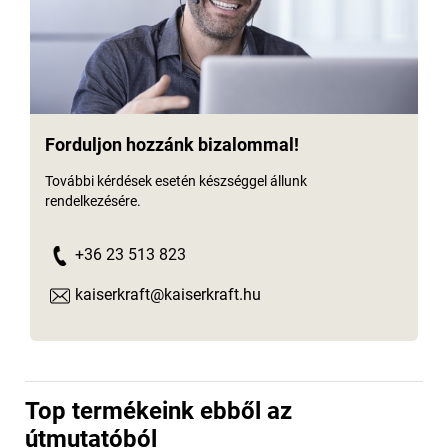
Forduljon hozzánk bizalommal!
További kérdések esetén készséggel állunk
rendelkezésére.
+36 23 513 823
kaiserkraft@kaiserkraft.hu
Top termékeink ebből az
útmutatóból