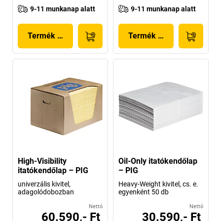
9-11 munkanap alatt
9-11 munkanap alatt
Termék megjelenítése
Termék megjelenítése
High-Visibility
Oil-Only itatókendőlap
itatókendőlap – PIG
– PIG
univerzális kivitel,
Heavy-Weight kivitel, cs. e.
adagolódobozban
egyenként 50 db
Nettó
Nettó
60.590,- Ft
30.590,- Ft