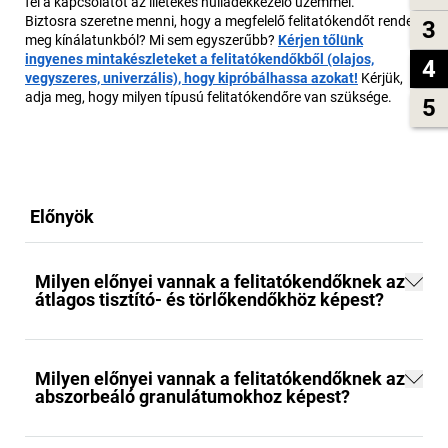
fel a kapcsolatot az illetékes hulladékkezelő üzemmel.
Biztosra szeretne menni, hogy a megfelelő felitatókendőt rendeli
3
meg kínálatunkból? Mi sem egyszerűbb?
Kérjen tőlünk
ingyenes mintakészleteket a felitatókendőkből (olajos,
4
vegyszeres, univerzális), hogy kipróbálhassa azokat!
Kérjük,
adja meg, hogy milyen típusú felitatókendőre van szüksége.
5
Előnyök
Milyen előnyei vannak a felitatókendőknek az
átlagos tisztító- és törlőkendőkhöz képest?
Milyen előnyei vannak a felitatókendőknek az
abszorbeáló granulátumokhoz képest?