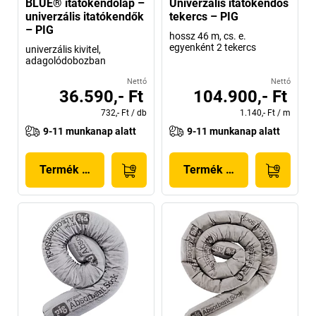
BLUE® itatókendőlap –
Univerzális itatókendős
univerzális itatókendők
tekercs – PIG
– PIG
hossz 46 m, cs. e.
egyenként 2 tekercs
univerzális kivitel,
adagolódobozban
Nettó
Nettó
36.590,- Ft
104.900,- Ft
732,- Ft
/
db
1.140,- Ft
/
m
9-11 munkanap alatt
9-11 munkanap alatt
Termék megjelenítése
Termék megjelenítése