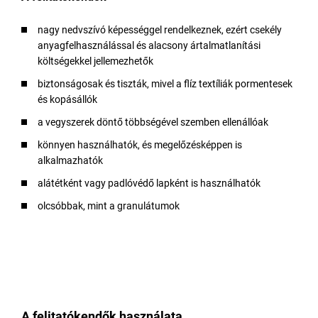
nagy nedvszívó képességgel rendelkeznek, ezért csekély
anyagfelhasználással és alacsony ártalmatlanítási
költségekkel jellemezhetők
biztonságosak és tiszták, mivel a flíz textíliák pormentesek
és kopásállók
a vegyszerek döntő többségével szemben ellenállóak
könnyen használhatók, és megelőzésképpen is
alkalmazhatók
alátétként vagy padlóvédő lapként is használhatók
olcsóbbak, mint a granulátumok
A felitatókendők használata