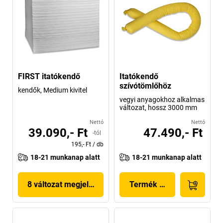
FIRST itatókendő
Itatókendő
szívótömlőhöz
kendők, Medium kivitel
vegyi anyagokhoz alkalmas
változat, hossz 3000 mm
Nettó
Nettó
39.090,- Ft
47.490,- Ft
-tól
195,- Ft
/
db
18-21 munkanap alatt
18-21 munkanap alatt
8 változat megjelenítése
Termék megjelenítése