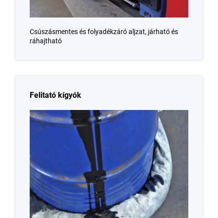
Csúszásmentes és folyadékzáró aljzat, járható és
ráhajtható
Felitató kígyók