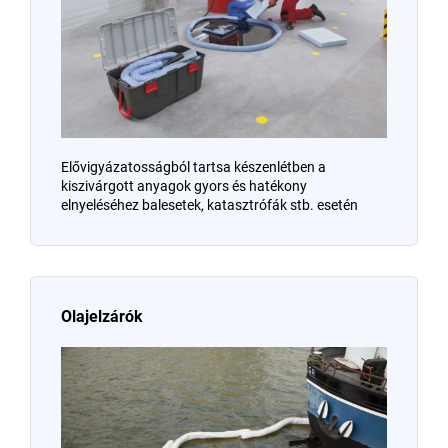
Elővigyázatosságból tartsa készenlétben a
kiszivárgott anyagok gyors és hatékony
elnyeléséhez balesetek, katasztrófák stb. esetén
Olajelzárók