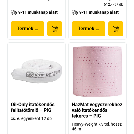
612,- Ft
/
db
9-11 munkanap alatt
9-11 munkanap alatt
Termék megjelenítése
Termék megjelenítése
Oil-Only itatókendős
HazMat vegyszerekhez
felitatótömlő – PIG
való itatókendős
tekercs – PIG
cs. e. egyenként 12 db
Heavy-Weight kivitel, hossz
46 m