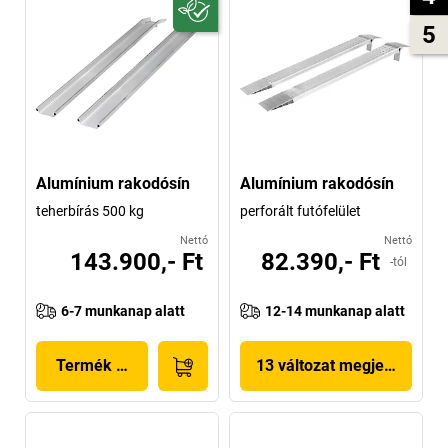
5
Alumínium rakodósín
Alumínium rakodósín
teherbírás 500 kg
perforált futófelület
Nettó
Nettó
143.900,- Ft
82.390,- Ft
-tól
6-7 munkanap alatt
12-14 munkanap alatt
Termék megjelenítése
13 változat megjelenítése