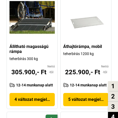
Állítható magasságú
Áthajtórámpa, mobil
rámpa
teherbírás 1200 kg
teherbírás 300 kg
Nettó
Nettó
305.900,- Ft
225.900,- Ft
-tól
-tól
1
12-14 munkanap alatt
12-14 munkanap alatt
2
4 változat megjelenítése
5 változat megjelenítése
3
4