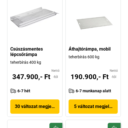
Csúszásmentes
Áthajtórámpa, mobil
lépcsőrámpa
teherbírás 600 kg
teherbírás 400 kg
Nettó
Nettó
347.900,- Ft
190.900,- Ft
-tól
-tól
6-7 hét
6-7 munkanap alatt
30 változat megjelenítése
5 változat megjelenítése