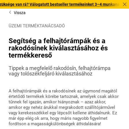
 van rá? Válogatott bestseller termékeinket 3–4 munkanapon belül kiszá
Vissza
ÜZEMI TERMÉKTANÁCSADÓ
Segítség a felhajtórámpák és a
rakodósínek kiválasztásához és
termékkereső
Tippek a megfelelő rakodósín, felhajtórámpa
vagy tolószékfeljáró kiválasztásához
A felhajtórámpák és a rakodósínek az úgymond magától
értetődő termékek körébe tartoznak, amelyek csak akkor
tűnnek fel igazán, amikor hiányoznak – azaz akkor,
amikor egy nehéz árukkal megrakodott szállítójárművel
vagy kerekesszékkel egy lépcsőt kellene áthidalnunk. Ez
már épp elég ok arra, hogy máris nagyobb figyelmet
fordítson a magasságkülönbségek áthidalására!