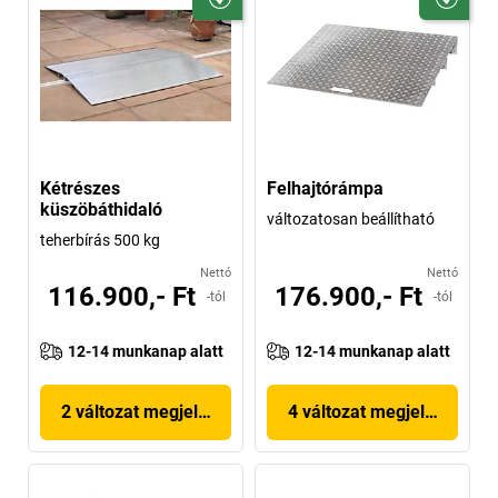
Kétrészes
Felhajtórámpa
küszöbáthidaló
változatosan beállítható
teherbírás 500 kg
Nettó
Nettó
116.900,- Ft
176.900,- Ft
-tól
-tól
12-14 munkanap alatt
12-14 munkanap alatt
2 változat megjelenítése
4 változat megjelenítése