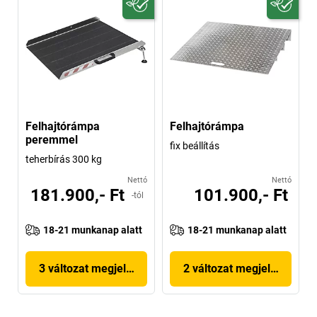
Felhajtórámpa
Felhajtórámpa
peremmel
fix beállítás
teherbírás 300 kg
Nettó
Nettó
181.900,- Ft
101.900,- Ft
-tól
18-21 munkanap alatt
18-21 munkanap alatt
3 változat megjelenítése
2 változat megjelenítése