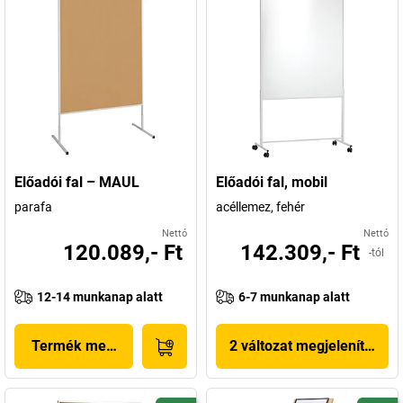
Előadói fal – MAUL
Előadói fal, mobil
parafa
acéllemez, fehér
Nettó
Nettó
120.089,- Ft
142.309,- Ft
-tól
12-14 munkanap alatt
6-7 munkanap alatt
Termék megjelenítése
2 változat megjelenítése