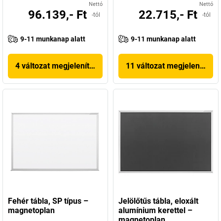
Nettó
Nettó
96.139,- Ft
22.715,- Ft
-tól
-tól
9-11 munkanap alatt
9-11 munkanap alatt
4 változat megjelenítése
11 változat megjelenítése
Fehér tábla, SP típus –
Jelölőtűs tábla, eloxált
magnetoplan
alumínium kerettel –
magnetoplan