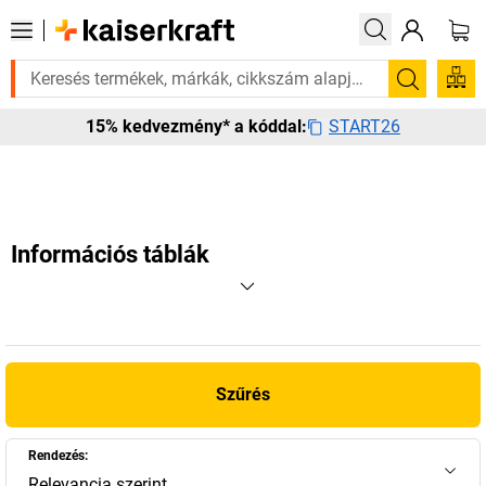
an rá? Válogatott bestseller termékeinket 3–4 munkanapon belül kiszáll
Keresés
START26
15% kedvezmény* a kóddal:
Információs táblák
Szűrés
Rendezés:
Relevancia szerint