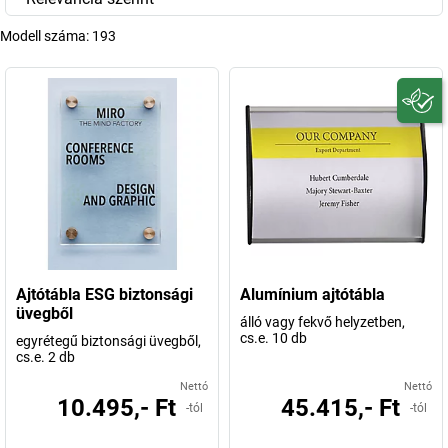
Modell száma:
193
Ajtótábla ESG biztonsági
Alumínium ajtótábla
üvegből
álló vagy fekvő helyzetben,
cs.e. 10 db
egyrétegű biztonsági üvegből,
cs.e. 2 db
Nettó
Nettó
10.495,- Ft
45.415,- Ft
-tól
-tól