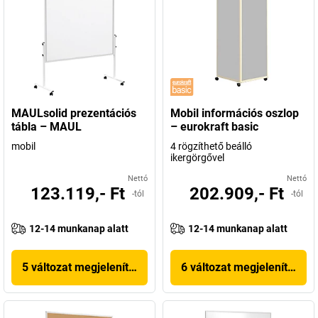
MAULsolid prezentációs
Mobil információs oszlop
tábla – MAUL
– eurokraft basic
mobil
4 rögzíthető beálló
ikergörgővel
Nettó
Nettó
123.119,- Ft
202.909,- Ft
-tól
-tól
12-14 munkanap alatt
12-14 munkanap alatt
5 változat megjelenítése
6 változat megjelenítése