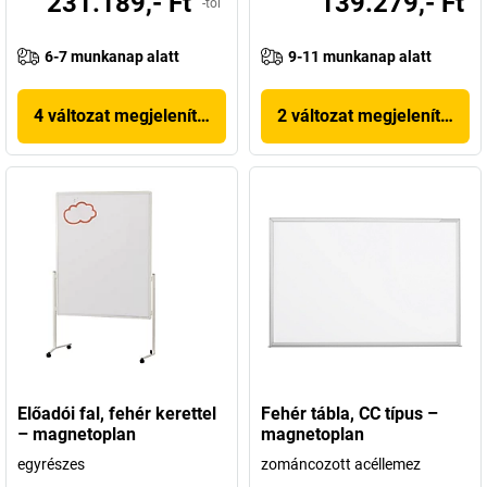
231.189,- Ft
139.279,- Ft
-tól
6-7 munkanap alatt
9-11 munkanap alatt
4 változat megjelenítése
2 változat megjelenítése
Előadói fal, fehér kerettel
Fehér tábla, CC típus –
– magnetoplan
magnetoplan
egyrészes
zománcozott acéllemez