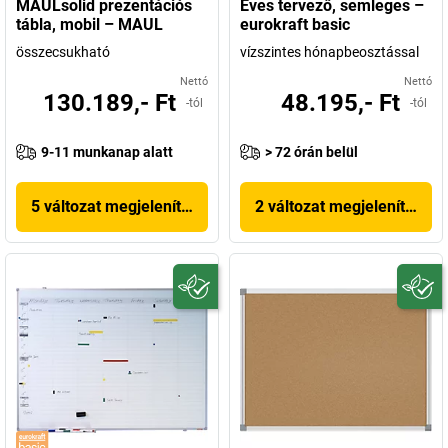
MAULsolid prezentációs
Éves tervező, semleges –
tábla, mobil – MAUL
eurokraft basic
összecsukható
vízszintes hónapbeosztással
Nettó
Nettó
130.189,- Ft
48.195,- Ft
-tól
-tól
9-11 munkanap alatt
> 72 órán belül
5 változat megjelenítése
2 változat megjelenítése