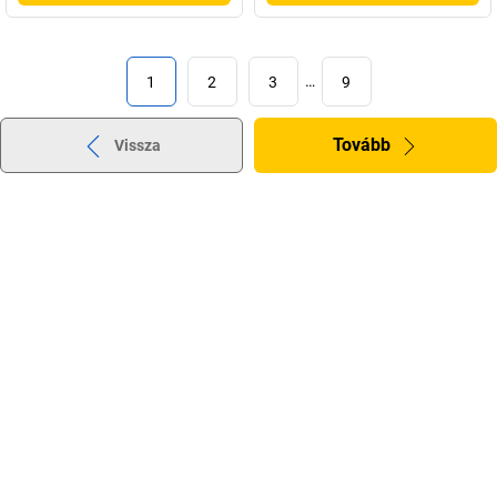
1
2
3
…
9
Tovább
Vissza