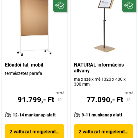
Előadói fal, mobil
NATURAL információs
állvány
természetes parafa
ma x szé x mé 1320 x 400 x
300 mm
Nettó
Nettó
91.799,- Ft
77.090,- Ft
-tól
-tól
12-14 munkanap alatt
9-11 munkanap alatt
2 változat megjelenítése
2 változat megjelenítése