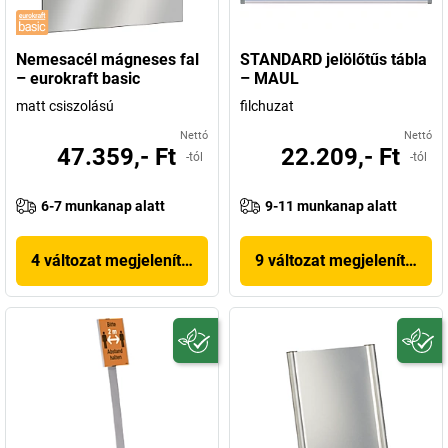
Nemesacél mágneses fal
STANDARD jelölőtűs tábla
– eurokraft basic
– MAUL
matt csiszolású
filchuzat
Nettó
Nettó
47.359,- Ft
22.209,- Ft
-tól
-tól
6-7 munkanap alatt
9-11 munkanap alatt
4 változat megjelenítése
9 változat megjelenítése