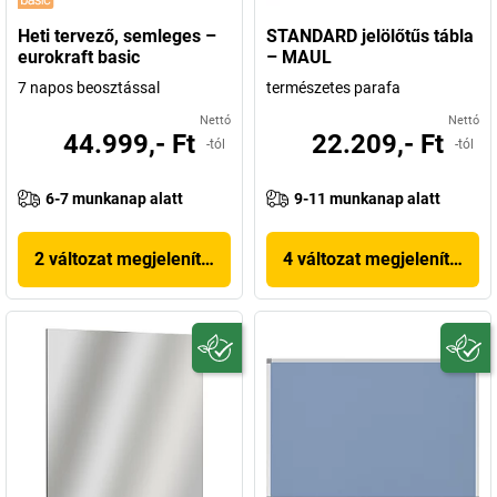
Heti tervező, semleges –
STANDARD jelölőtűs tábla
eurokraft basic
– MAUL
7 napos beosztással
természetes parafa
Nettó
Nettó
44.999,- Ft
22.209,- Ft
-tól
-tól
6-7 munkanap alatt
9-11 munkanap alatt
2 változat megjelenítése
4 változat megjelenítése