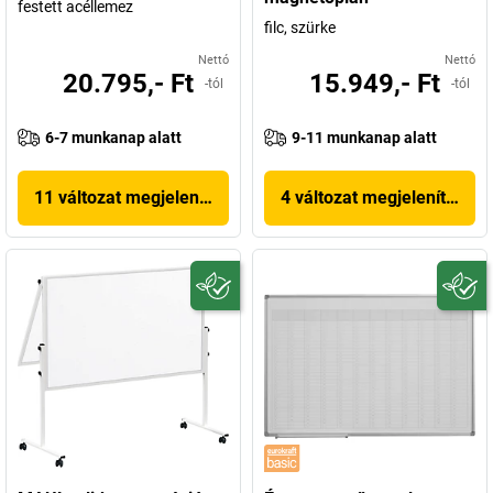
festett acéllemez
filc, szürke
Nettó
Nettó
20.795,- Ft
15.949,- Ft
-tól
-tól
6-7 munkanap alatt
9-11 munkanap alatt
11 változat megjelenítése
4 változat megjelenítése