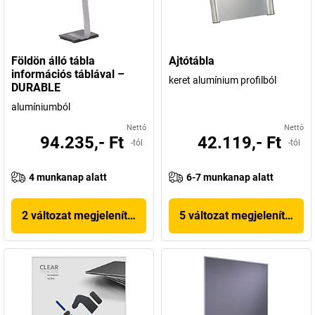
Földön álló tábla
Ajtótábla
információs táblával –
keret alumínium profilból
DURABLE
alumíniumból
Nettó
Nettó
94.235,- Ft
42.119,- Ft
-tól
-tól
4 munkanap alatt
6-7 munkanap alatt
2 változat megjelenítése
5 változat megjelenítése