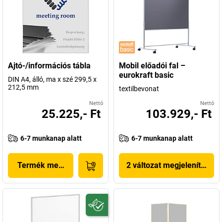
Ajtó-/információs tábla
Mobil előadói fal –
eurokraft basic
DIN A4, álló, ma x szé 299,5 x
212,5 mm
textilbevonat
Nettó
Nettó
25.225,- Ft
103.929,- Ft
6-7 munkanap alatt
6-7 munkanap alatt
Termék megjelenítése
2 változat megjelenítése