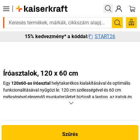
ősen szüksége van rá? Válogatott bestseller termékeinket 3–4 munkanapo
Keresés
START26
15% kedvezmény* a kóddal:
Íróasztalok, 120 x 60 cm
Egy
120x60-as íróasztal
helytakarékos kialakításával és optimális
funkcionalitásával nyűgözi le. 120 cm szélességével és 60 cm
mélységével elegendő munkaterületet biztosít a laptop, az iratok és
az írószerek elhelyezéséhez – ideális kis irodákba, home office
területekre vagy korlátozott helyiségű munkaállomásokra. Kompakt
méretei ellenére egy 120x60-as irodai asztal rendezett és
professzionális munkakörnyezetet teremt.
Szűrés