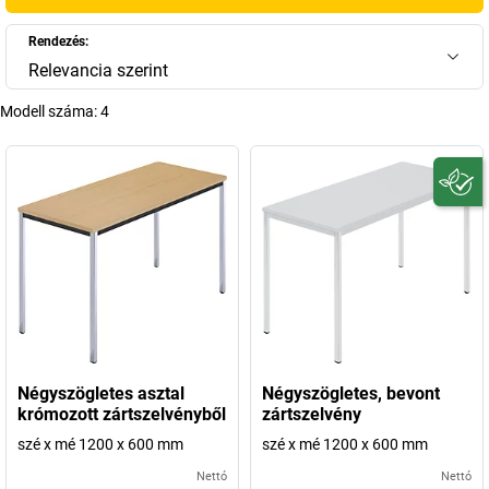
A
kaiserkraft
-nál kiváló minőségű
120x60-as íróasztal
modelleket
találhat különböző dizájnokban, anyagokban és színekben. Legyen
Rendezés:
szó klasszikus, modern vagy minimalista stílusról – modelljeink
Relevancia szerint
robusztus kivitelűek és a napi irodai használatra terveztek.
Különösen népszerű a
120x60-as íróasztal fiókokkal
, amely extra
Modell száma:
4
tárolóhelyet biztosít az írószereknek és az iratoknak, és rendet tart a
munkaterületen. A
fehér 120x60-as íróasztal
világos és barátságos
megjelenést kölcsönöz, míg a
120x60-as fa íróasztal
természetes,
meleg hangulatot visz az irodába. Fedezze fel a
kaiserkraft
-nál a
kompakt, tartós íróasztalokat, amelyek tökéletesen ötvözik a dizájnt
és a funkcionalitást.
+
Több megjelenítése
Négyszögletes asztal
Négyszögletes, bevont
krómozott zártszelvényből
zártszelvény
szé x mé 1200 x 600 mm
szé x mé 1200 x 600 mm
Nettó
Nettó