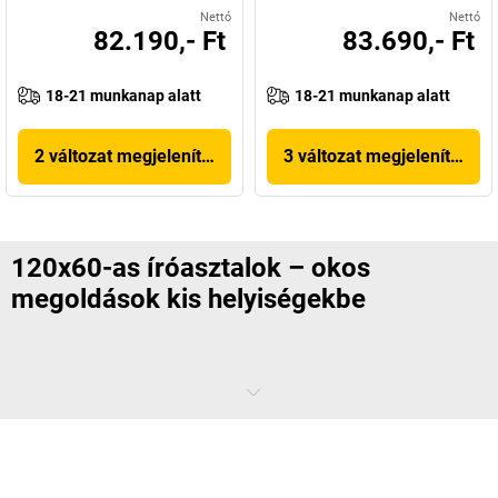
Nettó
Nettó
82.190,- Ft
83.690,- Ft
18-21 munkanap alatt
18-21 munkanap alatt
2 változat megjelenítése
3 változat megjelenítése
120x60-as íróasztalok – okos
megoldások kis helyiségekbe
Egy
120x60-as íróasztal
ideális választás mindazok számára, akik
kevés hellyel rendelkeznek, de nem kívánnak lemondani a kényelemről
és a strukturált munkakörnyezetről. Kompakt méretei kiváló
megoldássá teszik home office-okba, kis egyéni munkaállomásokra
vagy projektalapú munkaterületekre. A kis alapterület ellenére a