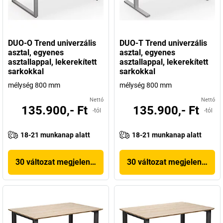
DUO-O Trend univerzális
DUO-T Trend univerzális
asztal, egyenes
asztal, egyenes
asztallappal, lekerekített
asztallappal, lekerekített
sarkokkal
sarkokkal
mélység 800 mm
mélység 800 mm
Nettó
Nettó
135.900,- Ft
135.900,- Ft
-tól
-tól
18-21 munkanap alatt
18-21 munkanap alatt
30 változat megjelenítése
30 változat megjelenítése