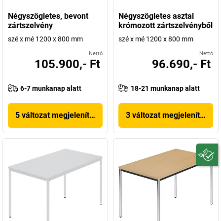
Négyszögletes, bevont
Négyszögletes asztal
zártszelvény
krómozott zártszelvényből
szé x mé 1200 x 800 mm
szé x mé 1200 x 800 mm
Nettó
Nettó
105.900,- Ft
96.690,- Ft
6-7 munkanap alatt
18-21 munkanap alatt
5 változat megjelenítése
3 változat megjelenítése