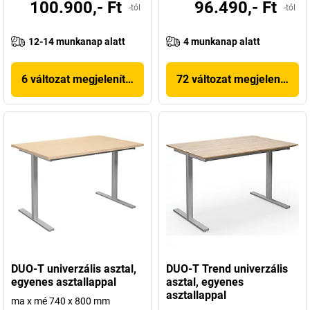
100.900,- Ft
96.490,- Ft
-tól
-tól
12-14 munkanap alatt
4 munkanap alatt
6 változat megjelenítése
72 változat megjelenítése
DUO-T univerzális asztal,
DUO-T Trend univerzális
egyenes asztallappal
asztal, egyenes
asztallappal
ma x mé 740 x 800 mm