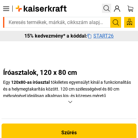
ége van rá? Válogatott bestseller termékeinket 3–4 munkanapon belül ki
Keresés
START26
15% kedvezmény* a kóddal:
Íróasztalok, 120 x 80 cm
Egy
120x80-as íróasztal
tökéletes egyensúlyt kínál a funkcionalitás
és a helymegtakarítás között. 120 cm szélességével és 80 cm
mélységével ideálisan alkalmas kis- és közepes méretű
irodahelyiségekbe, home office munkahelyekre vagy kiegészítő
csapatmunka-területekre. Az átgondolt arányok elegendő helyet
biztosítanak a monitor, a billentyűzet és az iratok számára, anélkül
hogy a munkaterület zsúfolttá válna.
Szűrés