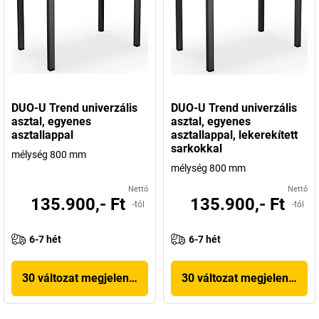
DUO-U Trend univerzális
DUO-U Trend univerzális
asztal, egyenes
asztal, egyenes
asztallappal
asztallappal, lekerekített
sarkokkal
mélység 800 mm
mélység 800 mm
Nettó
Nettó
135.900,- Ft
135.900,- Ft
-tól
-tól
6-7 hét
6-7 hét
30 változat megjelenítése
30 változat megjelenítése