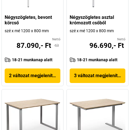
Négyszögletes, bevont
Négyszögletes asztal
körcső
krómozott csőből
szé x mé 1200 x 800 mm
szé x mé 1200 x 800 mm
Nettó
Nettó
87.090,- Ft
96.690,- Ft
-tól
18-21 munkanap alatt
18-21 munkanap alatt
2 változat megjelenítése
3 változat megjelenítése