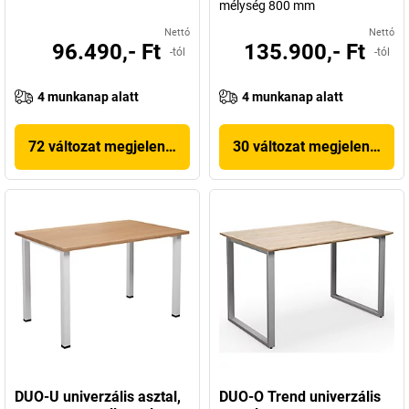
mélység 800 mm
Nettó
Nettó
96.490,- Ft
135.900,- Ft
-tól
-tól
4 munkanap alatt
4 munkanap alatt
72 változat megjelenítése
30 változat megjelenítése
DUO-U univerzális asztal,
DUO-O Trend univerzális