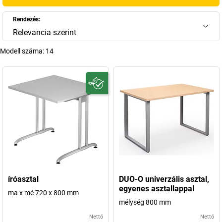
A
kaiserkraft
-nál széles választékban találhat kiváló minőségű
120 x
80-as íróasztal
modelleket, amelyek minőséget, dizájnt és
Rendezés:
mindennapi használhatóságot ötvöznek. Legyen szó klasszikus,
Relevancia szerint
modern vagy minimalista stílusról – irodai asztalaink stabil
szerkezetükkel, könnyen tisztítható felületeikkel és tartós anyagaikkal
Modell száma:
14
tűnnek ki. Egy
120x80-as irodai asztal
rugalmasan alkalmazkodik a
különböző munkakörnyezetekhez, és megbízható alapot nyújt a
produktív munkavégzéshez. Aki extra tárolóhelyre van szüksége,
választhat megfelelő aláépítményes vagy konténeres megoldásokat
kínáló modellekből, amelyek rendet és struktúrát teremtenek.
+
Több megjelenítése
íróasztal
DUO-O univerzális asztal,
egyenes asztallappal
ma x mé 720 x 800 mm
mélység 800 mm
Nettó
Nettó