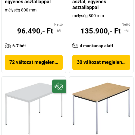
egyenes asztallappal
asztal, egyenes
asztallappal
mélység 800 mm
mélység 800 mm
Nettó
Nettó
96.490,- Ft
135.900,- Ft
-tól
-tól
6-7 hét
4 munkanap alatt
72 változat megjelenítése
30 változat megjelenítése