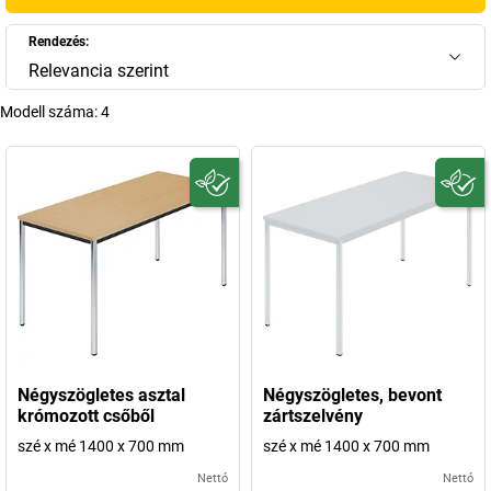
A
kaiserkraft
-nál számos változatban, anyagban és dizájnban
találhat
íróasztal 140 x 70-es íróasztal
modelleket – a klasszikus,
Rendezés:
visszafogott stílustól a modern, minimalista megjelenésig. A modellek
Relevancia szerint
stabil szerkezetükkel, könnyen tisztítható felületeikkel és tartós
minőségükkel tűnnek ki, amely elengedhetetlen a professzionális
Modell száma:
4
irodai használathoz. Különösen praktikus az
140x70-es íróasztal
140x70 fiókokkal
, amely extra tárolóhelyet biztosít, és rendezett
munkakörnyezetet tesz lehetővé.
+
Több megjelenítése
Négyszögletes asztal
Négyszögletes, bevont
krómozott csőből
zártszelvény
szé x mé 1400 x 700 mm
szé x mé 1400 x 700 mm
Nettó
Nettó