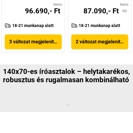
Nettó
Nettó
96.690,- Ft
87.090,- Ft
-tól
18-21 munkanap alatt
18-21 munkanap alatt
3 változat megjelenítése
2 változat megjelenítése
140x70-es íróasztalok – helytakarékos,
robusztus és rugalmasan kombinálható
Egy
140x70-es íróasztal
tökéletes megoldás olyan munkahelyekre,
ahol a hatékonyság és az áttekinthetőség kulcsfontosságú.
Kiegyensúlyozott méretei rugalmas térkihasználást tesznek lehetővé,
a kényelem és a funkcionalitás terén tett kompromisszumok nélkül.
Különösen kisebb irodaterekben vagy home office környezetben nyújt