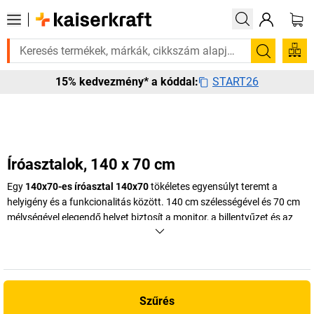
Sürgősen szüksége van rá? Válogatott bestseller termékeinke
Keresés
START26
15% kedvezmény* a kóddal:
Íróasztalok, 140 x 70 cm
Egy
140x70-es íróasztal 140x70
tökéletes egyensúlyt teremt a
helyigény és a funkcionalitás között. 140 cm szélességével és 70 cm
mélységével elegendő helyet biztosít a monitor, a billentyűzet és az
iratok elhelyezéséhez, anélkül hogy uralná a teret. Éppen ezért egy
irodai asztal 140x70 cm méretben kiválóan alkalmas kisebb
irodahelyiségekbe, home office kialakításokhoz vagy korlátozott
alapterületű, többszemélyes irodákba.
Szűrés