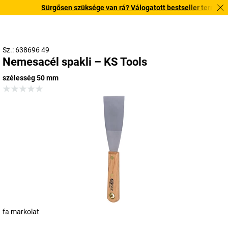
Sürgősen szüksége van rá? Válogatott bestseller termékeinket
Sz.: 638696 49
Nemesacél spakli – KS Tools
szélesség 50 mm
fa markolat