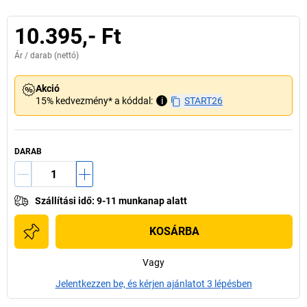
10.395,- Ft
Ár /
darab
(nettó)
Akció
15% kedvezmény* a kóddal:
i
START26
DARAB
Szállítási idő
:
9-11 munkanap alatt
KOSÁRBA
Vagy
Jelentkezzen be, és kérjen ajánlatot 3 lépésben